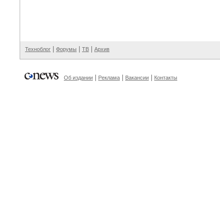
|
|
|
Техноблог
Форумы
ТВ
Архив
|
|
|
Об издании
Реклама
Вакансии
Контакты