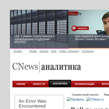
«Mr. Сумкин» подготовился к
Как строился электрон
прекращению поддержки
бизнес Банка Москвы?
WS2003
English
Mobile
Android
Light
Twitter (topnews)
Facebook
Заоблачная оптимизация: как
Рейтинг CNewsInfrastruc
Faberlic изменил подход к
приглашаем участвоват
аналитике
АНАЛИТИКА
CNEWS
НОВОСТИ
КОНФЕРЕНЦИИ
ЖУРН
Совместный проект
При
An Error Was
Encountered