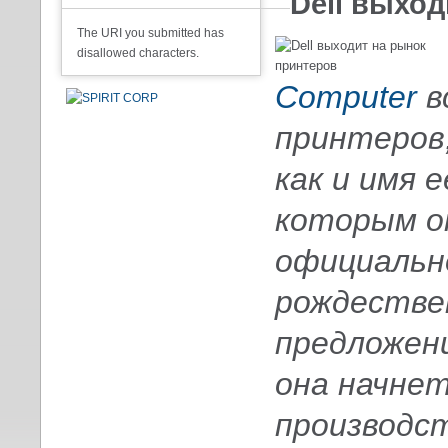
Dell выхо
The URI you submitted has
disallowed characters.
Computer
в
принтеров
как и имя 
которым ока
официально
рождествен
предложен
она начне
производст