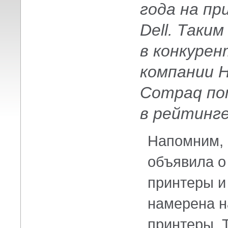
года на п
Dell. Таки
в конкурен
компании
H
Compaq пот
в рейтинг
Напомним, 
объявила о
принтеры и 
намерена н
принтеры. Т