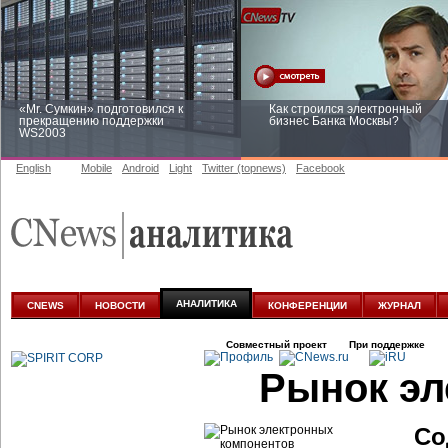
«Mr. Сумкин» подготовился к
Как строился электронный
прекращению поддержки
бизнес Банка Москвы?
WS2003
English
Mobile
Android
Light
Twitter (topnews)
Facebook
Заоблачная оптимизация: как
Рейтинг CNewsInfrastructure 20
Faberlic изменил подход к
приглашаем участвовать
аналитике
АНАЛИТИКА
CNEWS
НОВОСТИ
КОНФЕРЕНЦИИ
ЖУРНАЛ
Совместный проект
При поддержке
Рынок эл
Со