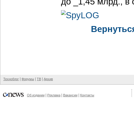
до _1,45 млрд., в
Вернутьс
|
|
|
Техноблог
Форумы
ТВ
Архив
|
|
|
Об издании
Реклама
Вакансии
Контакты