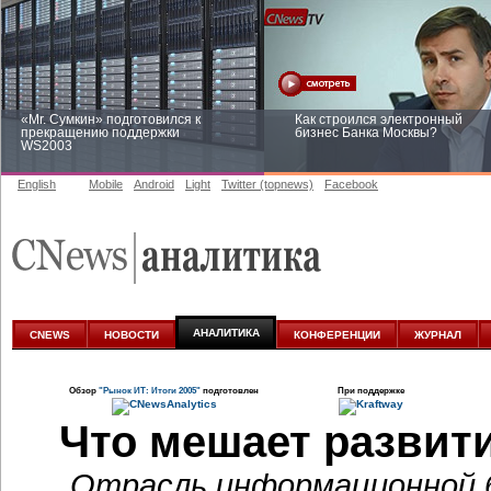
«Mr. Сумкин» подготовился к
Как строился электронный
прекращению поддержки
бизнес Банка Москвы?
WS2003
English
Mobile
Android
Light
Twitter (topnews)
Facebook
Заоблачная оптимизация: как
Рейтинг CNewsInfrastructure 20
Faberlic изменил подход к
приглашаем участвовать
аналитике
АНАЛИТИКА
CNEWS
НОВОСТИ
КОНФЕРЕНЦИИ
ЖУРНАЛ
Обзор
"Рынок ИТ: Итоги 2005"
подготовлен
При поддержке
Что мешает развит
Отрасль информационной б