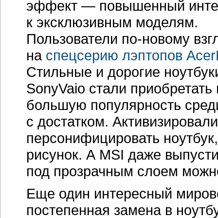
эффект — повышенный инте
к эксклюзивным моделям.
Пользователи
по-новому
взг
на
спецсерию лэптопов AcerF
Стильные и дорогие ноутбук
SonyVaio стали приобретать 
большую популярность сред
с достатком. Активизирова
персонифицировать ноутбук,
рисунок. А MSI даже выпуст
под прозрачным слоем можн
Еще один интересный мирово
постепенная замена в ноутб