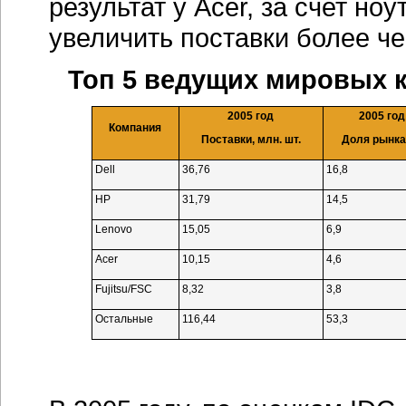
результат у Acer, за счет н
увеличить поставки более че
Топ 5 ведущих мировых
2005 год
2005 год
Компания
Поставки, млн. шт.
Доля рынка
Dell
36,76
16,8
HP
31,79
14,5
Lenovo
15,05
6,9
Acer
10,15
4,6
Fujitsu/FSC
8,32
3,8
Остальные
116,44
53,3