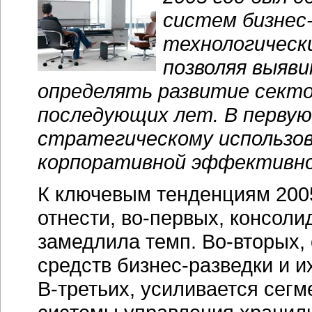
систем
бизнес
технологически
позволяя выяв
определять развитие сектор
последующих лет. В первую 
стратегическому использов
корпоративной эффективн
К ключевым тенденциям 2005
отнести,
во-первых,
консолид
замедлила темп.
Во-вторых,
средств
бизнес-разведки
и и
В-третьих,
усиливается сегме