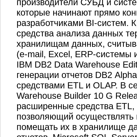
производители СУБД и сист
которые начинают прямо кон
разработчиками
BI-систем.
К
средства анализа данных т
хранилищам данных, считыва
(
e-mail,
Excel,
ERP-системы
и
IBM DB2 Data Warehouse Edit
генерации отчетов DB2 Alph
средствами ETL и OLAP. В с
Warehouse Builder 10 G Rele
расширенные средства ETL, в
позволяющий осуществлять 
помещать их в хранилище да