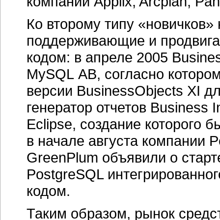
компаний Applix, Arcplan, Pan
Ко второму типу «новичков» 
поддерживающие и продвига
кодом: в апреле 2005 Busine
MySQL AB, согласно котором
версии BusinessObjects XI д
генератор отчетов Business In
Eclipse, создание которого 
в начале августа компании Pe
GreenPlum объявили о старт
PostgreSQL интегрированно
кодом.
Таким образом, рынок средс