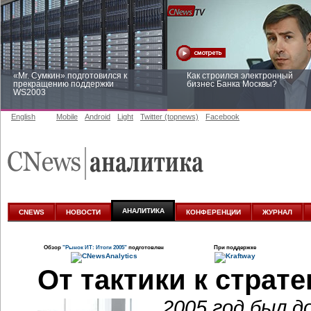
«Mr. Сумкин» подготовился к
Как строился электронный
прекращению поддержки
бизнес Банка Москвы?
WS2003
English
Mobile
Android
Light
Twitter (topnews)
Facebook
Заоблачная оптимизация: как
Рейтинг CNewsInfrastructure 20
Faberlic изменил подход к
приглашаем участвовать
аналитике
АНАЛИТИКА
CNEWS
НОВОСТИ
КОНФЕРЕНЦИИ
ЖУРНАЛ
Обзор
"Рынок ИТ: Итоги 2005"
подготовлен
При поддержке
От тактики к страте
2005 год был д