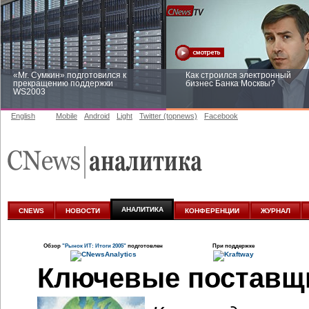
«Mr. Сумкин» подготовился к
Как строился электронный
прекращению поддержки
бизнес Банка Москвы?
WS2003
English
Mobile
Android
Light
Twitter (topnews)
Facebook
Заоблачная оптимизация: как
Рейтинг CNewsInfrastructure 20
Faberlic изменил подход к
приглашаем участвовать
аналитике
АНАЛИТИКА
CNEWS
НОВОСТИ
КОНФЕРЕНЦИИ
ЖУРНАЛ
Обзор
"Рынок ИТ: Итоги 2005"
подготовлен
При поддержке
Ключевые поставщик