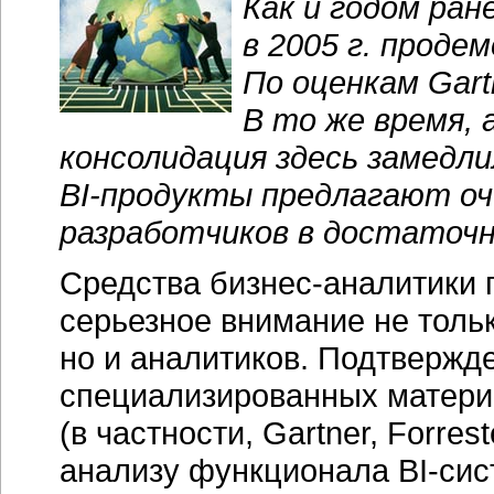
Как и годом ран
в 2005 г. проде
По оценкам Gart
В то же время,
консолидация здесь замедл
BI-продукты
предлагают оч
разработчиков в достаточн
Средства
бизнес-аналитики
п
серьезное внимание не тольк
но и аналитиков. Подтвержд
специализированных матери
(в частности, Gartner, Forre
анализу функционала
BI-си