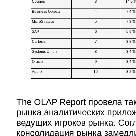
Cognos
3
14.0 
Business Objects
4
7.4 %
MicroStrategy
5
7.3 %
SAP
6
5.9 %
Cartesis
7
3.8 %
Systems Union
8
3.4 %
Oracle
9
3.4 %
Applix
10
3.2 %
The OLAP Report провела та
рынка аналитических прило
ведущих игроков рынка. Согл
консолидация рынка замедли