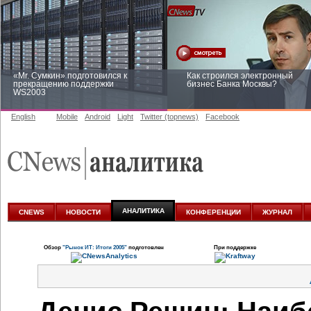
«Mr. Сумкин» подготовился к
Как строился электронный
прекращению поддержки
бизнес Банка Москвы?
WS2003
English
Mobile
Android
Light
Twitter (topnews)
Facebook
Заоблачная оптимизация: как
Рейтинг CNewsInfrastructure 20
Faberlic изменил подход к
приглашаем участвовать
аналитике
АНАЛИТИКА
CNEWS
НОВОСТИ
КОНФЕРЕНЦИИ
ЖУРНАЛ
Обзор
"Рынок ИТ: Итоги 2005"
подготовлен
При поддержке