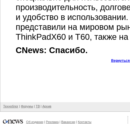
производительность, долго
и удобство в использовании.
представили на мировом ры
ThinkPadX60 и Т60, также на
CNews: Спасибо.
Вернуться
Техноблог
|
Форумы
|
ТВ
|
Архив
Об издании
|
Реклама
|
Вакансии
|
Контакты