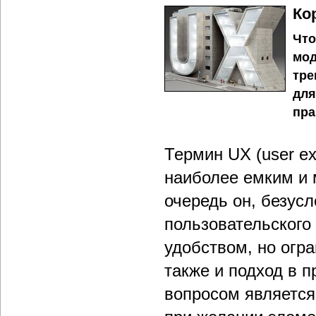
Ко
Что
мод
тре
для
пра
Термин UX (user ex
наиболее емким и
очередь он, безусл
пользовательского
удобством, но огра
также и подход в 
вопросом является: