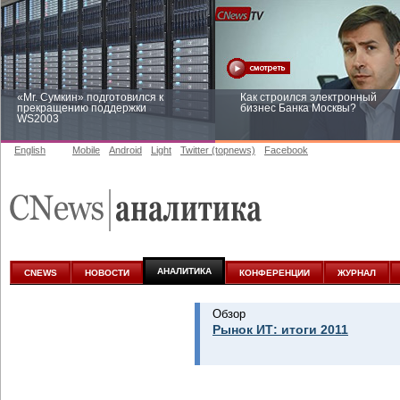
«Mr. Сумкин» подготовился к
Как строился электронный
прекращению поддержки
бизнес Банка Москвы?
WS2003
English
Mobile
Android
Light
Twitter (topnews)
Facebook
Заоблачная оптимизация: как
Рейтинг CNewsInfrastructure 20
Faberlic изменил подход к
приглашаем участвовать
аналитике
АНАЛИТИКА
CNEWS
НОВОСТИ
КОНФЕРЕНЦИИ
ЖУРНАЛ
Обзор
Рынок ИТ: итоги 2011