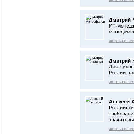
Дмитрий 
ИТ-менедж
менеджме
читать полно
Дмитрий 
Даже инос
России, в
читать полно
Алексей 
Российски
требовани
значитель
читать полно