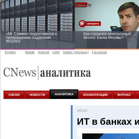
«Mr. Сумкин» подготовился к
Как строился электронный
прекращению поддержки
бизнес Банка Москвы?
WS2003
English
Mobile
Android
Light
Twitter (topnews)
Facebook
Заоблачная оптимизация: как
Рейтинг CNewsInfrastructure 20
Faberlic изменил подход к
приглашаем участвовать
аналитике
АНАЛИТИКА
CNEWS
НОВОСТИ
КОНФЕРЕНЦИИ
ЖУРНАЛ
oбзор
ИТ в банках 