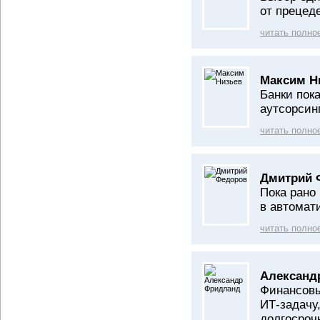
от прецед
читать полно
Максим Н
Банки пок
аутсорсин
читать полно
Дмитрий 
Пока рано 
в автомат
читать полно
Александ
Финансовы
ИТ-задачу
долгосроч