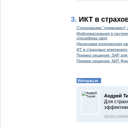
3.
ИКТ в страхо
Страховщики "привыкают" 
Информатизация в системе
специфика своя
Неценовая конкуренция ка
ИТ в страховых компаниях:
Пример решения: SAP для
Пример решения: КИТ Финан
Интервью
Андрей Ти
Для страх
эффективн
читать полно