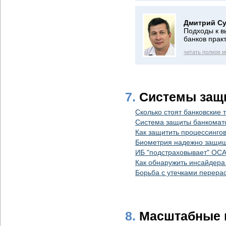
Дмитрий Су
Подходы к в
банков прак
читать полное 
7.
Системы защи
Сколько стоят банковские 
Система защиты банкомат
Как защитить процессинго
Биометрия надежно защищ
ИБ "подстраховывает" ОС
Как обнаружить инсайдера
Борьба с утечками перерас
8.
Масштабные 