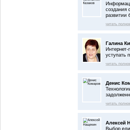
Информаци
создания 
развитии 
читать полно
Галина Ки
Интернет-
уступать 
читать полно
Денис Ко
Технологи
задолженн
читать полно
Алексей 
Выбор еди