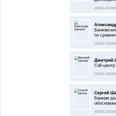
читать полно
Александ
Банковски
по сравне
читать полно
Дмитрий 
Call-цент
читать полно
Сергей Ш
Банкам да
обоснован
читать полно