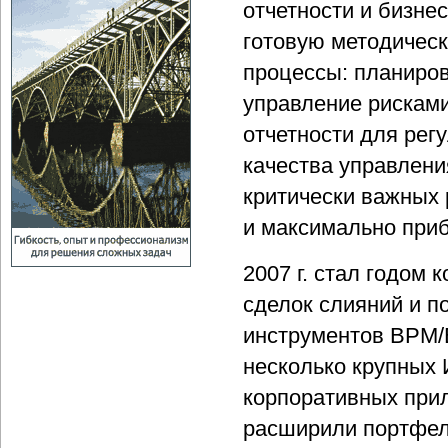
отчетности и бизне
готовую методичес
процессы: планиро
управление рисками
отчетности для рег
качества управлени
критически важных
и максимально приб
2007 г. стал годом
сделок слияний и п
инструментов BPM/B
несколько крупных 
корпоративных при
расширили портфел