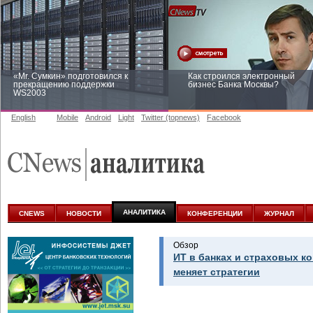
«Mr. Сумкин» подготовился к
Как строился электронный
прекращению поддержки
бизнес Банка Москвы?
WS2003
English
Mobile
Android
Light
Twitter (topnews)
Facebook
Заоблачная оптимизация: как
Рейтинг CNewsInfrastructure 20
Faberlic изменил подход к
приглашаем участвовать
аналитике
АНАЛИТИКА
CNEWS
НОВОСТИ
КОНФЕРЕНЦИИ
ЖУРНАЛ
Обзор
ИТ в банках и страховых к
меняет стратегии