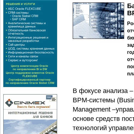
Б
B
Ро
от
бю
за
го
от
по
пл
В фокусе анализа –
BPM-системы (Busin
Management –управ
основе средств по
технологий управле