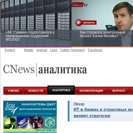
«Mr. Сумкин» подготовился к
Как строился электронный
прекращению поддержки
бизнес Банка Москвы?
WS2003
English
Mobile
Android
Light
Twitter (topnews)
Facebook
Заоблачная оптимизация: как
Рейтинг CNewsInfrastructure 20
Faberlic изменил подход к
приглашаем участвовать
аналитике
АНАЛИТИКА
CNEWS
НОВОСТИ
КОНФЕРЕНЦИИ
ЖУРНАЛ
Обзор
ИТ в банках и страховых к
меняет стратегии