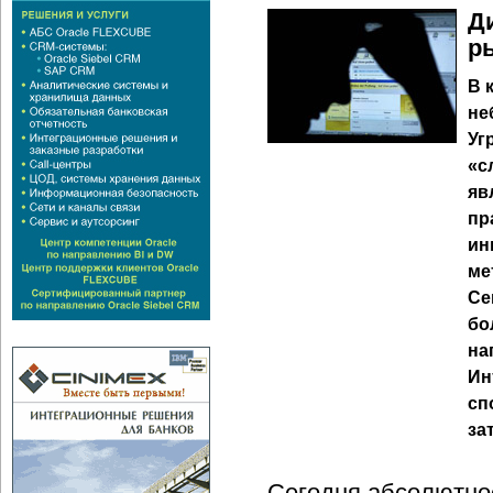
Д
р
В 
не
Уг
«с
яв
пр
ин
ме
Се
бо
на
Ин
сп
за
Сегодня абсолютно