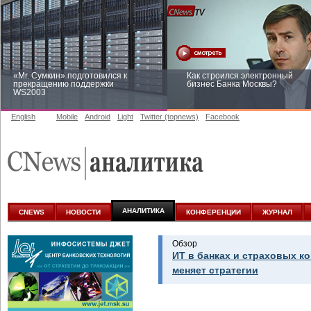
«Mr. Сумкин» подготовился к
Как строился электронный
прекращению поддержки
бизнес Банка Москвы?
WS2003
English
Mobile
Android
Light
Twitter (topnews)
Facebook
Заоблачная оптимизация: как
Рейтинг CNewsInfrastructure 20
Faberlic изменил подход к
приглашаем участвовать
аналитике
АНАЛИТИКА
CNEWS
НОВОСТИ
КОНФЕРЕНЦИИ
ЖУРНАЛ
Обзор
ИТ в банках и страховых к
меняет стратегии