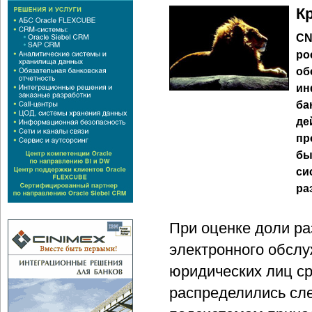
К
CN
ро
об
ин
ба
де
пр
бы
си
ра
При оценке доли ра
электронного обсл
юридических лиц ср
распределились сл