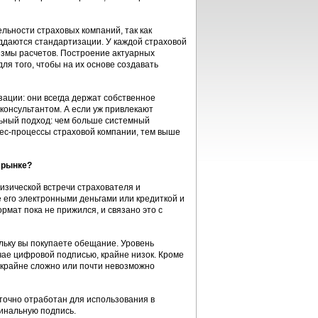
ьности страховых компаний, так как
ддаются стандартизации. У каждой страховой
измы расчетов. Построение актуарных
ля того, чтобы на их основе создавать
ации: они всегда держат собственное
консультантом. А если уж привлекают
льный подход: чем больше системный
изнес-процессы страховой компании, тем выше
 рынке?
изической встречи страхователя и
 его электронными деньгами или кредиткой и
рмат пока не прижился, и связано это с
ольку вы покупаете обещание. Уровень
чае цифровой подписью, крайне низок. Кроме
 крайне сложно или почти невозможно
точно отработан для использования в
гинальную подпись.