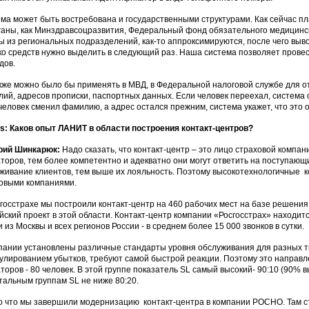
ма может быть востребована и государственными структурами. Как сейчас п
ганы, как Минздравсоцразвития, Федеральный фонд обязательного медицинс
ы из региональных подразделений, как-то аппроксимируются, после чего вывод
ко средств нужно выделить в следующий раз. Наша система позволяет прове
дов.
кже можно было бы применять в МВД, в Федеральной налоговой службе для о
ий, адресов прописки, паспортных данных. Если человек переехал, система ср
человек сменил фамилию, а адрес остался прежним, система укажет, что это о
: Каков опыт ЛАНИТ в области построения контакт-центров?
рий Шинкарюк:
Надо сказать, что контакт-центр – это лицо страховой компа
торов, тем более компетентно и адекватно они могут ответить на поступающ
живание клиентов, тем выше их лояльность. Поэтому высокотехнологичные 
овыми компаниями.
госстрахе мы построили контакт-центр на 460 рабочих мест на базе решения 
йский проект в этой области. Контакт-центр компании «Росгосстрах» находитс
и из Москвы и всех регионов России - в среднем более 15 000 звонков в сутки.
пании установлены различные стандарты уровня обслуживания для разных т
гулированием убытков, требуют самой быстрой реакции. Поэтому это направ
торов - 80 человек. В этой группе показатель SL самый высокий- 90:10 (90% в
тальным группам SL не ниже 80:20.
о что мы завершили модернизацию контакт-центра в компании РОСНО. Там 