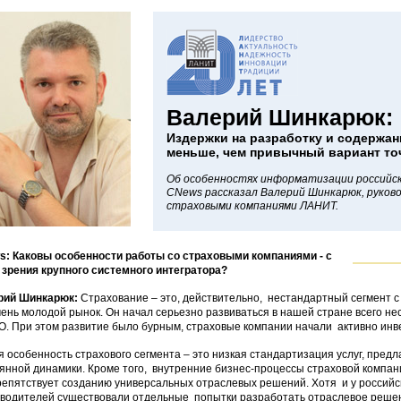
Валерий Шинкарюк:
Издержки на разработку и содержан
меньше, чем привычный вариант то
Об особенностях информатизации российск
CNews рассказал Валерий Шинкарюк, руков
страховыми компаниями ЛАНИТ.
: Каковы особенности работы со страховыми компаниями - с
 зрения крупного системного интегратора?
рий Шинкарюк:
Страхование – это, действительно, нестандартный сегмент с
чень молодой рынок. Он начал серьезно развиваться в нашей стране всего нес
. При этом развитие было бурным, страховые компании начали активно инве
я особенность страхового сегмента – это низкая стандартизация услуг, предл
янной динамики. Кроме того, внутренние бизнес-процессы страховой компан
репятствует созданию универсальных отраслевых решений. Хотя и у российск
водителей существовали отдельные попытки разработать отраслевое решени