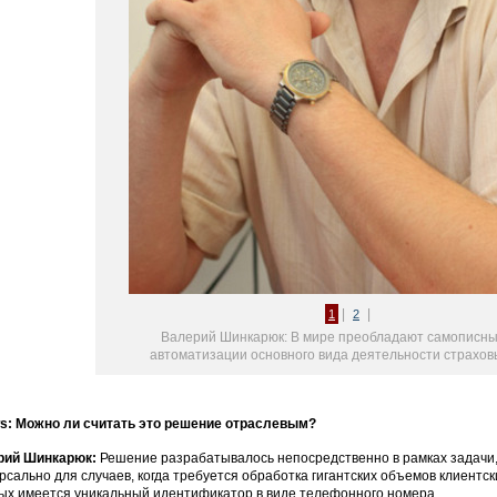
|
|
1
2
Валерий Шинкарюк: В мире преобладают самописн
автоматизации основного вида деятельности страхов
: Можно ли считать это решение отраслевым?
рий Шинкарюк:
Решение разрабатывалось непосредственно в рамках задачи, п
рсально для случаев, когда требуется обработка гигантских объемов клиентск
ых имеется уникальный идентификатор в виде телефонного номера.