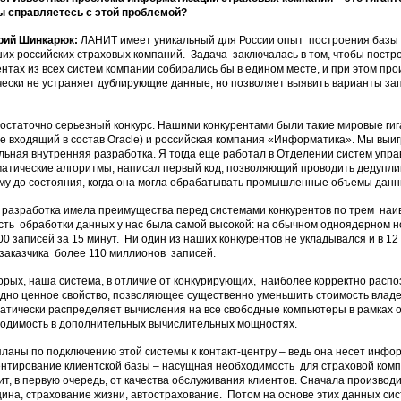
ы справляетесь с этой проблемой?
рий Шинкарюк:
ЛАНИТ имеет уникальный для России опыт построения базы 
их российских страховых компаний. Задача заключалась в том, чтобы постро
ентах из всех систем компании собирались бы в едином месте, и при этом пр
ески не устраняет дублирующие данные, но позволяет выявить варианты зап
остаточно серьезный конкурс. Нашими конкурентами были такие мировые гиганты
е входящий в состав Oracle) и российская компания «Информатика». Мы выигр
льная внутренняя разработка. Я тогда еще работал в Отделении систем упр
атические алгоритмы, написал первый код, позволяющий проводить дедупл
му до состояния, когда она могла обрабатывать промышленные объемы данн
разработка имела преимущества перед системами конкурентов по трем на
сть обработки данных у нас была самой высокой: на обычном одноядерном н
00 записей за 15 минут. Ни один из наших конкурентов не укладывался и в 1
 заказчика более 110 миллионов записей.
орых, наша система, в отличие от конкурирующих, наиболее корректно распоз
дно ценное свойство, позволяющее существенно уменьшить стоимость владе
атически распределяет вычисления на все свободные компьютеры в рамках о
одимость в дополнительных вычислительных мощностях.
планы по подключению этой системы к контакт-центру – ведь она несет инфор
нтирование клиентской базы – насущная необходимость для страховой компа
ит, в первую очередь, от качества обслуживания клиентов. Сначала производ
ина, страхование жизни, автострахование. Потом на основе этих данных си