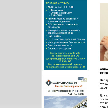
CNews
точки
Вале
это о
ОСАГО
Друга
посто
это п
произ