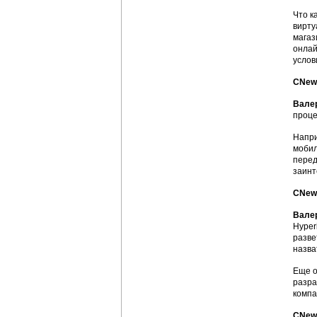
Что к
вирту
магаз
онлай
услов
CNews
Вале
проце
Напри
мобил
перед
заинт
CNews
Вале
Hyper
разве
назва
Еще о
разра
компа
CNews