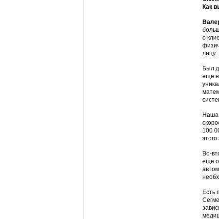
Как в
Вале
больш
о кли
физич
лицу.
Был д
еще н
уника
матем
систе
Наша 
скоро
100 0
этого
Во-вт
еще о
автом
необх
Есть 
Сегме
завис
медиц