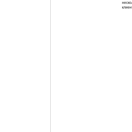
неско
клиен