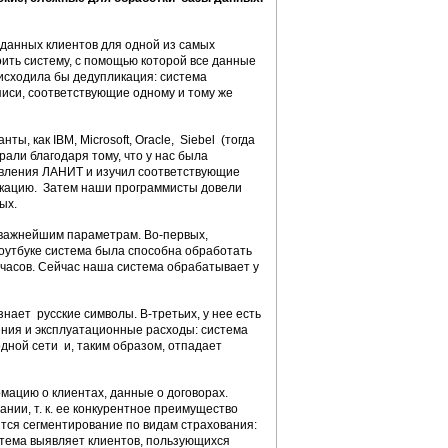
данных клиентов для одной из самых
ить систему, с помощью которой все данные
оисходила бы дедупликация: система
иси, соответствующие одному и тому же
, как IBM, Microsoft, Oracle, Siebel (тогда
али благодаря тому, что у нас была
авления ЛАНИТ и изучил соответствующие
икацию. Затем наши программисты довели
ых.
иважнейшим параметрам. Во-первых,
оутбуке система была способна обработать
2 часов. Сейчас наша система обрабатывает у
нает русские символы. В-третьих, у нее есть
ния и эксплуатационные расходы: система
дной сети и, таким образом, отпадает
мацию о клиентах, данные о договорах.
нии, т. к. ее конкурентное преимущество
ится сегментирование по видам страхования:
стема выявляет клиентов, пользующихся