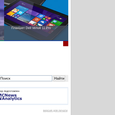
Планшет Dell Venue 11 Pro
Пора выбирать Fujitsu!
ор подготовлен
версия для печати