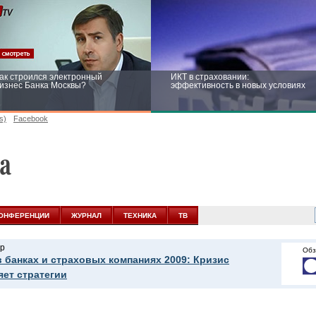
ак строился электронный
ИКТ в страховании:
изнес Банка Москвы?
эффективность в новых условиях
s)
Facebook
ейтинг CNewsInfrastructure 2015:
Информационная безопасность
риглашаем участвовать
бизнеса и госструктур: развитие в
новых условиях
ОНФЕРЕНЦИИ
ЖУРНАЛ
ТЕХНИКА
ТВ
р
Обз
в банках и страховых компаниях 2009: Кризис
яет стратегии