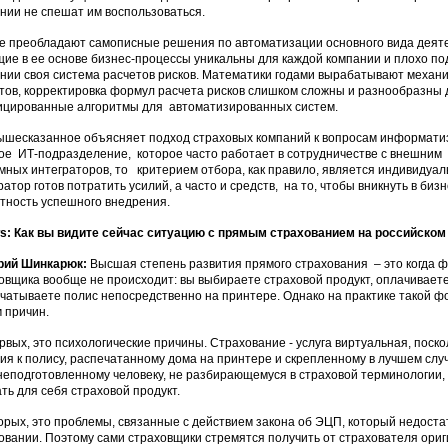
нии не спешат им воспользоваться.
е преобладают самописные решения по автоматизации основного вида деятел
ие в ее основе бизнес-процессы уникальны для каждой компании и плохо по
нии своя система расчетов рисков. Математики годами вырабатывают механ
тов, корректировка формул расчета рисков слишком сложны и разнообразны д
цированные алгоритмы для автоматизированных систем.
ышесказанное объясняет подход страховых компаний к вопросам информатиз
е ИТ-подразделение, которое часто работает в сотрудничестве с внешним 
мных интеграторов, то критерием отбора, как правило, является индивидуа
ратор готов потратить усилий, а часто и средств, на то, чтобы вникнуть в б
тность успешного внедрения.
: Как вы видите сейчас ситуацию с прямым страхованием на российском
рий Шинкарюк:
Высшая степень развития прямого страхования – это когда ф
овщика вообще не происходит: вы выбираете страховой продукт, оплачиваете
чатываете полис непосредственно на принтере. Однако на практике такой фо
 причин.
рвых, это психологические причины. Страхование - услуга виртуальная, поск
ия к полису, распечатанному дома на принтере и скрепленному в лучшем слу
 неподготовленному человеку, не разбирающемуся в страховой терминологии,
ть для себя страховой продукт.
орых, это проблемы, связанные с действием закона об ЭЦП, который недоста
овании. Поэтому сами страховщики стремятся получить от страхователя ори