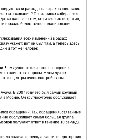
ланируют свои расходы на страхование такие
кого страхования? По старинке собираются
ятся данные о том, кто и сколько потратил,
сти гораздо более точное планирование
тслеживания всех изменений в базах:
азу укажет: вот он был там, а теперь здесь.
дин и тот же человек.
нии. Чем лучше техническое оснащение
ие от клиентов вопросы. А чем лучше
контакт-центры очень востребованы
Avaya. В 2007 году это был самый крупный
я в Москве. Он круглосуточно обслуживает
ипов обращений. Так, обращения, связанные
ление обслуживает самая большая группа
ызовов получают ответ в течение 10 секунд).
стояла задача перевода части операторских