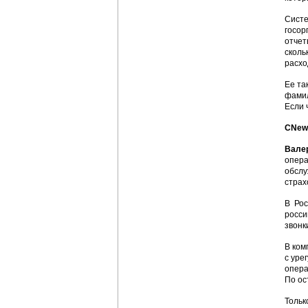
Систе
госор
отчет
сколь
расхо
Ее та
фамил
Если 
CNews
Вале
опера
обслу
страх
В Рос
росси
звонк
В ком
с уре
опера
По ос
Тольк