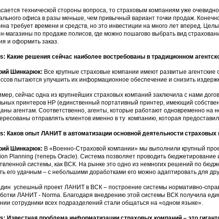
асается технической стороны вопроса, то страховым компаниям уже очевидно
ального офиса в разы меньше, чем привычный вариант точки продаж. Конечн
ина требует времени и средств, но это инвестиции на много лет вперед. Цел
н-магазины по продаже полисов, где можно пошагово выбрать вид страхован
ия и оформить заказ.
: Какие решения сейчас наиболее востребованы в традиционном агентск
рий Шинкарюк:
Все крупные страховые компании имеют развитые агентские 
ссов пытаются улучшить их информационное обеспечение и снизить издержк
мер, сейчас одна из крупнейших страховых компаний заключила с нами догово
ьных принтеров HP (единственный портативный принтер, имеющий собственн
аны агентам. Соответственно, агенты, которые работают одновременно на н
ересованы отправлять клиентов именно в ту компанию, которая предоставил
: Каков опыт ЛАНИТ в автоматизации основной деятельности страховых
рий Шинкарюк:
В «Военно-Страховой компании» мы выполнили крупный про
ion Planning (теперь Oracle). Система позволяет проводить бюджетирование 
твленной системы, как ВСК. На рынке это одно из немногих решений по бюд
ть его удачным – с небольшими доработками его можно адаптировать для дру
дин успешный проект ЛАНИТ в ВСК – построение системы нормативно-спра
ботки ЛАНИТ - Norma. Благодаря внедрению этой системы ВСК получила еди
нии сотрудники всех подразделений стали общаться на «одном языке».
: Известная проблема информатизации страховых компаний – это гигант