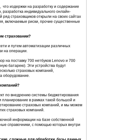
, что издержки на разработку и содержание
о, разработка индивидуального онлайн-
ый ряд страховщиков открыли на своих сайтах
ия, включаемые риски, прочие существенные
ом страховании?
сети и путем автоматизации различных
и на операции.
р на поставку 700 нетбуков Lenovo и 700
ую батарею). Эти устройства будут
есколько страховых компаний,
а оборудование.
 компаний?
ект по внедрению системы бюджетирования
и планирование в рамках такой большой и
жетированию страховых компаний, и мы можем
гих страховых компаний.
вочной информации на базе собственной
ные справочники, с помощью которых внутри
ские, сложные для обработки базы данных.