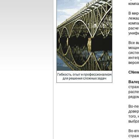
компа
В мир
лежащ
компа
расче
унифи
Все в
мощно
систе
интег
вероя
CNews
Вале
страх
распе
рядом
Во-пе
довер
того,
выбра
Во-вт
страх