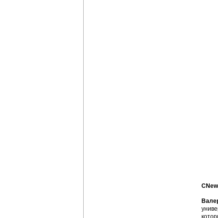
CNews
Вале
униве
котор