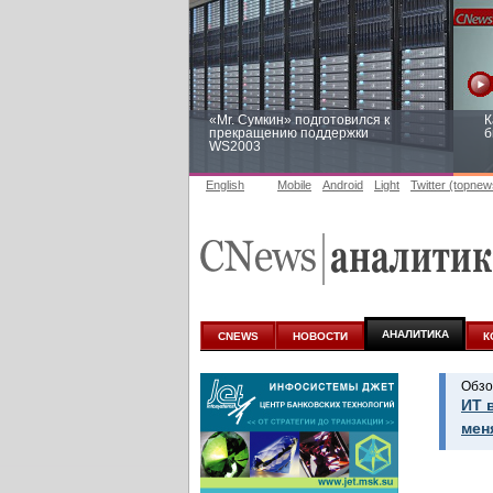
«Mr. Сумкин» подготовился к
К
прекращению поддержки
б
WS2003
English
Mobile
Android
Light
Twitter (topnew
Заоблачная оптимизация: как
Р
Faberlic изменил подход к
п
аналитике
АНАЛИТИКА
CNEWS
НОВОСТИ
К
Обзо
ИТ 
мен