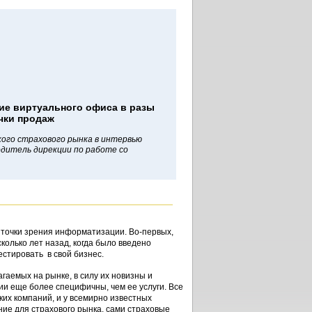
ие виртуального офиса в разы
чки продаж
ого страхового рынка в интервью
одитель дирекции по работе со
 точки зрения информатизации. Во-первых,
колько лет назад, когда было введено
стировать в свой бизнес.
агаемых на рынке, в силу их новизны и
ии еще более специфичны, чем ее услуги. Все
их компаний, и у всемирно известных
е для страхового рынка, сами страховые