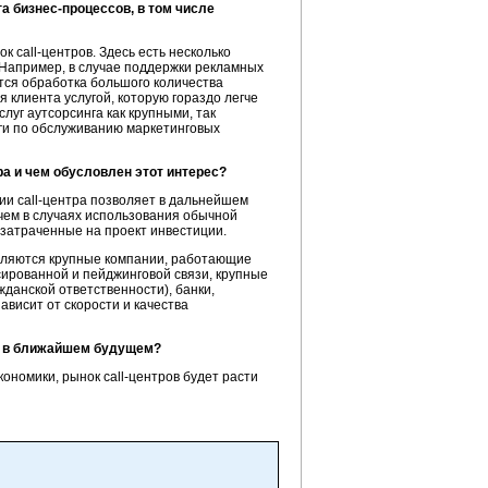
а бизнес-процессов, в том числе
к call-центров. Здесь есть несколько
 Например, в случае поддержки рекламных
ется обработка большого количества
 клиента услугой, которую гораздо легче
луг аутсорсинга как крупными, так
уги по обслуживанию маркетинговых
ра и чем обусловлен этот интерес?
ии call-центра позволяет в дальнейшем
чем в случаях использования обычной
ь затраченные на проект инвестиции.
вляются крупные компании, работающие
сированной и пейджинговой связи, крупные
жданской ответственности), банки,
ависит от скорости и качества
ов в ближайшем будущем?
ономики, рынок call-центров будет расти