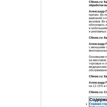
CNews.ru: К
обработки в
Александр П
причин. Во-п
кампаний («г
вызовов. Во-
обосновать э
и небольшими
и рекламных 
CNews.ru: К
Александр П
с меньшими з
многоканальн
Основными п
на массовом 
торговые и с
медицинские 
обслуживания
CNews.ru: К
Александр П
на 12-15% в г
CNews.ru: С
Содерж
Главная стр