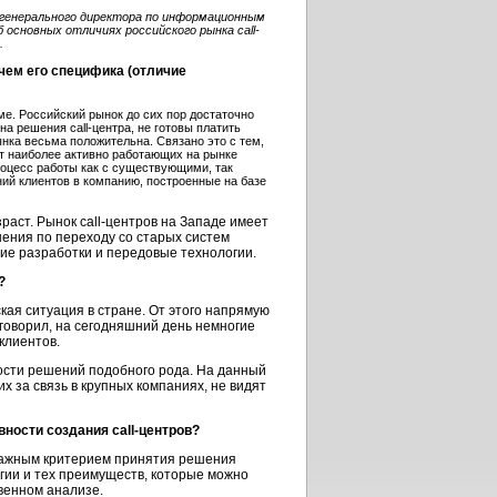
 генерального директора по информационным
основных отличиях российского рынка call-
.
 чем его специфика (отличие
е. Российский рынок до сих пор достаточно
 решения call-центра, не готовы платить
нка весьма положительна. Связано это с тем,
т наиболее активно работающих на рынке
оцесс работы как с существующими, так
ий клиентов в компанию, построенные на базе
раст. Рынок call-центров на Западе имеет
ения по переходу со старых систем
ие разработки и передовые технологии.
?
ая ситуация в стране. От этого напрямую
 говорил, на сегодняшний день немногие
клиентов.
ости решений подобного рода. На данный
 за связь в крупных компаниях, не видят
ности создания call-центров?
важным критерием принятия решения
огии и тех преимуществ, которые можно
твенном анализе.