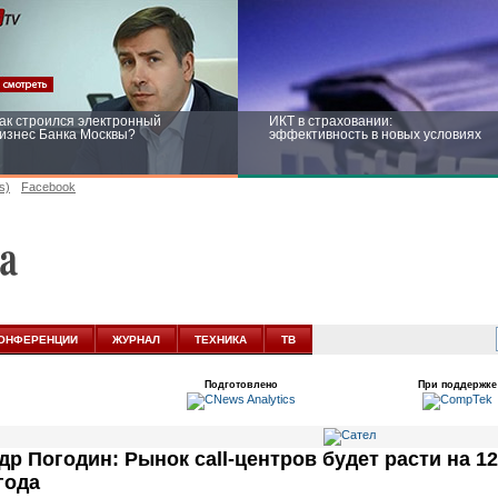
ак строился электронный
ИКТ в страховании:
изнес Банка Москвы?
эффективность в новых условиях
s)
Facebook
ейтинг CNewsInfrastructure 2015:
Информационная безопасность
риглашаем участвовать
бизнеса и госструктур: развитие в
новых условиях
ОНФЕРЕНЦИИ
ЖУРНАЛ
ТЕХНИКА
ТВ
Подготовлено
При поддержке
р Погодин: Рынок call-центров будет расти на 12
года