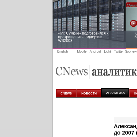
«Mr. Сумкин» подготовился к
К
прекращению поддержки
б
WS2003
English
Mobile
Android
Light
Twitter (topnew
Заоблачная оптимизация: как
Р
Faberlic изменил подход к
п
аналитике
АНАЛИТИКА
CNEWS
НОВОСТИ
К
Александ
до 2007 