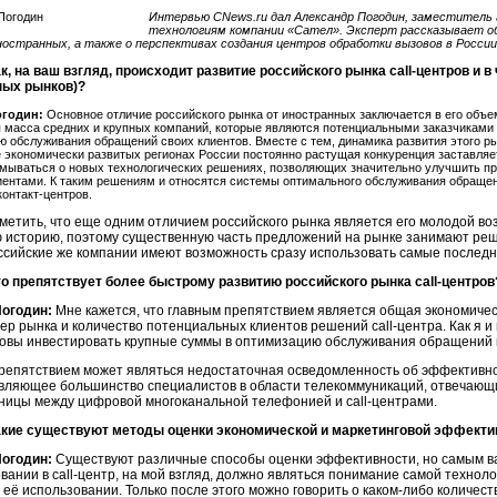
Интервью CNews.ru дал Александр Погодин, заместитель
технологиям компании «Сател». Эксперт рассказывает об 
остранных, а также о перспективах создания центров обработки вызовов в России
к, на ваш взгляд, происходит развитие российского рынка call-центров и в
ных рынков)?
огодин:
Основное отличие российского рынка от иностранных заключается в его объем
 масса средних и крупных компаний, которые являются потенциальными заказчиками на
ю обслуживания обращений своих клиентов. Вместе с тем, динамика развития этого ры
е экономически развитых регионах России постоянно растущая конкуренция заставляе
мываться о новых технологических решениях, позволяющих значительно улучшить пр
иентами. К таким решениям и относятся системы оптимального обслуживания обращен
 контакт-центров.
метить, что еще одним отличием российского рынка является его молодой воз
 историю, поэтому существенную часть предложений на рынке занимают реш
ссийские же компании имеют возможность сразу использовать самые последн
то препятствует более быстрому развитию российского рынка call-центров
огодин:
Мне кажется, что главным препятствием является общая экономическ
ер рынка и количество потенциальных клиентов решений call-центра. Как я и
товы инвестировать крупные суммы в оптимизацию обслуживания обращений 
репятствием может являться недостаточная осведомленность об эффективн
ляющее большинство специалистов в области телекоммуникаций, отвечающих
ницы между цифровой многоканальной телефонией и call-центрами.
акие существуют методы оценки экономической и маркетинговой эффектив
огодин:
Существуют различные способы оценки эффективности, но самым 
вании в call-центр, на мой взгляд, должно являться понимание самой технол
 её использовании. Только после этого можно говорить о каком-либо количес