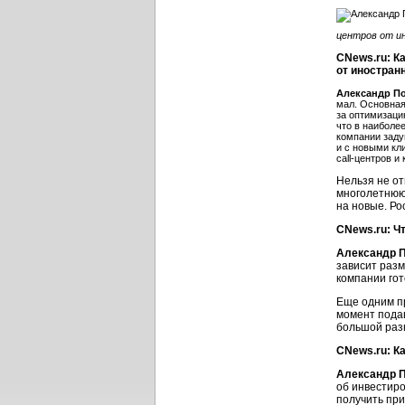
центров от ин
CNews.ru: Ка
от иностран
Александр П
мал. Основная
за оптимизаци
что в наиболе
компании заду
и с новыми кл
сall-центров и
Нельзя не от
многолетнюю
на новые. Ро
CNews.ru: Ч
Александр П
зависит разм
компании го
Еще одним п
момент подав
большой раз
CNews.ru: К
Александр П
об инвестиро
получить при