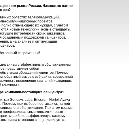
ационном рынке России. Насколько важно
нтров?
личных областях телекоммуникаций,
телекоммуникационных проектов.
 полно отвечающего их нуждам, с учетом
яются новые технологии, новые стандарты.
астущие потребности своих заказчиков.
 созданием и поддержкой call-центров.
ения, а на анализе и оптимизации
-центров.
обственный современный
 связанных с эффективным обслуживанием
рое представляет собой
любые виды обращений клиентов. Помимо
м, обратный вызов с веб-сайта, совместный
озможность проведения кампаний исходящих
й сложности.
е компании-поставщика call-центра?
ак Genesys Labs, Ericsson, Nortel, Avaya
х. Поэтому при выборе поставщика, на мой
м сервисного обслуживания. При этом весьма
ые профессиональные консалтинговые
строить наиболее эффективную систему
 рынка наша компания специализируется