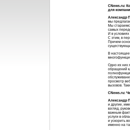
CNews.ru: К
для компани
Александр П
мы предлагае
Мы стараемся
самых передо
И в условиях
С этим, в пе
Причем основ
существующих
В настоящее
многофункцио
Одно их них
обращений к
полнофункци
обслуживания
просмотр веб
вызовов. Та
CNews.ru: Ч
Александр П
и другие, им
взгляд, руко
важным факт
услуги в обл
и ускорить в
именно на та