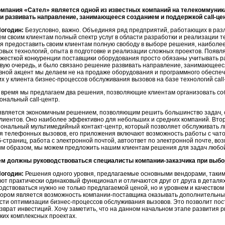
омпания «Сател» является одной из известных компаний на телекоммуник
и развивать направление, занимающееся созданием и поддержкой call-це
огодин:
Безусловно, важно. Объединяя ряд предприятий, работающих в раз
м своим клиентам полный спектр услуг в области разработки и реализации 
 предоставить своим клиентам полную свободу в выборе решения, наиболее
вых технологий, опыта в подготовке и реализации сложных проектов. Появл
 жесткой конкуренции поставщики оборудования просто обязаны учитывать р
рвую очередь, и было связано решение развивать направление, занимающееся
ной акцент мы делаем не на продаже оборудования и программного обеспеч
 у клиента бизнес-процессов обслуживания вызовов на базе технологий call
 время мы предлагаем два решения, позволяющие клиентам организовать с
нальный call-центр.
 является экономичным решением, позволяющим решить большинство задач,
лиентов. Оно наиболее эффективно для небольших и средних компаний. Вто
ональный мультимедийный контакт-центр, который позволяет обслуживать 
 телефонных вызовов, его приложения включают возможность работы с чато
-страниц, работа с электронной почтой, автоответ по электронной почте, в
ким образом, мы можем предложить нашим клиентам решения для задач любо
ем должны руководствоваться специалисты компании-заказчика при выбор
огодин:
Решения одного уровня, предлагаемые основными вендорами, такими, к
еют практически одинаковый функционал и отличаются друг от друга в деталя
водствоваться нужно не только предлагаемой ценой, но и уровнем и качество
ором является возможность компании-поставщика оказывать дополнительн
асти оптимизации бизнес-процессов обслуживания вызовов. Это позволит по
озврат инвестиций. Хочу заметить, что на данном начальном этапе развития
ких комплексных проектах.