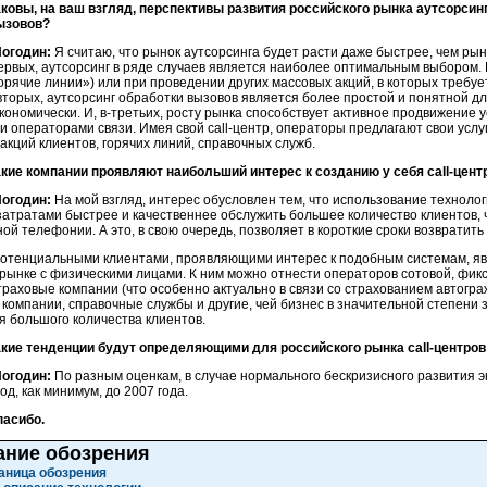
аковы, на ваш взгляд, перспективы развития российского рынка аутсорсинг
ызовов?
огодин:
Я считаю, что рынок аутсорсинга будет расти даже быстрее, чем рыно
ервых, аутсорсинг в ряде случаев является наиболее оптимальным выбором.
орячие линии») или при проведении других массовых акций, в которых требу
вторых, аутсорсинг обработки вызовов является более простой и понятной для
кономически. И, в-третьих, росту рынка способствует активное продвижение ус
 операторами связи. Имея свой call-центр, операторы предлагают свои усл
акций клиентов, горячих линий, справочных служб.
акие компании проявляют наибольший интерес к созданию у себя call-цент
огодин:
На мой взгляд, интерес обусловлен тем, что использование технолог
атратами быстрее и качественнее обслужить большее количество клиентов, 
ой телефонии. А это, в свою очередь, позволяет в короткие сроки возвратит
отенциальными клиентами, проявляющими интерес к подобным системам, я
рынке с физическими лицами. К ним можно отнести операторов сотовой, фик
траховые компании (что особенно актуально в связи со страхованием автогра
компании, справочные службы и другие, чей бизнес в значительной степени з
 большого количества клиентов.
акие тенденции будут определяющими для российского рынка call-центр
огодин:
По разным оценкам, в случае нормального бескризисного развития эк
од, как минимум, до 2007 года.
пасибо.
ание обозрения
аница обозрения