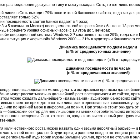
тся распределения доступа по типу и месту выхода в Сеть, то вот лишь неско
й линии в Сеть выходит 79% посетителей банковских сайтов, тогда как для р
оставляет только 52%;
ни посещаемость сайтов банков падает в 4 раза;
 3 и 5 часами по Москве) посещаемость сайтов российских банков в 18 раз ме
еньше среднего уровня офисных часов (с 10 утра до 5 вечера);
ей» операционной системы Windows XP составляет только 29%, тогда как в 
ная ситуация с «офисной» Windows 2000 — 31% в аудитории банковского сек
Динамика посещаемости по дням недели
(в % от среднесуточных значений)
Динамика посещаемости по часам
(в % от среднечасовых значений)
оведенного исследования можно делать и осторожные прогнозы дальнейшего 
банки могут рассчитывать на дальнейший рост посещаемости их сайтов, при
 этом можно ожидать дальнейшего «размывания» аудитории банковских сайт
тивных клиентов приходят частные лица, заинтересованные в массовых услуг
т.д.) или по крайней мере в информации по ним. При этом не стоит ожидать о
а — банковский сектор для нее лишь один из многих потребительских интерес
ственного посещения. Соответственно, вряд ли количественный рост (увели
ственным.
ля количественного роста можно назвать один весьма вероятный барьер — в 
 часть своей потенциальной аудитории, и рано или поздно потенциал рост з
же региональной аудитории нужны большие усилия, притом не столько в онл