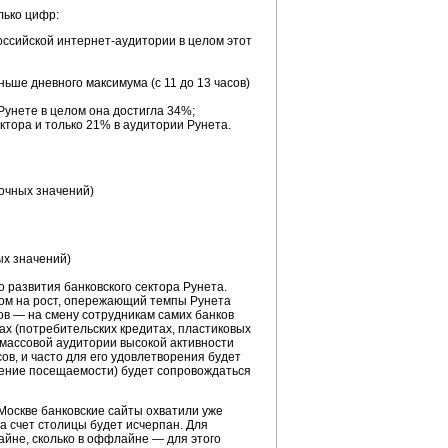
лько цифр:
оссийской интернет-аудитории в целом этот
ньше дневного максимума (с 11 до 13 часов)
Рунете в целом она достигла 34%;
тора и только 21% в аудитории Рунета.
развития банковского сектора Рунета.
том на рост, опережающий темпы Рунета
ов — на смену сотрудникам самих банков
ах (потребительских кредитах, пластиковых
т массовой аудитории высокой активности
ов, и часто для его удовлетворения будет
чение посещаемости) будет сопровождаться
Москве банковские сайты охватили уже
а счет столицы будет исчерпан. Для
айне, сколько в оффлайне — для этого