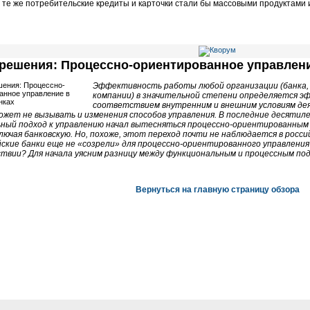
 те же потребительские кредиты и карточки стали бы массовыми продуктами 
решения: Процессно-ориентированное управлени
Эффективность работы любой организации (банка,
компании) в значительной степени определяется э
соответствием внутренним и внешним условиям де
может не вызывать и изменения способов управления. В последние десяти
ный подход к управлению начал вытесняться
процессно-ориентированным
ключая банковскую. Но, похоже, этот переход почти не наблюдается в росс
йские банки еще не «созрели» для
процессно-ориентированного
управления
ствии? Для начала уясним разницу между функциональным и процессным под
Вернуться на главную страницу обзора