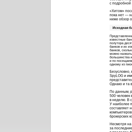
с подробной
«Хитом» посл
пока нет — н
ниже обзор о
Исходная б
Представленны
известные бан
полутора деся
банков и их и
банков, сколь
можно назвать
большинства и
и по посещаем
одному из пио
Безусловно, 
SpyLOG и име
представител
Однако и та 
По данным, р
500 человек 
в неделю. В 
У наиболее п
составляет н
компьютеров 
брокерских ко
Несмотря на
за последние