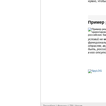
нужно, чтобы
Пример 
условий не 
функциональ
отраслях, в
быть, росси
в его отсут
Техноблог
|
Форумы
|
ТВ
|
Архив