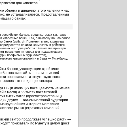
ервисами для клиентов.
го объема и динамики этого явления у нас
енно, не устанавливаются. Представленный
рмации о банках.
российских банков, среди которых как такие
ли известные банки. Так, в выборку вошло более
гбанка (uvtb.ru). Применительно к размеру
определяется не столько местом в рейтинге
айновых методов работы. В качестве примера
ляет реального интереса для подавляющего
тур и профильных журналистов),
ьского кредитования) и в 8 раз — Гута-банку,
айты банков, участвующие в рейтинге
 банковские сайты — на многих веб-
тчики посещаемости отсутствуют вовсе.
ить основные тенденции сектора.
SpyLOG (и имеющих посещаемость не менее
ей в месяц и 65 тысяч посетителей
250 тысяч хитов (просмотров страниц).
(ОВК) и других — объем месячной аудитории
стью крупнейших интернет-магазинов
нсового рынка (страховых компаний,
овский сектор продолжает успешно расти —
ходит показатели по Рунету в целом (рост