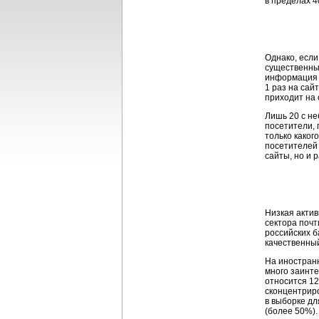
в пределах 4
Однако, если
существенны
информация о
1 раз на сай
приходит на 
Лишь 20 с не
посетители,
только какого
посетителей 
сайты, но и 
Низкая актив
сектора почт
российских б
качественный
На иностран
много заинт
относится 12
сконцентриро
в выборке дл
(более 50%).