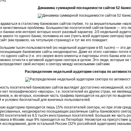
0%).
Динамика суммарной посещаемости сайтов 52 банко
 вдаваться в статистику банковских сайтов глубже, то за внушительными «в
е качественные проблемы. Большинство посетителей сайтов банков — это лю
 банках или интерес которых носит разовый характер. 2/3 недельной аудит
те какого-то одного банка; половина из них (треть всей аудитории сектора) при
сайт (как правило, на титульную страницу) и тут же его покидает.
большим тысяч пользователей (из недельной аудитории в 65 тысяч) — это 
 посещающие банковские сайты неоднократно. Даже из этого «актива» почти
-то одного сайта (т.е. это скорее всего клиенты и партнеры этого банка или с
можно отнести к активной аудитории сектора в целом. Это люди, которые не
распределяют свой интерес к сектору между несколькими сайтами.
Распределение недельной аудитории сектора по активност
ность посетителей банковских сайтов выглядит достаточно неожиданной, если 
и нет географического «мусора», т.е. посетителей из других стран, не явля
анков, и, во-вторых, основная часть трафика приходится на доступ по выделен
 и условно бесплатный для конечных пользователей.
ную аудиторию приходится лишь 15% посетителей сектора, но при этом сред
ересованных, неоднократно посещающих различные сайты банковского сектор
50 посетителей из 8,5 тысяч иностранных посетителей. Большая же часть р
вана в Москве; еще 9% приходится на Петербург. Несмотря на присутствие 
я исследования, доля остальной России (32% российской аудитории) оказыва