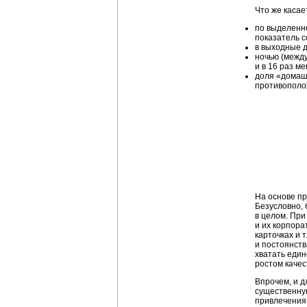
Что же касае
по выделенно
показатель с
в выходные д
ночью (между
и в 16 раз м
доля «домашн
противополож
На основе пр
Безусловно, 
в целом. При
и их корпора
карточках и 
и постоянств
хватать един
ростом каче
Впрочем, и д
существенную
привлечения 