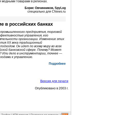
и модными товарами в регионах.
Борис Овчинников, SpyLog
специально для CNews.ru
е в российских банках
 промышленного предприятия, торговой
ффективностью управления, его
ятельности организации. Изменение этих
летия XX века традиционный
подходом. Он идет по всему миру во всех
ийской банковской сфере. Почему? Может
? Или дело в инструментарии, точнее —
ходами к управлению.
Подробнее
Версия для печати
Опубликовано в 2003 г.
Toolbar
|
КПК-версия
|
Подписка на новости
|