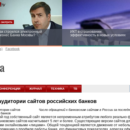
ак строился электронный
ИКТ в страховании:
изнес Банка Москвы?
эффективность в новых условиях
s)
Facebook
ейтинг CNewsInfrastructure 2015:
Информационная безопасность
риглашаем участвовать
бизнеса и госструктур: развитие в
новых условиях
ОНФЕРЕНЦИИ
ЖУРНАЛ
ТЕХНИКА
ТВ
аудитории сайтов российских банков
Число обращений к банковским сайтам в России за последн
ый год собственный сайт является непременным атрибутом любого реально 
нковских сайтов насчитывает 5 лет и более. Существующие версии сайтов дл
ьими онлайновыми «лицами». Общей тенденцией является движение от неболь
ормацию о профиле работы банка, его финансовых показателях, адресах офи