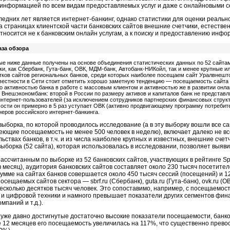
 информацией по всем видам предоставляемых услуг и даже с онлайновыми с
едних лет является интернет-банкинг, однако статистики для оценки реально
а страницах клиентской части банковских сайтов внешние счетчики, естеств
тносится не к банковским онлайн услугам, а к поиску и предоставлению инфо
аза обзора
е ниже данные получены на основе объединения статистических данных по 52 сайтам 
ки, как Сбербанк, Гута-банк, ОВК, МДМ-банк, Автобанк-НИКойл, так и менее крупные и
тков сайтов региональных банков, среди которых наиболее посещаем сайт Уралвнештор
звестности в Сети стоит отметить хорошо заметную тенденцию — посещаемость сайта 
ко активностью банка в работе с массовым клиентом и активностью же в развитии онл
 Внешэкономбанк: второй в России по размеру активов и капиталов банк не представ
нтернет-пользователей (за исключением сотрудников партнерских финансовых струк
ости он примерно в 5 раз уступает ОВК (активно продвигающему программу потребител
неров российского интернет-банкинга.
выборка, по которой проводилось исследование (а в эту выборку вошли все с
ющие посещаемость не менее 500 человек в неделю), включает далеко не все
ьствах банков, в т.ч. и из числа наиболее крупных и известных, внешние сче
выборка (52 сайта), которая использовалась в исследовании, позволяет выяв
ассчитанным по выборке из 52 банковских сайтов, участвующих в рейтинге 
в месяц), аудитория банковских сайтов составляет около 230 тысяч посетител
сумме на сайтах банков совершается около 450 тысяч сессий (посещений) и 1
осещаемых сайтов сектора — sbrf.ru (Сбербанк), guta.ru (Гута-банк), ovk.ru 
есколько десятков тысяч человек. Это сопоставимо, например, с посещаемо
и цифровой техники и намного превышает показатели других сегментов фина
мпаний и т.д.).
 уже давно достигнутые достаточно высокие показатели посещаемости, банк
 12 месяцев его посещаемость увеличилась на 117%, что существенно превос