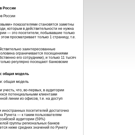
в России
аловыми» показателями становятся заметны
ди, которым в действительности не нужна
ории — это посетители, побывавшие только
 этом просматривает только 1 страницу, т.е.
действительно заинтересованные
 половина ограничивается посещениями
обственно его сотрудники), и только 11 тысяч
 только регулярно посещают банковские
и: общая модель
учесть, что, во-первых, в аудитории
ющихся потенциальными клиентами
ной линии из офисов, т.е. на доступ
и иностранных посетителей достаточно
а Рунета — к таким пользователям
оссийской аудитории (59%)
целой группы региональных банков
ется ниже средних значений по Рунету