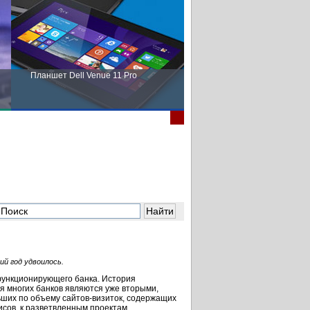
Планшет Dell Venue 11 Pro
Пора выбирать Fujitsu!
ий год удвоилось.
функционирующего банка. История
я многих банков являются уже вторыми,
ших по объему сайтов-визиток, содержащих
сов, к разветвленным проектам