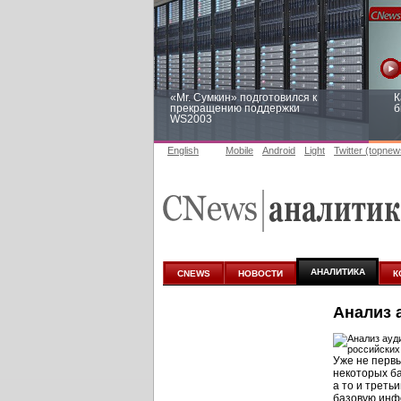
«Mr. Сумкин» подготовился к
К
прекращению поддержки
б
WS2003
English
Mobile
Android
Light
Twitter (topnew
Заоблачная оптимизация: как
Р
Faberlic изменил подход к
п
аналитике
АНАЛИТИКА
CNEWS
НОВОСТИ
К
Анализ 
Уже не перв
некоторых ба
а то и трет
базовую инф