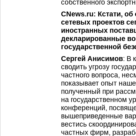
собственного экспортн
CNews.ru: Кстати, об
сетевых проектов се
иностранных поставщи
декларированные воз
государственной без
Сергей Анисимов
: В
сводить угрозу госуда
частного вопроса, нес
показывает опыт наш
полученный при расс
на государственном у
конференций, посвяще
вышеприведенные вари
вестись скоординиров
частных фирм, разрабо