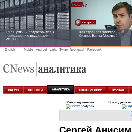
«Mr. Сумкин» подготовился к
Как строился электронный
прекращению поддержки
бизнес Банка Москвы?
WS2003
English
Mobile
Android
Light
Twitter (topnews)
Facebook
Заоблачная оптимизация: как
Рейтинг CNewsInfrastructure 20
Faberlic изменил подход к
приглашаем участвовать
аналитике
АНАЛИТИКА
CNEWS
НОВОСТИ
КОНФЕРЕНЦИИ
ЖУРНАЛ
Обзор подготовлен
При поддержке 
Сергей Анисим