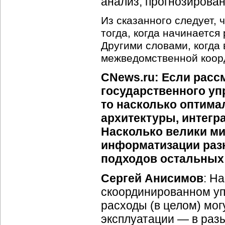
анализ, прогнозирова
Из сказанного следует, 
тогда, когда начинаетс
Другими словами, когда
межведомственной коо
CNews.ru: Если расс
государственного уп
то насколько оптима
архитектуры, интегр
Насколько велики м
информатизации разн
подходов остальных
Сергей Анисимов
: Н
скоординированном у
расходы (в целом) мо
эксплуатации — в разы