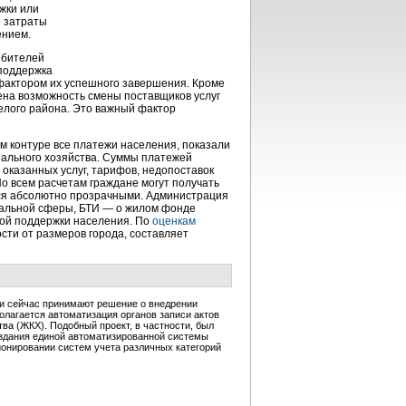
жки или
е затраты
ением.
ебителей
 поддержка
фактором их успешного завершения. Кроме
ена возможность смены поставщиков услуг
целого района. Это важный фактор
 контуре все платежи населения, показали
ального
хозяйства. Суммы платежей
оказанных услуг, тарифов, недопоставок
По всем расчетам граждане могут получать
тся абсолютно прозрачными. Администрация
альной
сферы, БТИ — о жилом фонде
ой поддержки населения. По
оценкам
сти от размеров города, составляет
ти сейчас принимают решение о внедрении
лагается автоматизация органов записи актов
ва (ЖКХ). Подобный проект, в частности, был
здания единой автоматизированной системы
онировании систем учета различных категорий