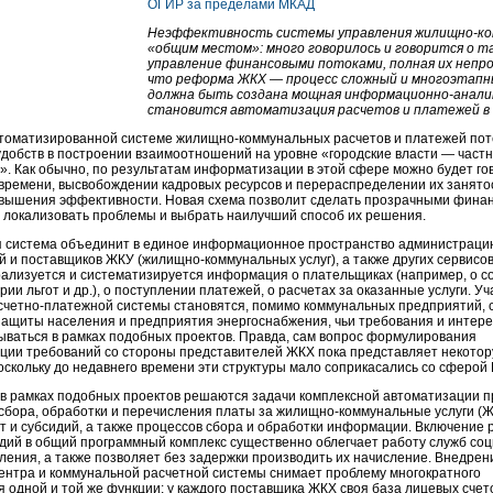
ОГИР за пределами МКАД
Неэффективность системы управления
жилищно-к
«общим местом»: много говорилось и говорится о т
управление финансовыми потоками, полная их непро
что реформа ЖКХ — процесс сложный и многоэтапн
должна быть создана мощная
информационно-анали
становится автоматизация расчетов и платежей в
втоматизированной системе
жилищно-коммунальных
расчетов и платежей по
удобств в построении взаимоотношений на уровне «городские власти — част
. Как обычно, по результатам информатизации в этой сфере можно будет го
 времени, высвобождении кадровых ресурсов и перераспределении их занято
овышения эффективности. Новая схема позволит сделать прозрачными фина
о локализовать проблемы и выбрать наилучший способ их решения.
 система объединит в единое информационное пространство администраци
й и поставщиков ЖКУ (
жилищно-коммунальных
услуг), а также других сервисов
рализуется и систематизируется информация о плательщиках (например, о с
ории льгот и др.), о поступлении платежей, о расчетах за оказанные услуги. У
счетно-платежной
системы становятся, помимо коммунальных предприятий, 
защиты населения и предприятия энергоснабжения, чьи требования и интере
ываться в рамках подобных проектов. Правда, сам вопрос формулирования
ции требований со стороны представителей ЖКХ пока представляет некото
оскольку до недавнего времени эти структуры мало соприкасались со сферой 
 в рамках подобных проектов решаются задачи комплексной автоматизации 
сбора, обработки и перечисления платы за
жилищно-коммунальные
услуги (Ж
от и субсидий, а также процессов сбора и обработки информации. Включение 
идий в общий программный комплекс существенно облегчает работу служб со
ения, а также позволяет без задержки производить их начисление. Внедрен
ентра и коммунальной расчетной системы снимает проблему многократного
 одной и той же функции: у каждого поставщика ЖКХ своя база лицевых счето