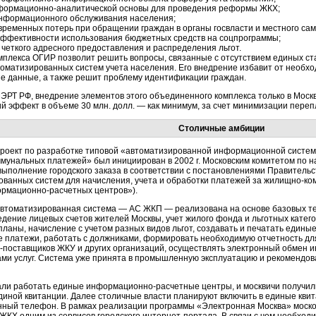
формационно-аналитической
основы для проведения реформы ЖКХ;
нформационного обслуживания населения;
временных потерь при обращении граждан в органы госвласти и местного са
ффективности использования бюджетных средств на соцпрограммы;
четкого адресного предоставления и распределения льгот.
плекса ОГИР позволит решить вопросы, связанные с отсутствием единых ста
оматизированных систем учета населения. Его внедрение избавит от необх
е данные, а также решит проблему идентификации граждан.
ЭРТ РФ, внедрение элементов этого объединенного комплекса только в Моск
й эффект в объеме 30 млн. долл. — как минимум, за счет минимизации переп
Столичные амбиции
проект по разработке типовой «автоматизированной информационной систем
ммунальных
платежей» был инициирован в 2002 г. Московским комитетом по на
выполнение городского заказа в соответствии с постановлениями Правитель
ованных систем для начисления, учета и обработки платежей за
жилищно-ко
рмационно-расчетных
центров»).
автоматизированная система — АС ЖКП — реализована на основе базовых тех
ведение лицевых счетов жителей Москвы, учет жилого фонда и льготных кате
ланы, начисление с учетом разных видов льгот, создавать и печатать едины
 платежи, работать с должниками, формировать необходимую отчетность дл
-поставщиков
ЖКУ и других организаций, осуществлять электронный обмен
ми услуг. Система уже принята в промышленную эксплуатацию и рекомендов
чали работать единые
информационно-расчетные
центры, и москвичи получил
иной квитанции. Далее столичные власти планируют включить в единые квит
нный телефон. В рамках реализации программы «Электронная Москва» моско