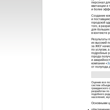
персонал дл
квитанции и 
и более эфф
Создание ко
и поставщико
городской а
того, в раз
для больших 
в контексте 
Результаты 
их высокий 
за ЖКУ начис
по услугам, 
подробные р
города получ
и аварийнос
компании «
З
от полугода д
Оценив все по
систем объеди
гражданского 
разработан по
подобного род
населения, му
Основными ц
обеспечение