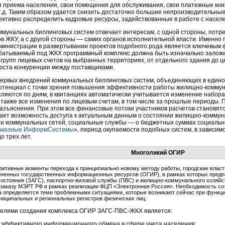
я приема населения, свои помещения для обслуживания, свои платежные кни
т.д. Таким образом удается снизить достаточно большие непроизводительны
ективно распределить кадровые ресурсы, задействованные в работе с насел
ммунальных биллинговых систем отвечает интересам, с одной стороны, потр
в ЖКУ, а с другой стороны — самих органов исполнительной власти. Именно
дминистрации в развертывании проектов подобного рода является ключевым 
рабатываемый под ЖКХ программный комплекс должна быть изначально залож
групп лицевых счетов на выбранных территориях, от отдельного здания до 
роста конкуренции между поставщиками.
первых внедрений коммунальных биллинговых систем, объединяющих в едином
потенциал с точки зрения повышения эффективности работы
жилищно-коммун
ляются по дням, в квитанциях автоматически учитывается изменение набора 
а также все изменения по лицевым счетам, в том числе за прошлые периоды. 
азъяснения. При этом все финансовые потоки участников расчетов становя
ает возможность доступа к актуальным данным о состоянии
жилищно-коммун
ти коммунальных сетей, социальные службы — о бюджетных суммах социальн
аказные ИнформСистемы
», период окупаемости подобных систем, в зависимо
о трех лет.
Многоликий ОГИР
зитивные моменты перехода к принципиально новому методу работы, городские влас
ненных государственных информационных ресурсов (ОГИР), в рамках которых предпо
состояния (ЗАГС),
паспортно-визовой
службы (ПВС) и
жилищно-коммунального
хозяйст
 заказу МЭРТ РФ в рамках реализации ФЦП «Электронная Россия». Необходимость со
а определяется теми проблемными ситуациями, которые возникают сейчас при функци
ниципальных и региональных регистров физических лиц.
елями создания комплекса ОГИР
ЗАГС-ПВС
-ЖКХ является:
 эффективного информационного обмена в сфере учета населения;