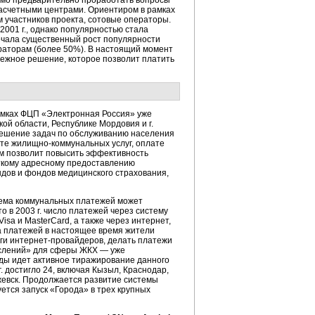
димо предварительно проработать вопросы
асчетными
центрами. Ориентиром в рамках
 участников проекта, сотовые операторы.
2001 г., однако популярностью стала
мечала существенный рост популярности
раторам (более 50%). В настоящий момент
ежное решение, которое позволит платить
амках ФЦП «Электронная Россия» уже
ой области, Республике Мордовия и г.
 решение задач по обслуживанию населения
ате
жилищно-коммунальных
услуг, оплате
ием позволит повысить эффективность
еткому адресному предоставлению
ндов и фондов медицинского страхования,
ема коммунальных платежей может
о в 2003 г. число платежей через систему
isa и MasterCard, а также через интернет,
а платежей в настоящее время жители
уги
интернет-провайдеров
, делать платежи
числений» для сферы ЖКХ — уже
оды идет активное тиражирование данного
. достигло 24, включая Кызыл, Краснодар,
Ижевск. Продолжается развитие системы
ется запуск «Города» в трех крупных