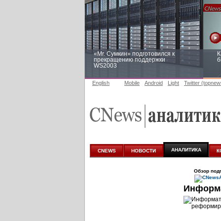
«Mr. Сумкин» подготовился к
К
прекращению поддержки
б
WS2003
English
Mobile
Android
Light
Twitter (topnew
Заоблачная оптимизация: как
Р
Faberlic изменил подход к
п
аналитике
АНАЛИТИКА
CNEWS
НОВОСТИ
К
Обзор под
Информа