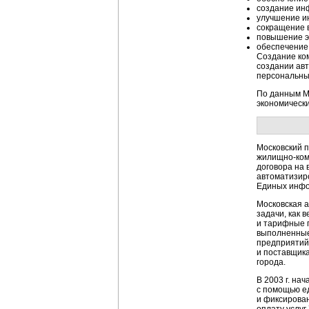
создание
ин
улучшение и
сокращение 
повышение э
обеспечение 
Создание ком
создании авт
персональны
По данным М
экономически
Московский 
жилищно-ко
договора на 
автоматизир
Единых
инфо
Московская 
задачи, как 
и тарифные п
выполненные
предприятий
и поставщика
города.
В 2003 г. на
с помощью ед
и фиксирова