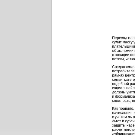
Переход к а
сулит массу 
плательщики»
об экономии
с позиции п
потоки, четк
Создаваемая
потребителе
рамках цент
семьи, катег
подобной
ра
социальной 
должны учит
и формализа
сложность, п
Как правило,
начисления, 
с учетом льг
льгот и субс
защиты насел
расчетного ц
дублирования