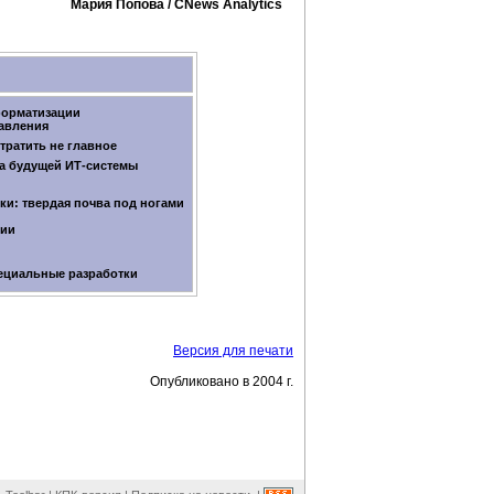
Мария Попова / CNews Analytics
форматизации
авления
тратить не главное
а будущей
ИТ-системы
ки: твердая почва под ногами
ции
ециальные разработки
Версия для печати
Опубликовано в 2004 г.