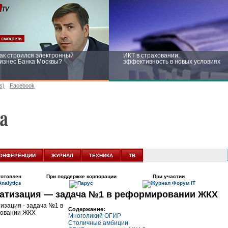
ак строился электронный
ИКТ в страховании:
изнес Банка Москвы?
эффективность в новых условиях
s)
Facebook
ейтинг CNewsInfrastructure 2015:
Информационная безопасность
риглашаем участвовать
бизнеса и госструктур: развитие в
новых условиях
ОНФЕРЕНЦИИ
ЖУРНАЛ
ТЕХНИКА
ТВ
готовлен
При поддержке корпорации
При участии
тизация — задача №1 в реформировании ЖКХ
Содержание:
Многоликий ОГИР
Столичные амбиции