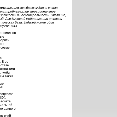
оммунальным
хозяйством давно стала
аких проблемах, как нерациональное
зрачность и бесконтрольность. Очевидно,
ый. Для быстрой модернизации отрасли
тическая
база. Задачей номер один
 сфере ЖКХ.
тенциально
ные
ворить
сти
нсовые
ю,
. В ее
оставе
частниками
службы
сы также
рую
ИТ.
процессов
КУ),
расчета
циальной
ие единого
в, свой