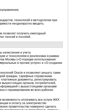
моуправления;
ндартов, технологий и методологии при
одимости неоднократно вводить
ве позволит получить ежегодный
лат пенсий и пособий.
ы начисления и учета
уке и технологиям и реализован в рамках
ства Москвы («О порядке использования
ммунальные
и прочие услуги» и «О создании
нологий Oracle и позволяет решать такие
горий граждан, тарифные справочники
е платежные документы, регистрировать
я вышестоящих органов, потребителей,
 информацией с вышестоящими органами
ана к тиражированию во всех районах
и возможность оплачивать все услуги ЖКХ
анции и оплату за электричество
вское правительство намерено сделать