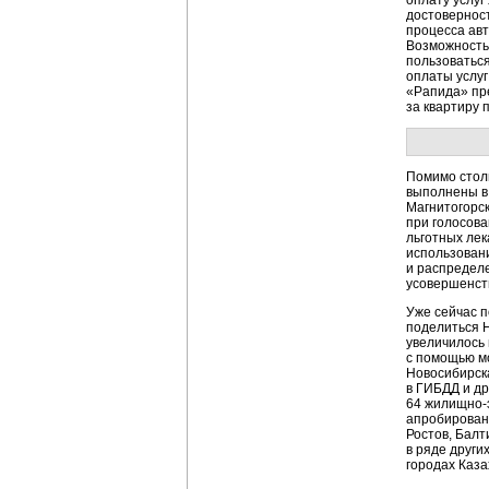
оплату услуг
достовернос
процесса авт
Возможность 
пользоваться
оплаты услуг
«Рапида» пр
за квартиру 
Помимо стол
выполнены 
Магнитогорск
при голосова
льготных лек
использован
и распределе
усовершенств
Уже сейчас 
поделиться Н
увеличилось 
с помощью м
Новосибирск
в ГИБДД и др
64
жилищно-
апробированн
Ростов, Балт
в ряде други
городах Каза