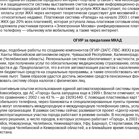
 ЖКХ одним из сервисов городского
интернет-портала
. В связи с чем необхо
ти и защищенности системы выставления счетов едиными
информационно-р
оматизации городской системы платежей за услуги ЖКХ выступают, по словам
оплаты услуг ЖКХ через интернет теоретически существует для москвичей с 
 относительно недавно. Платежная система «Рапида» на начало 2003 г. от
 ЖКХ (до 20% всех платежей), которая уступала лишь платежам сотовым опе
едложила участникам проекта «Электронная Москва» унифицированное плат
по телефону — обычному или мобильному, а также через интернет.
ОГИР за пределами МКАД
ицы, подобные работы по созданию компонентов ОГИР (
ЗАГС-ПВС
-ЖКХ) в р
в
Ханты-Мансийском
автономном округе, Чувашской Республике, Калининградск
е (Челябинская область). Региональная система обеспечивает, в частности,
нии, при получении услуг по обязательному медицинскому страхованию, опл
арств и др. Предполагается, что в итоге автоматизация расчетов с населен
ия бюджетных средств на социальные программы, а также способствовать ч
нию льгот. Таким образом удастся достичь экономии средств пенсионных фо
овать систему сбора налогов с физических лиц.
позитивным опытом использования единой автоматизированной системы при
овосибирск, где АС «Город» была запущена еще в 1999 г. Власти отмечают, чт
по сравнению с 2002 г. на 43 % — до 19291440. С помощью пластиковых карт V
обильного телефона, через банкоматы и специализированные пункты прием
а могут оплачивать междугородную и международную телефонную связь, усл
угие организации. В рамках системы сейчас развивается проект «Центр на
эксплуатационных
участка города работают в режиме онлайн. В последние г
ого решения, а число городов, в которых успешно работает «Город», в 2003 г
ийск, Новокузнецк, Челябинск, Нижневартовск, Уфу, Барнаул, Стерлитамак, 
х городов Челябинской и Кемеровской областей, а в ближайшее время планиру
хстана.