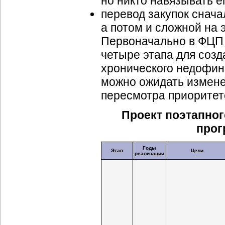
но никто навязывать ег
перевод закупок снача
а потом и сложной на
Первоначально в ФЦП
четыре этапа для соз
хронического недофин
можно ожидать измене
пересмотра приоритет
Проект поэтапно
прог
Годы
Этап
Цели
реализации