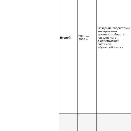
Создание подсистемы
электронного
документооборота,
2003 —
Второй
параллельно
2004 гг.
с действующей
системой
«бумагооборота»