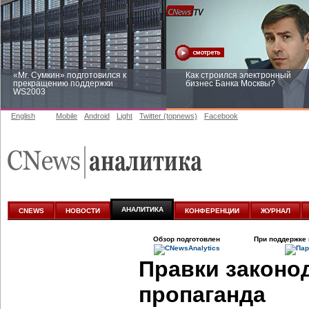
«Mr. Сумкин» подготовился к
Как строился электронный
прекращению поддержки
бизнес Банка Москвы?
WS2003
English
Mobile
Android
Light
Twitter (topnews)
Facebook
Заоблачная оптимизация: как
Рейтинг CNewsInfrastructure 20
Faberlic изменил подход к
приглашаем участвовать
аналитике
АНАЛИТИКА
CNEWS
НОВОСТИ
КОНФЕРЕНЦИИ
ЖУРНАЛ
Обзор подготовлен
При поддержке 
Правки законо
пропаганда