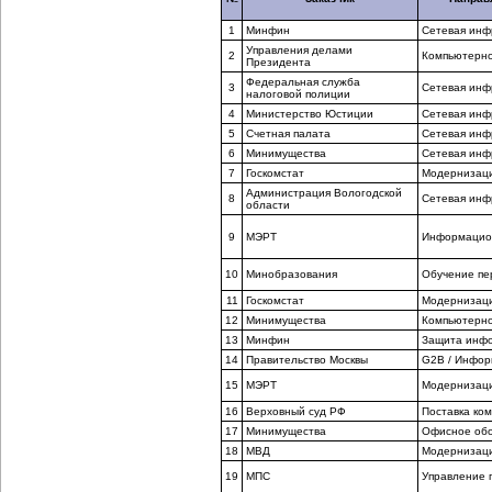
1
Минфин
Сетевая инф
Управления делами
2
Компьютерно
Президента
Федеральная служба
3
Сетевая инф
налоговой полиции
4
Министерство Юстиции
Сетевая инф
5
Счетная палата
Сетевая инф
6
Минимущества
Сетевая инф
7
Госкомстат
Модернизаци
Администрация Вологодской
8
Сетевая инф
области
9
МЭРТ
Информацио
10
Минобразования
Обучение пе
11
Госкомстат
Модернизаци
12
Минимущества
Компьютерно
13
Минфин
Защита инф
14
Правительство Москвы
G2B / Инфор
15
МЭРТ
Модернизаци
16
Верховный суд РФ
Поставка ко
17
Минимущества
Офисное об
18
МВД
Модернизаци
19
МПС
Управление 