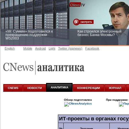
«Mr. Сумкин» подготовился к
Как строился электронный
прекращению поддержки
бизнес Банка Москвы?
WS2003
English
Mobile
Android
Light
Twitter (topnews)
Facebook
Заоблачная оптимизация: как
Рейтинг CNewsInfrastructure 20
Faberlic изменил подход к
приглашаем участвовать
аналитике
АНАЛИТИКА
CNEWS
НОВОСТИ
КОНФЕРЕНЦИИ
ЖУРНАЛ
Обзор подготовлен
При поддержке 
ИТ-проекты
в органах гос
№
Заказчик
Направ