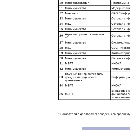
20
Минобразования
Программно-
21
Минимущества
Модернизаци
22
Минсвязи
G2G / Инфор
23
Минимущества
Сетевая инф
24
МВД
Сетевая инф
25
Минимущества
Сетевая инф
Администрация Тюменской
26
Сетевая инф
обл.
27
Минимущества
Система упр
28
МВД
G2G / Инфор
29
Минимущества
Компьютерно
30
Минимущества
Сетевая инф
31
МЭРТ
НИОКР
32
Минимущества
Компьютерно
Научный Центр экспертизы
33
средств медицинского
Информацио
применения
34
МЭРТ
НИОКР
Внедрение с
35
МЭРТ
финансово-э
хозяйственн
* Показатели в долларах переведены по среднему