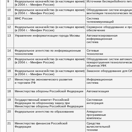
9
Федеральное казначейство (в настоящее время)
Источники бесперебойного пит
(в 2004 г. - Минфин России)
10
Федеральное казначейство (в настоящее время)
Оборудование систем кондици
(в 2004 г. - Минфин России)
вентиляции технологических 
11
МНС России
Система
телекоммуникаций
12
Федеральное казначейство (в настоящее время)
Серверное оборудование и пр
(в 2004 г. - Минфин России)
обеспечение
13
Управление информатизации города Москвы
Автоматизированная
информационная
система
14
Федеральное агентство по информационным
Сетевые
технологиям
технологии
15
Федеральное казначейство (в настоящее время)
Оборудование систем автомати
(в 2004 г. - Минфин России)
пожаротушения технологическ
объектов УФК
16
Федеральное казначейство (в настоящее время)
Заказное оборудование для С
(в 2004 г. - Минфин России)
17
Министерство экономического развития
Информационная
и торговли РФ
система
18
Министерства обороны Российской Федерации
Автоматизация
19
Государственный комитет Российской
Системная
Федерации по оборонному заказу при
интеграция
Министерстве обороны Российской Федерации
20
Федеральное агентство по образованию
Аппаратно-
программные
комплексы
21
Министерство финансов Российской
Средства
Федерации
вычислительной
техники