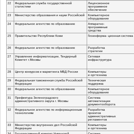
22
Федеральная служба государственной
Лицензионное
статистики
программное
обеспечение
23
Министерство образования и науки Российской
Компьютерное
оборудование
24
Федеральное агентство по образованию
Аппаратно-
программные
средства
25
Правительство Республики Коми
Геоинформа- ционная система
26
Федеральное агентство по образованию
Разработка
стратегии
27
Управление информатизации, Тендерный
Cетевая
Комитет г.Москвы
инфраструктура
28
Центр конкурсов и маркетинга МВД России
Компьютеры
и оргтехника
29
Федеральная таможенная служба Российской
Техническая
Федерации
поддержка
30
Федеральное агентство по образованию
Компьютерное
оборудование
31
Префектура Зеленоградского
Система
административного округа г. Москвы
автоматизации
документооборота
32
Федеральное агентство по информационным
Разработка
технологиям
проектов
административных
регламентов
33
Министерство внутренних дел Российской
Компьютеры
Федерации
и оргтехника
34
Государственный комитет Чувашской
Система