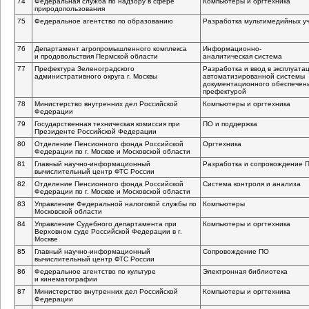
74
Федеральная служба по надзору в сфере
Компьютеры и оргтехника
природопользования
75
Федеральное агентство по образованию
Разработка мультимедийных у
76
Департамент агропромышленного комплекса
Информационно-
и продовольствия Пермской области
аналитическая
система
77
Префектура Зеленоградского
Разработка и ввод в эксплуат
административного округа г. Москвы
автоматизированной системы
документационного обеспечен
префектурой
78
Министерство внутренних дел Российской
Компьютеры и оргтехника
Федерации
79
Государственная техническая комиссия при
ПО и поддержка
Президенте Российской Федерации
80
Отделение Пенсионного фонда Российской
Оргтехника
Федерации по г. Москве и Московской области
81
Главный
научно-информационный
Разработка и сопровождение 
вычислительный центр ФТС России
82
Отделение Пенсионного фонда Российской
Система контроля и анализа
Федерации по г. Москве и Московской области
83
Управление Федеральной налоговой службы по
Компьютеры
Московской области
84
Управление Судебного департамента при
Компьютеры и оргтехника
Верховном суде Российской Федерации в г.
Москве
85
Главный
научно-информационный
Сопровождение ПО
вычислительный центр ФТС России
86
Федеральное агентство по культуре
Электронная библиотека
и кинематографии
87
Министерство внутренних дел Российской
Компьютеры и оргтехника
Федерации