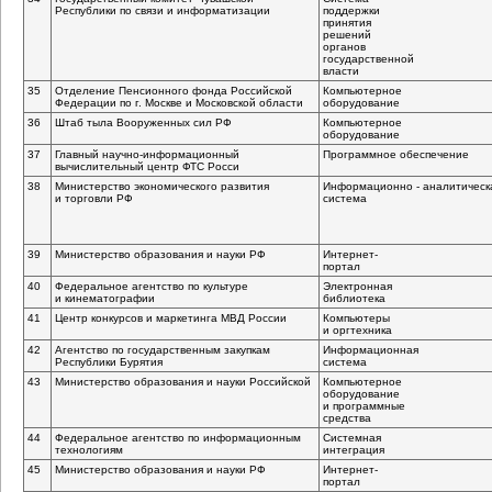
Республики по связи и информатизации
поддержки
принятия
решений
органов
государственной
власти
35
Отделение Пенсионного фонда Российской
Компьютерное
Федерации по г. Москве и Московской области
оборудование
36
Штаб тыла Вооруженных сил РФ
Компьютерное
оборудование
37
Главный
научно-информационный
Программное обеспечение
вычислительный центр ФТС Росси
38
Министерство экономического развития
Информационно - аналитическ
и торговли РФ
система
39
Министерство образования и науки РФ
Интернет-
портал
40
Федеральное агентство по культуре
Электронная
и кинематографии
библиотека
41
Центр конкурсов и маркетинга МВД России
Компьютеры
и оргтехника
42
Агентство по государственным закупкам
Информационная
Республики Бурятия
система
43
Министерство образования и науки Российской
Компьютерное
оборудование
и программные
средства
44
Федеральное агентство по информационным
Системная
технологиям
интеграция
45
Министерство образования и науки РФ
Интернет-
портал