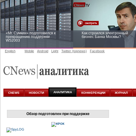
«Mr. Сумкин» подготовился к
Как строился электронный
прекращению поддержки
бизнес Банка Москвы?
WS2003
English
Mobile
Android
Light
Twitter (topnews)
Facebook
Заоблачная оптимизация: как
Рейтинг CNewsInfrastructure 20
Faberlic изменил подход к
приглашаем участвовать
аналитике
АНАЛИТИКА
CNEWS
НОВОСТИ
КОНФЕРЕНЦИИ
ЖУРНАЛ
Обзор подготовлен при поддержке