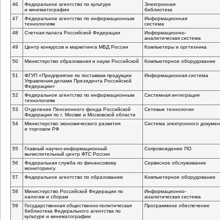
46
Федеральное агентство по культуре
Электронная
и кинематографии
библиотека
47
Федеральное агентство по информационным
Информационная
технологиям
система
48
Счетная палата Российской Федерации
Информационно-
аналитическая
система
49
Центр конкурсов и маркетинга МВД России
Компьютеры и оргтехника
50
Министерство образования и науки Российской
Компьютерное оборудование
51
ФГУП «Предприятие по поставкам продукции
Информационная система
Управления делами Президента Российской
Федерации»
52
Федеральное агентство по информационным
Системная интеграция
технологиям
53
Отделение Пенсионного фонда Российской
Сетевые технологии
Федерации по г. Москве и Московской области
54
Министерство экономического развития
Система электронного докуме
и торговли РФ
55
Главный
научно-информационный
Сопровождение ПО
вычислительный центр ФТС России
56
Федеральная служба по финансовому
Сервисное обслуживание
мониторингу
57
Федеральное агентство по образованию
Компьютерное оборудование
58
Министерство Российской Федерации по
Информационно-
налогам и сборам
аналитическая
система
59
Государственная
общественно-политическая
Программное обеспечение
библиотека Федерального агентства по
культуре и кинематографии