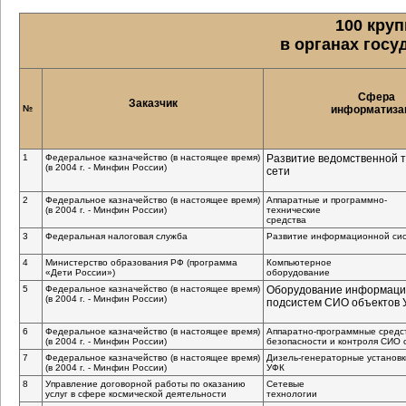
100 кру
в органах госу
Сфера
Заказчик
№
информатиза
1
Федеральное казначейство (в настоящее время)
Развитие ведомственной 
(в 2004 г. - Минфин России)
сети
2
Федеральное казначейство (в настоящее время)
Аппаратные и программно-
(в 2004 г. - Минфин России)
технические
средства
3
Федеральная налоговая служба
Развитие информационной си
4
Министерство образования РФ (программа
Компьютерное
«Дети России»)
оборудование
5
Федеральное казначейство (в настоящее время)
Оборудование информац
(в 2004 г. - Минфин России)
подсистем СИО объектов 
6
Федеральное казначейство (в настоящее время)
Аппаратно-программные средс
(в 2004 г. - Минфин России)
безопасности и контроля СИО 
7
Федеральное казначейство (в настоящее время)
Дизель-генераторные установк
(в 2004 г. - Минфин России)
УФК
8
Управление договорной работы по оказанию
Сетевые
услуг в сфере космической деятельности
технологии