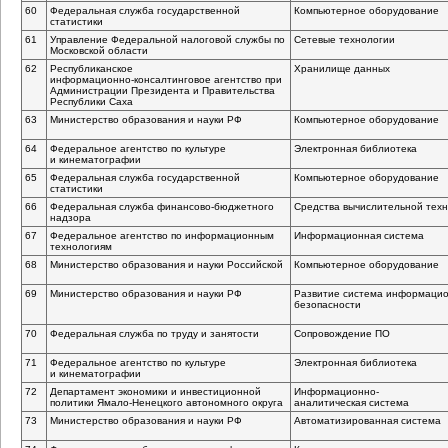
60
Федеральная служба государственной
Компьютерное оборудование
статистики
61
Управление Федеральной налоговой службы по
Сетевые технологии
Московской области
62
Республиканское
Хранилище данных
информационно-консалтинговое
агентство при
Администрации Президента и Правительства
Республики Саха
63
Министерство образования и науки РФ
Компьютерное оборудование
64
Федеральное агентство по культуре
Электронная библиотека
и кинематографии
65
Федеральная служба государственной
Компьютерное оборудование
статистики
66
Федеральная служба
финансово-бюджетного
Средства вычислительной техн
надзора
67
Федеральное агентство по информационным
Информационная система
технологиям
68
Министерство образования и науки Российской
Компьютерное оборудование
69
Министерство образования и науки РФ
Развитие система информаци
безопасности
70
Федеральная служба по труду и занятости
Сопровождение ПО
71
Федеральное агентство по культуре
Электронная библиотека
и кинематографии
72
Департамент экономики и инвестиционной
Информационно-
политики
Ямало-Ненецкого
автономного округа
аналитическая
система
73
Министерство образования и науки РФ
Автоматизированная система