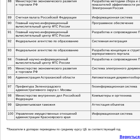
88
Министерство экономического развития
Разработка методики сбора и 
и торговли РФ
показателей эффективности р
Электронная Россия
89
Счетная палата Российской Федерации
Информационная система
90
Главный
научно-информационный
Программное обеспечение
вычислительный центр ФТС России
91
Главный
научно-информационный
Разработка и сопровождение 
вычислительный центр ФТС России
92
Федеральное агентство по образованию
Системная интеграция
93
Федеральное агентство по образованию
Разработка концепции и струк
корпоративного портала
94
Главный
научно-информационный
Разработка и сопровождение 
вычислительный центр ФТС России
95
Министерство экономического развития
Система электронного докуме
и торговли РФ
96
Администрация Астраханской области
Автоматизация документообор
97
Префектура Зеленоградского
Геоинформационная система
административного округа г. Москвы
98
Министерство внутренних дел Российской
Компьютеры и оргтехника
Федерации
99
Шереметьевская таможня
Аттестация объектов
100
Управление имущественных отношений
Информационная система
администрации Красноярского края
*
Показатели в долларах переведены по среднему курсу ЦБ за соответствующий год
Вернуться