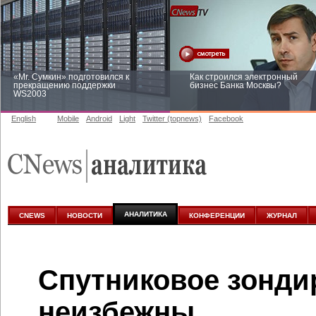
«Mr. Сумкин» подготовился к
Как строился электронный
прекращению поддержки
бизнес Банка Москвы?
WS2003
English
Mobile
Android
Light
Twitter (topnews)
Facebook
Заоблачная оптимизация: как
Рейтинг CNewsInfrastructure 20
Faberlic изменил подход к
приглашаем участвовать
аналитике
АНАЛИТИКА
CNEWS
НОВОСТИ
КОНФЕРЕНЦИИ
ЖУРНАЛ
Спутниковое зонди
неизбежны