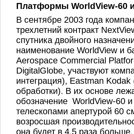
Платформы WorldView-60 и
В сентябре 2003 года компан
трехлетний контракт NextVi
спутника двойного назначен
наименование WorldView и б
Aerospace Commercial Platfo
DigitalGlobe, участвуют комп
интеграция), Eastman Kodak 
обработки). В их основе ле
обозначение WorldView-60 и
телескопами апертурой 60 см
возросшая производительнос
она будет в 4,5 раза больше,