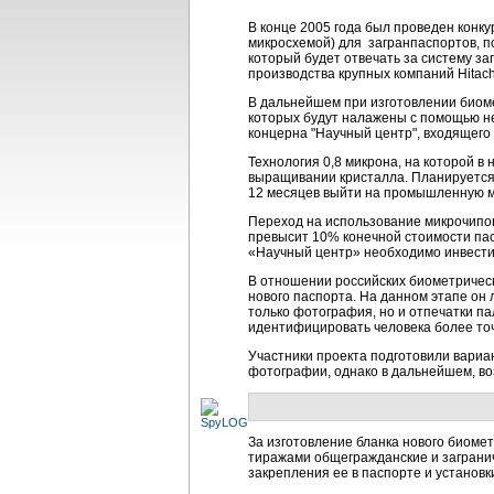
В конце 2005 года был проведен конк
микросхемой) для загранпаспортов, п
который будет отвечать за систему з
производства крупных компаний Hitachi 
В дальнейшем при изготовлении биоме
которых будут налажены с помощью не
концерна "Научный центр", входящего 
Технология 0,8 микрона, на которой в
выращивании кристалла. Планируется
12 месяцев выйти на промышленную мо
Переход на использование микрочипов
превысит 10% конечной стоимости пасп
«Научный центр» необходимо инвестир
В отношении российских биометричес
нового паспорта. На данном этапе он
только фотография, но и отпечатки п
идентифицировать человека более то
Участники проекта подготовили вариа
фотографии, однако в дальнейшем, во
За изготовление бланка нового биоме
тиражами общегражданские и загранич
закрепления ее в паспорте и установ