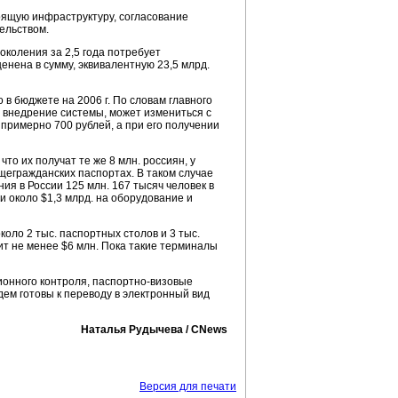
оящую инфраструктуру, согласование
ельством.
коления за 2,5 года потребует
енена в сумму, эквивалентную 23,5 млрд.
 в бюджете на 2006 г. По словам главного
на внедрение системы, может измениться с
примерно 700 рублей, а при его получении
то их получат те же 8 млн. россиян, у
щегражданских паспортах. В таком случае
ия в России 125 млн. 167 тысяч человек в
и около $1,3 млрд. на оборудование и
оло 2 тыс. паспортных столов и 3 тыс.
ит не менее $6 млн. Пока такие терминалы
онного контроля, паспортно-визовые
дем готовы к переводу в электронный вид
Наталья Рудычева / CNews
Версия для печати