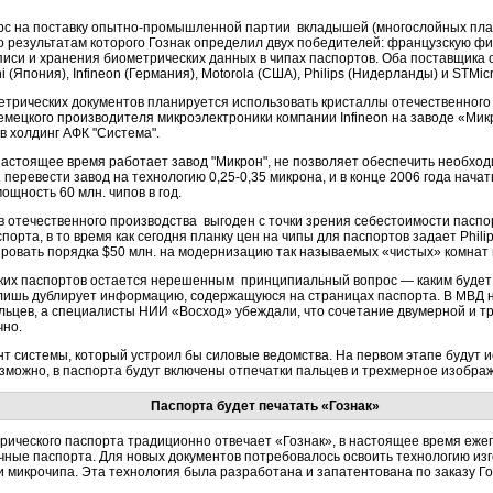
урс на поставку опытно-промышленной партии вкладышей (многослойных пла
о результатам которого Гознак определил двух победителей: французскую фир
аписи и хранения биометрических данных в чипах паспортов. Оба поставщика
(Япония), Infineon (Германия), Motorola (США), Philips (Нидерланды) и STMicr
трических документов планируется использовать кристаллы отечественного 
мецкого производителя микроэлектроники компании Infineon на заводе «Ми
в холдинг АФК "Система".
 настоящее время работает завод "Микрон", не позволяет обеспечить необхо
 перевести завод на технологию
0,25-0,35 микрона,
и в конце 2006 года начат
щность 60 млн. чипов в год.
 отечественного производства выгоден с точки зрения себестоимости паспо
орта, в то время как сегодня планку цен на чипы для паспортов задает Philip
овать порядка $50 млн. на модернизацию так называемых «чистых» комнат 
ких паспортов остается нерешенным принципиальный вопрос — каким будет 
 лишь дублирует информацию, содержащуюся на страницах паспорта. В МВД н
альцев, а специалисты НИИ «Восход» убеждали, что сочетание двумерной и 
чно.
нт системы, который устроил бы силовые ведомства. На первом этапе будут
зможно, в паспорта будут включены отпечатки пальцев и трехмерное изобра
Паспорта будет печатать «Гознак»
трического паспорта традиционно отвечает «Гознак», в настоящее время е
ные паспорта. Для новых документов потребовалось освоить технологию из
ки микрочипа. Эта технология была разработана и запатентована по заказу Г