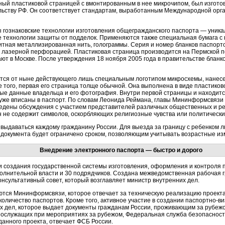
ый пластиковой страницей с вмонтированным в нее микрочипом, был изготов
ьству РФ. Он соответствует стандартам, выработанным Международной орга
 гознаковские технологии изготовления общегражданского паспорта — уника
е технологии защиты от подделок. Применяются также специальная бумага с
итная металлизированная нить, голограммы. Серия и номер бланков паспорт
 лазерной перфорацией. Пластиковая страница производится на Пермской п
ют в Москве. После утверждения 18 ноября 2005 года в правительстве бланк
тся от ныне действующего лишь специальным логотипом микросхемы, нанесен
 того, первая его страница толще обычной. Она выполнена в виде пластиков
ные данные владельца и его фотография. Внутри первой страницы и находит
уже вписаны в паспорт. По словам Леонида Реймана, главы Мининформсвязи 
едены обсуждения с участием представителей различных общественных и ре
н не содержит символов, оскорбляющих религиозные чувства или политическ
выдаваться каждому гражданину России. Для выезда за границу с ребенком 
 документа будет ограничено сроком, позволяющим учитывать возрастные и
Внедрение электронного паспорта — быстро и дорого
 создания государственной системы изготовления, оформления и контроля 
олнительной власти и 30 подрядчиков. Создана межведомственная рабочая г
онсультативный совет, который возглавляет министр внутренних дел.
ются Мининформсвязи, которое отвечает за техническую реализацию проект
личество паспортов. Кроме того, активное участие в создании паспортно-в
 дел, которое выдает документы гражданам России, проживающим за рубежо
нослужащих при мероприятиях за рубежом, Федеральная служба безопасности
данного проекта, отвечает ФСБ России.