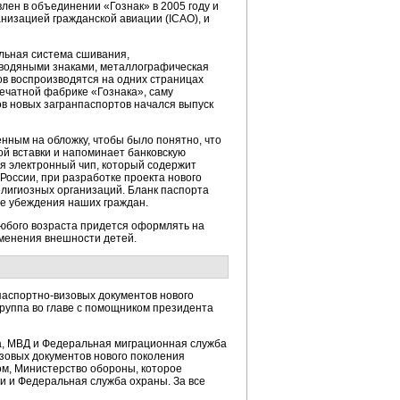
лен в объединении «Гознак» в 2005 году и
низацией гражданской авиации (ICAO), и
льная система сшивания,
 водяными знаками, металлографическая
ов воспроизводятся на одних страницах
ечатной фабрике «Гознака», саму
ов новых загранпаспортов начался выпуск
ным на обложку, чтобы было понятно, что
ой вставки и напоминает банковскую
ся электронный чип, который содержит
России, при разработке проекта нового
лигиозных организаций. Бланк паспорта
ие убеждения наших граждан.
любого возраста придется оформлять на
зменения внешности детей.
паспортно-визовых документов нового
руппа во главе с помощником президента
а, МВД и Федеральная миграционная служба
изовых документов нового поколения
м, Министерство обороны, которое
 и Федеральная служба охраны. За все