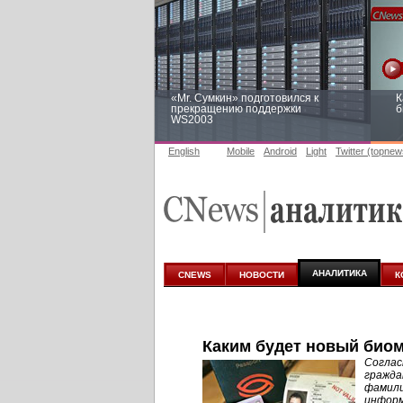
«Mr. Сумкин» подготовился к
К
прекращению поддержки
б
WS2003
English
Mobile
Android
Light
Twitter (topnew
Заоблачная оптимизация: как
Р
Faberlic изменил подход к
п
аналитике
АНАЛИТИКА
CNEWS
НОВОСТИ
К
Каким будет новый био
Соглас
гражда
фамили
информ