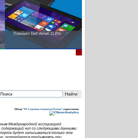
Планшет Dell Venue 11 Pro
Пора выбирать Fujitsu!
Обзор
"ИТ в органах госвласти России"
подготовлен
ным Международной ассоциацией
, содержащий чип со следующими данными:
спорта будет записываться только эта
но, потребуется предъявлять при