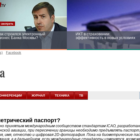
ак строился электронный
ИКТ в страховании:
изнес Банка Москвы?
эффективность в новых условиях
s)
Facebook
ейтинг CNewsInfrastructure 2015:
Информационная безопасность
риглашаем участвовать
бизнеса и госструктур: развитие в
новых условиях
ОНФЕРЕНЦИИ
ЖУРНАЛ
ТЕХНИКА
ТВ
метрический паспорт?
но принятым международным сообществом стандартам ICAO, разработан
нской авиации, при пересечении границы необходимо предъявлять паспорт
я, имя, отчество и цифровая 2D-фотография. Пока на биометрические па
ация, а в дальнейшем, если международные стандарты изменятся, возмож