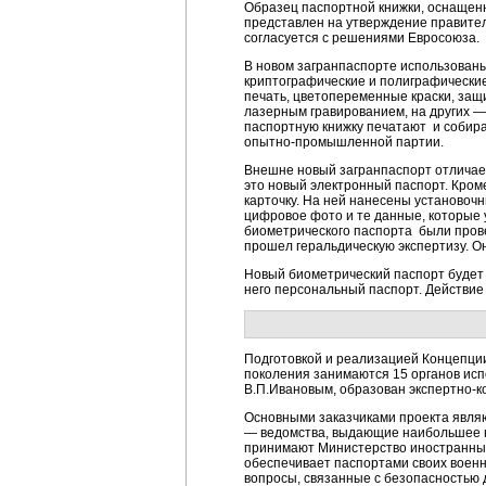
Образец паспортной книжки, оснащенн
представлен на утверждение правител
согласуется с решениями Евросоюза.
В новом загранпаспорте использованы
криптографические и полиграфически
печать, цветопеременные краски, защ
лазерным гравированием, на других —
паспортную книжку печатают и собира
опытно-промышленной партии.
Внешне новый загранпаспорт отличае
это новый электронный паспорт. Кроме
карточку. На ней нанесены установоч
цифровое фото и те данные, которые 
биометрического паспорта были пров
прошел геральдическую экспертизу. О
Новый биометрический паспорт будет 
него персональный паспорт. Действие
Подготовкой и реализацией Концепции
поколения занимаются 15 органов исп
В.П.Ивановым, образован экспертно-к
Основными заказчиками проекта явля
— ведомства, выдающие наибольшее ко
принимают Министерство иностранных
обеспечивает паспортами своих воен
вопросы, связанные с безопасностью 