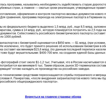
улась программа, назывались необходимость задействовать старую дорогост
убежных стран, а главное — сжатые сроки реализации, утвержденные правит
готовления, оформления и контроля паспортно-визовых документов нового по
л. Для сравнения, программа перехода на электронные паспорта в Германии оц
ы из федерального бюджета выделено 1,5 млрд. руб., еще 8,5 млрд. заложено
ратова, сумма в 14 млрд. руб., которую планируется потратить за 2,5 года 
документов. Себестоимость российского биометрического паспорта составит 
ло 1000 рублей.
нпаспортов с биометрией оценивается в $850 млн. — $1 млрд. (при условии, ч
. Не исключено, что будет принято решение об использовании биометрии в об
а составит как минимум $15,6 млрд. (по данным последней переписи населен
ы тоже будут внушительными: $400-700 млн. на создание единой базы данных 
фотографий стоит около $1-1,2 тыс. Учитывая, что в России насчитывается ок
 потребуется как минимум 6 тыс. Таким образом, рынок 3D-терминалов состав
рмация" готово наладить их производство на российских заводах.
о-техническими средствами переоснащаются службы пограничного и миграци
словам А. Панкратова, «после внедрения загранпаспортов нового типа мы бу
 российского общегражданского паспорта».
Вернуться на главную страницу обзора