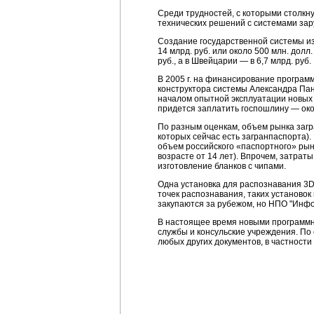
Среди трудностей, с которыми столкн
технических решений с системами зар
Создание государственной системы из
14 млрд. руб. или около 500 млн. дол
руб., а в Швейцарии — в 6,7 млрд. руб.
В 2005 г. на финансирование программ
конструктора системы Александра Панк
началом опытной эксплуатации новых 
придется заплатить госпошлину — око
По разным оценкам, объем рынка загра
которых сейчас есть загранпаспорта)
объем российского «паспортного» рынк
возрасте от 14 лет). Впрочем, затрат
изготовление бланков с чипами.
Одна установка для распознавания 3D-
точек распознавания, таких установок
закупаются за рубежом, но НПО "Инфо
В настоящее время новыми программн
службы и консульские учреждения. По 
любых других документов, в частности