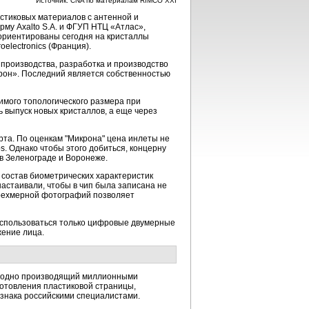
Источник: CNA по материалам RIMСO XXI
стиковых материалов с антенной и
му Axalto S.A. и ФГУП НТЦ «Атлас»,
 ориентированы сегодня на кристаллы
oelectronics (Франция).
производства, разработка и производство
крон». Последний является собственностью
димого топологического размера при
ь выпуск новых кристаллов, а еще через
рта. По оценкам "Микрона" цена инлеты не
s. Однако чтобы этого добиться, концерну
в Зеленограде и Воронеже.
состав биометрических характеристик
астаивали, чтобы в чип была записана не
трехмерной фотографий позволяет
 использоваться только цифровые двумерные
жение лица.
жегодно производящий миллионными
готовления пластиковой страницы,
ознака российскими специалистами.