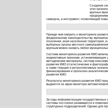
Создание си
этих органи
крупных мун
предпринимат
самоцель, а инструмент, позволяющий повы
Прежде чем говорить о мониторинге развити
федеральному законодательству, муниципал
поселения, иная населенная территория, в
выборные органы местного самоуправления.
крупным можно назвать любое муниципально
Система мониторинга развития КМО включае
индикативные признаки, устанавливающие у
методические материалы, систему классифи
развития КМО (статистические и фактогра
а также текущие и ретроспективные значен
финансирования и прогнозно-аналитически
развития КМО.
Результаты мониторинга развития КМО предс
выдаются на экран монитора автоматизиро
За годы информатизации государственных 
системы постоянно развиваются и помогают 
структурных подразделений. Однако для пр