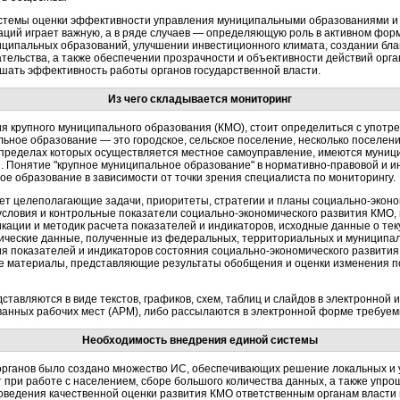
стемы оценки эффективности управления муниципальными образованиями и 
заций играет важную, а в ряде случаев — определяющую роль в активном фо
иципальных образований, улучшении инвестиционного климата, создании бла
ельства, а также обеспечении прозрачности и объективности действий орган
шать эффективность работы органов государственной власти.
Из чего складывается мониторинг
я крупного муниципального образования (КМО), стоит определиться с употре
ьное образование — это городское, сельское поселение, несколько поселен
 пределах которых осуществляется местное самоуправление, имеются муниц
 Понятие "крупное муниципальное образование" в нормативно-правовой и ин
е образование в зависимости от точки зрения специалиста по мониторингу.
т целеполагающие задачи, приоритеты, стратегии и планы социально-эконо
словия и контрольные показатели социально-экономического развития КМО, 
кации и методик расчета показателей и индикаторов, исходные данные о те
фические данные, полученные из федеральных, территориальных и муниципа
ия показателей и индикаторов состояния социально-экономического развития
е материалы, представляющие результаты обобщения и оценки изменения п
тавляются в виде текстов, графиков, схем, таблиц и слайдов в электронной
ванных рабочих мест (АРМ), либо рассылаются в электронной форме требуе
Необходимость внедрения единой системы
органов было создано множество ИС, обеспечивающих решение локальных и 
при работе с населением, сборе большого количества данных, а также упрощ
оведения качественной оценки развития КМО ответственным органам власти 