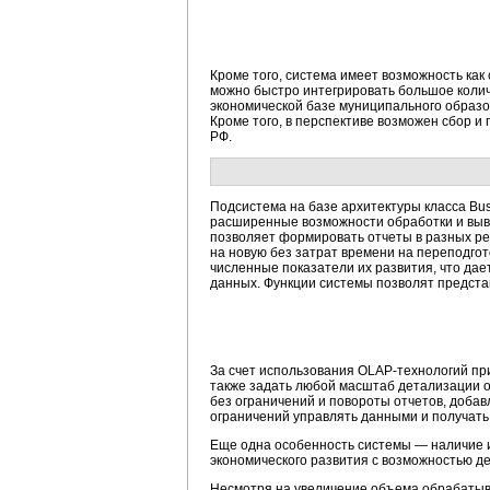
Кроме того, система имеет возможность как
можно быстро интегрировать большое колич
экономической базе муниципального образо
Кроме того, в перспективе возможен сбор 
РФ.
Подсистема на базе архитектуры класса Bus
расширенные возможности обработки и выво
позволяет формировать отчеты в разных реж
на новую без затрат времени на переподгото
численные показатели их развития, что да
данных. Функции системы позволят предста
За счет использования OLAP-технологий при
также задать любой масштаб детализации оц
без ограничений и повороты отчетов, добав
ограничений управлять данными и получат
Еще одна особенность системы — наличие 
экономического развития с возможностью де
Несмотря на увеличение объема обрабатыв