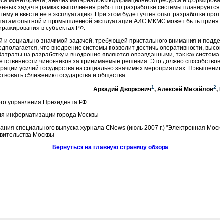
са мониторинга, анализ материалов информационного ресурса и формирован
енных задач в рамках выполнения работ по разработке системы планируется
тему и ввести ее в эксплуатацию. При этом будет учтен опыт разработки пр
ультатам опытной и промышленной эксплуатации АИС МКМО может быть приня
иражирования в субъектах РФ.
й и социально значимой задачей, требующей пристального внимания и подд
дполагается, что внедрение системы позволит достичь оперативности, высок
атраты на разработку и внедрение являются оправданными, так как система
ветственности чиновников за принимаемые решения. Это должно способство
трации усилий государства на социально значимых мероприятиях. Повышени
ствовать сближению государства и общества.
1
2
Аркадий Дворкович
, Алексей Михайлов
,
ого управления Президента РФ
ия информатизации города Москвы
ния специального выпуска журнала CNews (июль 2007 г.) "Электронная Моск
вительства Москвы.
Вернуться на главную страницу обзора