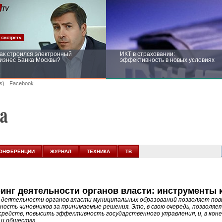
ак строился электронный
ИКТ в страховании:
изнес Банка Москвы?
эффективность в новых условиях
s)
Facebook
ейтинг CNewsInfrastructure 2015:
Информационная безопасность
риглашаем участвовать
бизнеса и госструктур: развитие в
новых условиях
ОНФЕРЕНЦИИ
ЖУРНАЛ
ТЕХНИКА
ТВ
инг деятельности органов власти: инструменты 
деятельности органов власти муниципальных образований позволяет пов
ость чиновников за принимаемые решения. Это, в свою очередь, позволяе
редств, повысить эффективность государственного управления, и, в кон
 и общества.