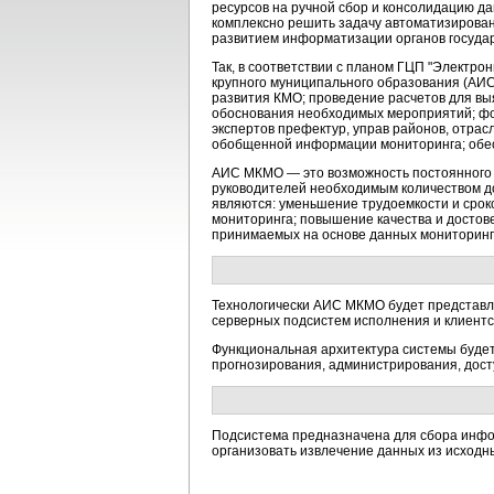
ресурсов на ручной сбор и консолидацию да
комплексно решить задачу автоматизирова
развитием информатизации органов государ
Так, в соответствии с планом ГЦП "Электр
крупного муниципального образования (А
развития КМО; проведение расчетов для вы
обоснования необходимых мероприятий; фо
экспертов префектур, управ районов, отрас
обобщенной информации мониторинга; обе
АИС МКМО — это возможность постоянного а
руководителей необходимым количеством д
являются: уменьшение трудоемкости и срок
мониторинга; повышение качества и достов
принимаемых на основе данных мониторинг
Технологически АИС МКМО будет представля
серверных подсистем исполнения и клиент
Функциональная архитектура системы будет
прогнозирования, администрирования, дост
Подсистема предназначена для сбора инфо
организовать извлечение данных из исходн