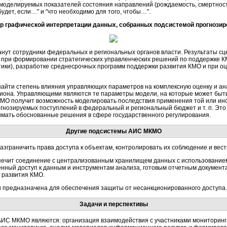
 моделируемых показателей состояния направлений (рождаемость, смертност
будет, если…" и "что необходимо для того, чтобы…".
р графической интерпретации данных, собранных подсистемой прогнозир
ут сотрудники федеральных и региональных органов власти. Результаты сц
же при формировании стратегических управленческих решений по поддержке
тики), разработке среднесрочных программ поддержки развития КМО и при о
айти степень влияния управляющих параметров на комплексную оценку и ан
гиона. Управляющими являются те параметры модели, на которые может быть
КМО получит возможность моделировать последствия применения той или ин
огнозируемых поступлений в федеральный и региональный бюджет и т. п. Это
имать обоснованные решения в сфере государственного регулирования.
Другие подсистемы АИС МКМО
зграничить права доступа к объектам, контролировать их соблюдение и вест
печит соединение с централизованным хранилищем данных с использованием
нный доступ к данным и инструментам анализа, готовым отчетным документа
 развития КМО.
предназначена для обеспечения защиты от несанкционированного доступа.
Задачи и перспективы
ИС МКМО являются: организация взаимодействия с участниками мониторинг