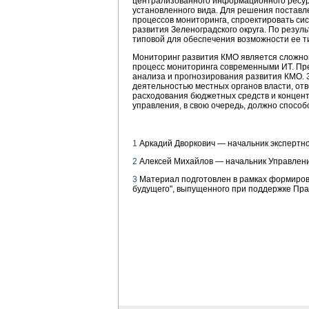
централизованного информационного ресур
установленного вида. Для решения поставл
процессов мониторинга, спроектировать сис
развития Зеленоградского округа. По рез
типовой для обеспечения возможности ее т
Мониторинг развития КМО является сложно
процесс мониторинга современными ИТ. Пре
анализа и прогнозирования развития КМО. З
деятельностью местных органов власти, от
расходования бюджетных средств и концен
управления, в свою очередь, должно способ
1
Аркадий Дворкович — начальник экспертн
2
Алексей Михайлов — начальник Управлен
3
Материал подготовлен в рамках формирова
будущего", выпущенного при поддержке Пра