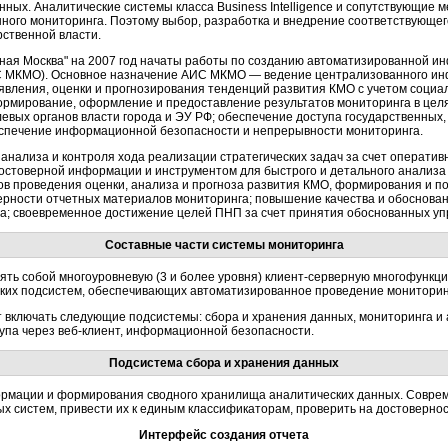
нных. Аналитические системы класса Business Intelligence и сопутствующие
нного мониторинга. Поэтому выбор, разработка и внедрение соответствующ
ственной власти.
онная Москва" на 2007 год начаты работы по созданию автоматизированной 
ИС МКМО). Основное назначение АИС МКМО — ведение централизованного ин
явления, оценки и прогнозирования тенденций развития КМО с учетом социа
рмирование, оформление и предоставление результатов мониторинга в це
левых органов власти города и ЭУ РФ; обеспечение доступа государственных,
спечение информационной безопасности и непрерывности мониторинга.
нализа и контроля хода реализации стратегических задач за счет оператив
остоверной информации и инструментом для быстрого и детального анализ
ов проведения оценки, анализа и прогноза развития КМО, формирования и п
ерности отчетных материалов мониторинга; повышение качества и обоснова
а; своевременное достижение целей ПНП за счет принятия обоснованных уп
Составные части системы мониторинга
ть собой многоуровневую (3 и более уровня) клиент-серверную многофункци
ских подсистем, обеспечивающих автоматизированное проведение мониторин
 включать следующие подсистемы: сбора и хранения данных, мониторинга и 
упа через веб-клиент, информационной безопасности.
Подсистема сбора и хранения данных
рмации и формирования сводного хранилища аналитических данных. Соврем
ых систем, привести их к единым классификаторам, проверить на достоверно
Интерфейс создания отчета