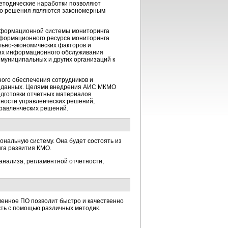
 методические наработки позволяют
его решения являются закономерным
информационной системы мониторинга
формационного ресурса мониторинга
льно-экономических факторов и
лях информационного обслуживания
 муниципальных и других организаций к
ного обеспечения сотрудников и
а данных. Целями внедрения АИС МКМО
одготовки отчетных материалов
нности управленческих решений,
равленческих решений.
ональную систему. Она будет состоять из
га развития КМО.
анализа, регламентной отчетности,
енное ПО позволит быстро и качественно
сть с помощью различных методик.