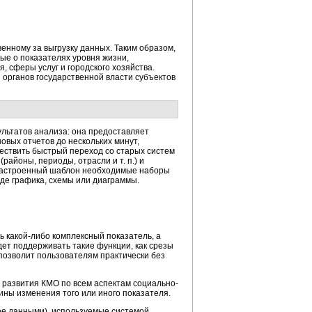
енному за выгрузку данных. Таким образом,
е о показателях уровня жизни,
 сферы услуг и городского хозяйства.
органов государственной власти субъектов
ультатов анализа: она предоставляет
вых отчетов до нескольких минут,
ществить быстрый переход со старых систем
районы, периоды, отрасли и т. п.) и
е настроенный шаблон необходимые наборы
де графика, схемы или диаграммы.
ь какой-либо комплексный показатель, а
дет поддерживать такие функции, как срезы
 позволит пользователям практически без
развития КМО по всем аспектам социально-
ины изменения того или иного показателя.
ее данными), используемые системой