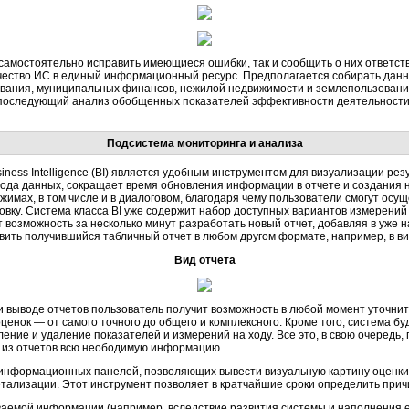
 самостоятельно исправить имеющиеся ошибки, так и сообщить о них ответств
ество ИС в единый информационный ресурс. Предполагается собирать данны
вания, муниципальных финансов, нежилой недвижимости и землепользования,
и последующий анализ обобщенных показателей эффективности деятельности 
Подсистема мониторинга и анализа
iness Intelligence (BI) является удобным инструментом для визуализации рез
да данных, сокращает время обновления информации в отчете и создания но
имах, в том числе и в диалоговом, благодаря чему пользователи смогут осу
вку. Система класса BI уже содержит набор доступных вариантов измерений (
ет возможность за несколько минут разработать новый отчет, добавляя в уж
вить получившийся табличный отчет в любом другом формате, например, в ви
Вид отчета
 выводе отчетов пользователь получит возможность в любой момент уточнит
енок — от самого точного до общего и комплексного. Кроме того, система бу
ление и удаление показателей и измерений на ходу. Все это, в свою очередь,
ь из отчетов всю неободимую информацию.
информационных панелей, позволяющих вывести визуальную картину оценки 
тализации. Этот инструмент позволяет в кратчайшие сроки определить прич
аемой информации (например, вследствие развития системы и наполнения 