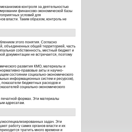
механизмов контроля за деятельностью
рмировании финансово-экономической базы
гоприятных условий для
ов власти. Таким образом, контроль не
блением этого понятия. Согласно
ий, объединенных общей территорией, часть
ипальная собственность, местный бюджет и
ой документации не встречается, поэтому
мического развития КМО, материалы и
нормативно-правовые акты и научно-
кущем состоянии социально-экономического
льных информационных систем и ресурсов),
, показатели бюджетных расходов и
оказателей социально-экономического
 и печатной формах. Эти материалы
мым адресатам.
узкоспециализированных задач. Эти
ают работу самих органов власти и их
приходится тратить много времени и