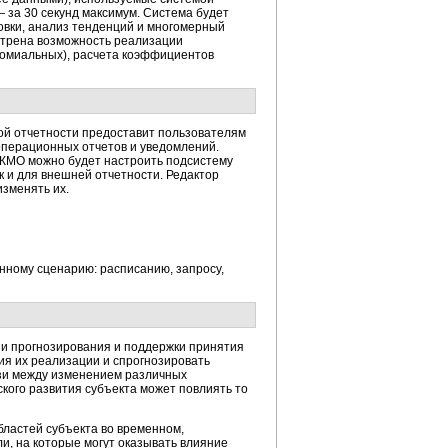
 за 30 секунд максимум. Система будет
овки, анализ тенденций и многомерный
мотрена возможность реализации
номиальных), расчета коэффициентов
ной отчетности предоставит пользователям
операционных отчетов и уведомлений.
 КМО можно будет настроить подсистему
к и для внешней отчетности. Редактор
зменять их.
нному сценарию: расписанию, запросу,
и прогнозирования и поддержки принятия
ия их реализации и спрогнозировать
язи между изменением различных
ского развития субъекта может повлиять то
бластей субъекта во временном,
и, на которые могут оказывать влияние