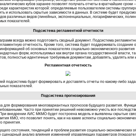
налитических кубов заранее позволят получать отчеты в кратчайшие сроки —
реди характеристик которой: определяемые пользователем системы группир
ить и использовать скрытые зависимости в данных. В системе будет предус
дов различных видов (линейных, экспоненциальных, логарифмических, поли
мых показателей.
Подсистема регламентной отчетности
иаграмм всегда можно подготовить сводный документ. Подсистема регламент
гламентную отчетность. Кроме того, система будет поддерживать создание 
 информацией об основных показателях социально-экономического развития
дартных форм, используемых как внутри органа государственной власти, та
тов, полностью идентичные требуемым документам, добавлять, удалять или и
Регламентная отчетность
лей подсистема будет формировать и доставлять отчеты по какому-либо зада
ьных показателей.
Подсистема прогнозирования
а для формирования многовариантных прогнозов будущего развития. Функци
ебованными. Часто при принятии решений невозможно учесть все последств
й. При внедрении АИС МКМО будет построена модель и выявлены скрытые св
ития КМО, что позволит понять, как и на какие аспекты социально-экономиче
го принятия.
ущего состояния, тенденций и проблем развития социально-экономических о
же сценарный анализ влияния изменений управляющих параметров (показател