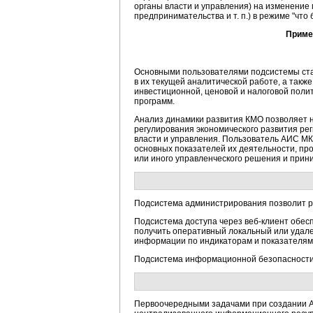
органы власти и управления) на изменение
предпринимательства и т. п.) в режиме "что 
Приме
Основными пользователями подсистемы стан
в их текущей аналитической работе, а так
инвестиционной, ценовой и налоговой поли
программ.
Анализ динамики развития КМО позволяет н
регулирования экономического развития ре
власти и управления. Пользователь АИС М
основных показателей их деятельности, пр
или иного управленческого решения и прин
Подсистема администрирования позволит ра
Подсистема доступа через веб-клиент обес
получить оперативный локальный или удале
информации по индикаторам и показателям
Подсистема информационной безопасности 
Первоочередными задачами при создании А