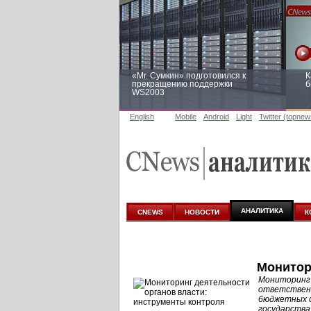
«Mr. Сумкин» подготовился к
К
прекращению поддержки
б
WS2003
English
Mobile
Android
Light
Twitter (topnew
Заоблачная оптимизация: как
Р
Faberlic изменил подход к
п
аналитике
АНАЛИТИКА
CNEWS
НОВОСТИ
К
Монитор
Мониторинг 
ответственн
бюджетных с
государства