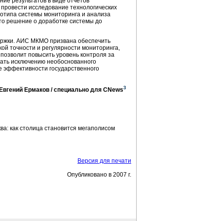
ие результатов в виде отчетов
 провести исследование технологических
ототипа системы мониторинга и анализа
то решение о доработке системы до
ержки. АИС МКМО призвана обеспечить
ой точности и регулярности мониторинга,
 позволит повысить уровень контроля за
вать исключению необоснованного
е эффективности государственного
3
 Евгений Ермаков / специально для CNews
ва: как столица становится мегаполисом
Версия для печати
Опубликовано в 2007 г.