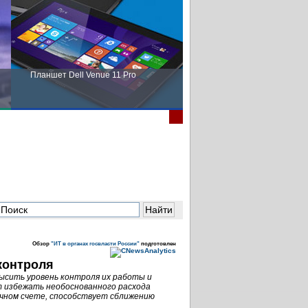
Планшет Dell Venue 11 Pro
Пора выбирать Fujitsu!
Обзор
"ИТ в органах госвласти России"
подготовлен
контроля
ысить уровень контроля их работы и
т избежать необоснованного расхода
ечном счете, способствует сближению