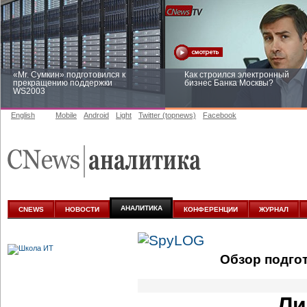
«Mr. Сумкин» подготовился к
Как строился электронный
прекращению поддержки
бизнес Банка Москвы?
WS2003
English
Mobile
Android
Light
Twitter (topnews)
Facebook
Заоблачная оптимизация: как
Рейтинг CNewsInfrastructure 20
Faberlic изменил подход к
приглашаем участвовать
аналитике
АНАЛИТИКА
CNEWS
НОВОСТИ
КОНФЕРЕНЦИИ
ЖУРНАЛ
Обзор подго
Ли