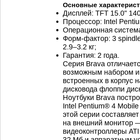
Основные характерист
Дисплей: TFT 15.0" 14
Процессор: Intel Penti
Операционная система
Форм-фактор: 3 spindl
2.
9–3
.2 кг;
Гарантия: 2 года.
Серия Brava отличает
возможным набором и
встроенных в корпус н
дисковода флоппи диск
Ноутбуки Brava постро
Intel Pentium® 4 Mobil
этой серии составляе
на внешний монитор 
видеоконтроллеры ATI
32 Mб и аппаратным у