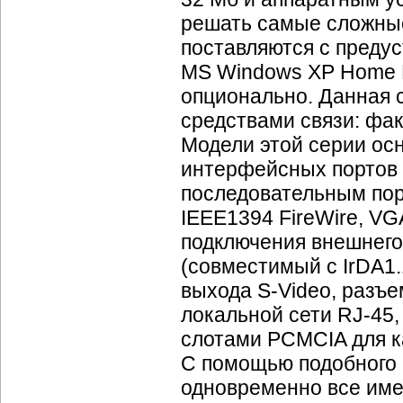
решать самые сложные
поставляются с преду
MS Windows XP Home Ed
опционально. Данная 
средствами связи: фак
Модели этой серии о
интерфейсных портов 
последовательным пор
IEEE1394 FireWire, V
подключения внешнег
(совместимый с IrDA1.
выхода S-Video, разъ
локальной сети RJ-45
слотами PCMCIA для ка
С помощью подобного 
одновременно все им