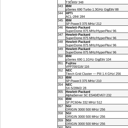
T3E900/ 348
343
IBM
pSeries 690 Turbo 1.3GHz GigEth/ 88
344
HPTi
ACL-284/ 284
345
IBM
SP Power3 375 MHz/ 212
346
Hewlett-Packard
SuperDome 875 MHz/HyperPlex/ 96
347
Hewlett-Packard
SuperDome 875 MHz/HyperPlex/ 96
348
Hewlett-Packard
SuperDome 875 MHz/HyperPlex/ 96
349
Hewlett-Packard
SuperDome 875 MHz/HyperPlex/ 96
350
IBM
pSeries 690 1.1GHz GigEth/ 104
351
Fujitsu
VPP700/116/ 116
352
NEC
Titech Grid Cluster — PIII 1.4 GHz/ 256
353
IBM
SP Power3 375 MHz/ 210
354
NEC
SX-5/28M2/ 28
355
Hewlett-Packard
AlphaServer SC ES40/EV67/ 232
356
IBM
SP PC604e 332 MHz/ 512
357
SGI
ORIGIN 3000 500 MHz/ 256
358
SGI
ORIGIN 3000 500 MHz/ 256
359
SGI
ORIGIN 3000 500 MHz/ 256
360
SGI