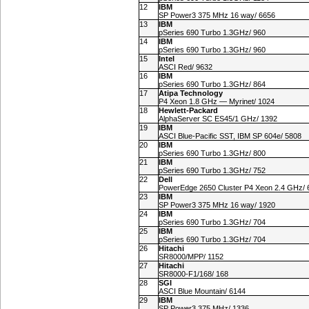
12
IBM
SP Power3 375 MHz 16 way/ 6656
13
IBM
pSeries 690 Turbo 1.3GHz/ 960
14
IBM
pSeries 690 Turbo 1.3GHz/ 960
15
Intel
ASCI Red/ 9632
16
IBM
pSeries 690 Turbo 1.3GHz/ 864
17
Atipa Technology
P4 Xeon 1.8 GHz — Myrinet/ 1024
18
Hewlett-Packard
AlphaServer SC ES45/1 GHz/ 1392
19
IBM
ASCI Blue-Pacific SST, IBM SP 604e/ 5808
20
IBM
pSeries 690 Turbo 1.3GHz/ 800
21
IBM
pSeries 690 Turbo 1.3GHz/ 752
22
Dell
PowerEdge 2650 Cluster P4 Xeon 2.4 GHz/ 
23
IBM
SP Power3 375 MHz 16 way/ 1920
24
IBM
pSeries 690 Turbo 1.3GHz/ 704
25
IBM
pSeries 690 Turbo 1.3GHz/ 704
26
Hitachi
SR8000/MPP/ 1152
27
Hitachi
SR
8000-F1
/168/ 168
28
SGI
ASCI Blue Mountain/ 6144
29
IBM
SP Power3 375 MHz/ 1336