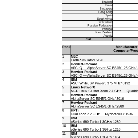
Thailand
Brazil
Singapore
Hong Kong
Spain
South Africa
Switzerland
Russian Federation
Portugal
New Zealand
Austria
Total
Rank
Manufacturer
Computer/Proc
1
NEC
Earth-Simulator/ 5120
2
Hewlett-Packard
ASCI Q — AlphaServer SC ES45/1.25 GHz/ 
3
Hewlett-Packard
ASCI Q — AlphaServer SC ES45/1.25 GHz/ 
4
IBM
ASCI White, SP Power3 375 MHz/ 8192
5
Linux NetworX
MCR Linux Cluster Xeon 2.4 GHz — Quadric
6
Hewlett-Packard
AlphaServer SC ES45/1 GHz/ 3016
7
Hewlett-Packard
AlphaServer SC ES45/1 GHz/ 2560
8
HPTi
Dual Xeon 2.2 GHz — Myrinet2000/ 1536
9
IBM
pSeries 690 Turbo 1.3GHz/ 1280
10
IBM
pSeries 690 Turbo 1.3GHz/ 1216
11
IBM
pSeries 690 Turbo 1.3GHz/ 1184