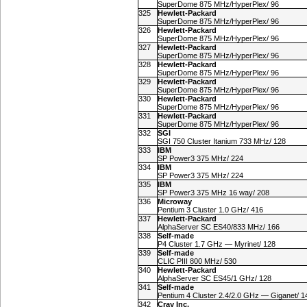
SuperDome 875 MHz/HyperPlex/ 96
325
Hewlett-Packard
SuperDome 875 MHz/HyperPlex/ 96
326
Hewlett-Packard
SuperDome 875 MHz/HyperPlex/ 96
327
Hewlett-Packard
SuperDome 875 MHz/HyperPlex/ 96
328
Hewlett-Packard
SuperDome 875 MHz/HyperPlex/ 96
329
Hewlett-Packard
SuperDome 875 MHz/HyperPlex/ 96
330
Hewlett-Packard
SuperDome 875 MHz/HyperPlex/ 96
331
Hewlett-Packard
SuperDome 875 MHz/HyperPlex/ 96
332
SGI
SGI 750 Cluster Itanium 733 MHz/ 128
333
IBM
SP Power3 375 MHz/ 224
334
IBM
SP Power3 375 MHz/ 224
335
IBM
SP Power3 375 MHz 16 way/ 208
336
Microway
Pentium 3 Cluster 1.0 GHz/ 416
337
Hewlett-Packard
AlphaServer SC ES40/833 MHz/ 166
338
Self-made
P4 Cluster 1.7 GHz — Myrinet/ 128
339
Self-made
CLIC PIII 800 MHz/ 530
340
Hewlett-Packard
AlphaServer SC ES45/1 GHz/ 128
341
Self-made
Pentium 4 Cluster 2.4/2.0 GHz — Giganet/ 1
342
Cray Inc.