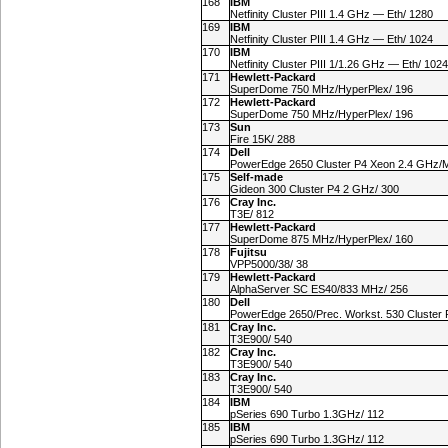
168
IBM
Netfinity Cluster PIII 1.4 GHz — Eth/ 1280
169
IBM
Netfinity Cluster PIII 1.4 GHz — Eth/ 1024
170
IBM
Netfinity Cluster PIII 1/1.26 GHz — Eth/ 1024
171
Hewlett-Packard
SuperDome 750 MHz/HyperPlex/ 196
172
Hewlett-Packard
SuperDome 750 MHz/HyperPlex/ 196
173
Sun
Fire 15K/ 288
174
Dell
PowerEdge 2650 Cluster P4 Xeon 2.4 GHz/M
175
Self-made
Gideon 300 Cluster P4 2 GHz/ 300
176
Cray Inc.
T3E/ 812
177
Hewlett-Packard
SuperDome 875 MHz/HyperPlex/ 160
178
Fujitsu
VPP5000/38/ 38
179
Hewlett-Packard
AlphaServer SC ES40/833 MHz/ 256
180
Dell
PowerEdge 2650/Prec. Workst. 530 Cluster 
181
Cray Inc.
T3E900/ 540
182
Cray Inc.
T3E900/ 540
183
Cray Inc.
T3E900/ 540
184
IBM
pSeries 690 Turbo 1.3GHz/ 112
185
IBM
pSeries 690 Turbo 1.3GHz/ 112