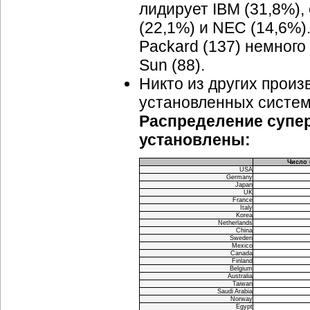
лидирует IBM (31,8%), 
(22,1%) и NEC (14,6%)
Packard (137) немного
Sun (88).
Никто из других произ
установленных систем
Распределение супер
установлены:
Число
USA
Germany
Japan
UK
France
Italy
Korea
Netherlands
China
Sweden
Mexico
Canada
Finland
Belgium
Australia
Taiwan
Saudi Arabia
Norway
Egypt