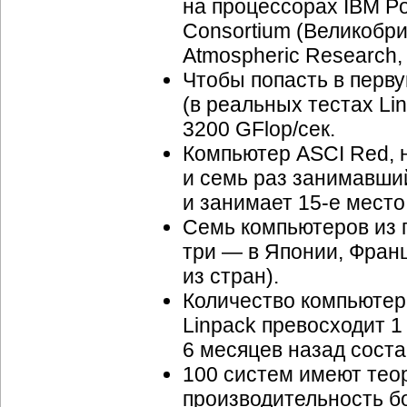
на процессорах IBM P
Consortium (Великобрит
Atmospheric Research
Чтобы попасть в перв
(в реальных тестах Li
3200 GFlop/сек.
Компьютер ASCI Red, н
и семь раз занимавший
и занимает
15-е
место
Семь компьютеров из 
три — в Японии, Фран
из стран).
Количество компьютер
Linpack превосходит 1 T
6 месяцев назад соста
100 систем имеют тео
производительность бо