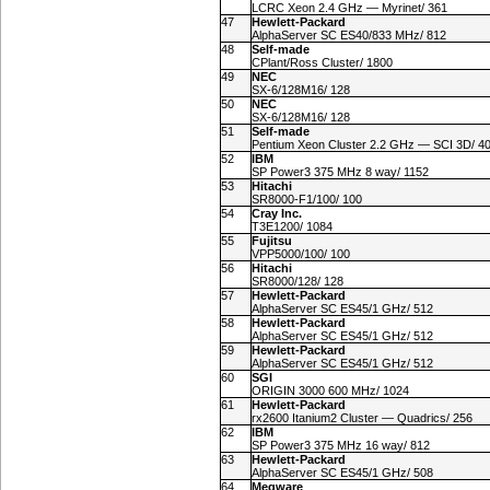
LCRC Xeon 2.4 GHz — Myrinet/ 361
47
Hewlett-Packard
AlphaServer SC ES40/833 MHz/ 812
48
Self-made
CPlant/Ross Cluster/ 1800
49
NEC
SX-6/128M16/ 128
50
NEC
SX-6/128M16/ 128
51
Self-made
Pentium Xeon Cluster 2.2 GHz — SCI 3D/ 4
52
IBM
SP Power3 375 MHz 8 way/ 1152
53
Hitachi
SR
8000-F1
/100/ 100
54
Cray Inc.
T3E1200/ 1084
55
Fujitsu
VPP5000/100/ 100
56
Hitachi
SR8000/128/ 128
57
Hewlett-Packard
AlphaServer SC ES45/1 GHz/ 512
58
Hewlett-Packard
AlphaServer SC ES45/1 GHz/ 512
59
Hewlett-Packard
AlphaServer SC ES45/1 GHz/ 512
60
SGI
ORIGIN 3000 600 MHz/ 1024
61
Hewlett-Packard
rx2600 Itanium2 Cluster — Quadrics/ 256
62
IBM
SP Power3 375 MHz 16 way/ 812
63
Hewlett-Packard
AlphaServer SC ES45/1 GHz/ 508
64
Megware