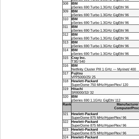
308
IBM
pSeries 690 Turbo 1.3GHz GigEth/ 96
309
IBM
pSeries 690 Turbo 1.3GHz GigEth/ 96
310
IBM
pSeries 690 Turbo 1.3GHz GigEth/ 96
311
IBM
pSeries 690 Turbo 1.3GHz GigEth/ 96
312
IBM
pSeries 690 Turbo 1.3GHz GigEth/ 96
313
IBM
pSeries 690 Turbo 1.3GHz GigEth/ 96
314
IBM
pSeries 690 Turbo 1.3GHz GigEth/ 96
315
Cray Inc.
T3E/ 540
316
IBM
Netfinity Cluster PIII 1 GHz — Myrinet/ 400
317
Fujitsu
VPP5000/25/ 25
318
Hewlett-Packard
SuperDome 750 MHz/HyperPlex/ 120
319
Hitachi
SR8000/32/ 32
320
IBM
pSeries 690 1.1GHz GigEth/ 112
Rank
Manufacturer
Computer/Proc
321
Hewlett-Packard
SuperDome 875 MHz/HyperPlex/ 96
322
Hewlett-Packard
SuperDome 875 MHz/HyperPlex/ 96
323
Hewlett-Packard
SuperDome 875 MHz/HyperPlex/ 96
324
Hewlett-Packard