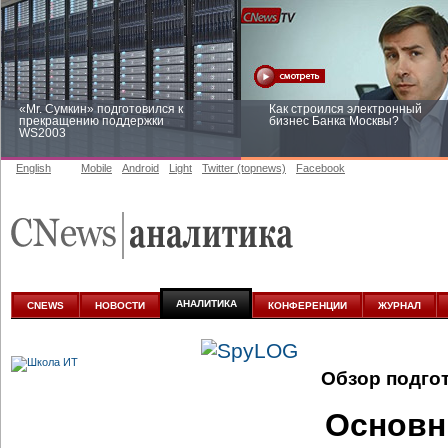
«Mr. Сумкин» подготовился к
Как строился электронный
прекращению поддержки
бизнес Банка Москвы?
WS2003
English
Mobile
Android
Light
Twitter (topnews)
Facebook
Заоблачная оптимизация: как
Рейтинг CNewsInfrastructure 20
Faberlic изменил подход к
приглашаем участвовать
аналитике
АНАЛИТИКА
CNEWS
НОВОСТИ
КОНФЕРЕНЦИИ
ЖУРНАЛ
Обзор подго
Основн