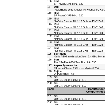
186
IBM
SP Power3 375 MHz/ 322
187
Dell
PowerEdge 2650 Cluster P4 Xeon 2.4 GHz/ 
188
IBM
SP Power3 375 MHz/ 320
189
IBM
Netfinity Cluster PIII 1.13 GHz — Eth/ 2048
190
IBM
Netfinity Cluster PIII 1.13 GHz — Eth/ 1040
191
IBM
Netfinity Cluster PIII 1.13 GHz — Eth/ 1024
192
IBM
Netfinity Cluster PIII 1.13 GHz — Eth/ 1024
193
IBM
Netfinity Cluster PIII 1.13 GHz — Eth/ 1024
194
IBM
Netfinity Cluster PIII 1.13 GHz — Eth/ 1024
195
Self-made
Xenia / IBM Intellistation Xeon 2.4 GHz Myrin
196
Sun
Fire 15k/Fire 6800/Sun Fire Link/ 336
197
Aspen Systems Inc
P4 Xeon Cluster 2 GHz — Myrinet/ 264
198
Fujitsu
VPP700/160E/ 160
199
SGI
ORIGIN 3000 400 MHz/ 512
200
SGI
ORIGIN 3000 400 MHz/ 512
Rank
Manufacturer
Computer/Proc
201
SGI
ORIGIN 3000 400 MHz/ 512
202
SGI
ORIGIN 3000 400 MHz/ 512