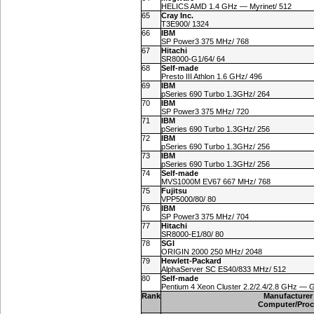
HELICS AMD 1.4 GHz — Myrinet/ 512
65
Cray Inc.
T3E900/ 1324
66
IBM
SP Power3 375 MHz/ 768
67
Hitachi
SR
8000-G1
/64/ 64
68
Self-made
Presto III Athlon 1.6 GHz/ 496
69
IBM
pSeries 690 Turbo 1.3GHz/ 264
70
IBM
SP Power3 375 MHz/ 720
71
IBM
pSeries 690 Turbo 1.3GHz/ 256
72
IBM
pSeries 690 Turbo 1.3GHz/ 256
73
IBM
pSeries 690 Turbo 1.3GHz/ 256
74
Self-made
MVS1000M EV67 667 MHz/ 768
75
Fujitsu
VPP5000/80/ 80
76
IBM
SP Power3 375 MHz/ 704
77
Hitachi
SR
8000-E1
/80/ 80
78
SGI
ORIGIN 2000 250 MHz/ 2048
79
Hewlett-Packard
AlphaServer SC ES40/833 MHz/ 512
80
Self-made
Pentium 4 Xeon Cluster 2.2/2.4/2.8 GHz —
Rank
Manufacturer
Computer/Proc