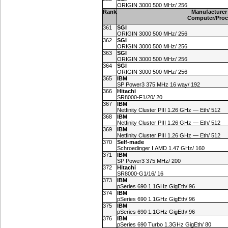
ORIGIN 3000 500 MHz/ 256
Rank
Manufacturer
Computer/Proc
361
SGI
ORIGIN 3000 500 MHz/ 256
362
SGI
ORIGIN 3000 500 MHz/ 256
363
SGI
ORIGIN 3000 500 MHz/ 256
364
SGI
ORIGIN 3000 500 MHz/ 256
365
IBM
SP Power3 375 MHz 16 way/ 192
366
Hitachi
SR
8000-F1
/20/ 20
367
IBM
Netfinity Cluster PIII 1.26 GHz — Eth/ 512
368
IBM
Netfinity Cluster PIII 1.26 GHz — Eth/ 512
369
IBM
Netfinity Cluster PIII 1.26 GHz — Eth/ 512
370
Self-made
Schroedinger I AMD 1.47 GHz/ 160
371
IBM
SP Power3 375 MHz/ 200
372
Hitachi
SR
8000-G1
/16/ 16
373
IBM
pSeries 690 1.1GHz GigEth/ 96
374
IBM
pSeries 690 1.1GHz GigEth/ 96
375
IBM
pSeries 690 1.1GHz GigEth/ 96
376
IBM
pSeries 690 Turbo 1.3GHz GigEth/ 80