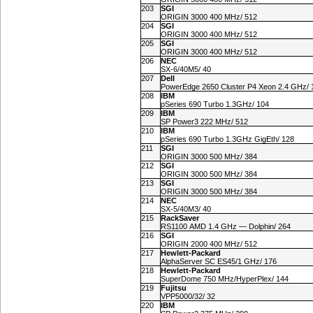
203
SGI
ORIGIN 3000 400 MHz/ 512
204
SGI
ORIGIN 3000 400 MHz/ 512
205
SGI
ORIGIN 3000 400 MHz/ 512
206
NEC
SX-6/40M5/ 40
207
Dell
PowerEdge 2650 Cluster P4 Xeon 2.4 GHz/ 
208
IBM
pSeries 690 Turbo 1.3GHz/ 104
209
IBM
SP Power3 222 MHz/ 512
210
IBM
pSeries 690 Turbo 1.3GHz GigEth/ 128
211
SGI
ORIGIN 3000 500 MHz/ 384
212
SGI
ORIGIN 3000 500 MHz/ 384
213
SGI
ORIGIN 3000 500 MHz/ 384
214
NEC
SX-5/40M3/ 40
215
RackSaver
RS1100 AMD 1.4 GHz — Dolphin/ 264
216
SGI
ORIGIN 2000 400 MHz/ 512
217
Hewlett-Packard
AlphaServer SC ES45/1 GHz/ 176
218
Hewlett-Packard
SuperDome 750 MHz/HyperPlex/ 144
219
Fujitsu
VPP5000/32/ 32
220
IBM