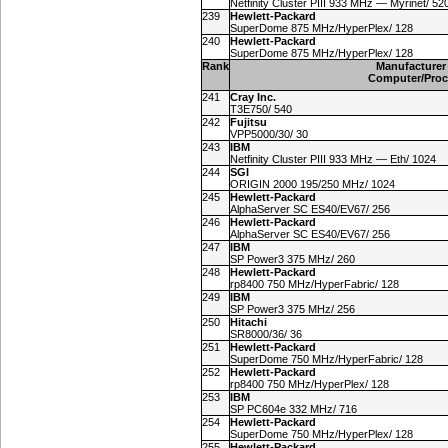
Netfinity Cluster PIII 933 MHz — Myrinet/ 52
239
Hewlett-Packard
SuperDome 875 MHz/HyperPlex/ 128
240
Hewlett-Packard
SuperDome 875 MHz/HyperPlex/ 128
Rank
Manufacturer
Computer/Proc
241
Cray Inc.
T3E750/ 540
242
Fujitsu
VPP5000/30/ 30
243
IBM
Netfinity Cluster PIII 933 MHz — Eth/ 1024
244
SGI
ORIGIN 2000 195/250 MHz/ 1024
245
Hewlett-Packard
AlphaServer SC ES40/EV67/ 256
246
Hewlett-Packard
AlphaServer SC ES40/EV67/ 256
247
IBM
SP Power3 375 MHz/ 260
248
Hewlett-Packard
rp8400 750 MHz/HyperFabric/ 128
249
IBM
SP Power3 375 MHz/ 256
250
Hitachi
SR8000/36/ 36
251
Hewlett-Packard
SuperDome 750 MHz/HyperFabric/ 128
252
Hewlett-Packard
rp8400 750 MHz/HyperPlex/ 128
253
IBM
SP PC604e 332 MHz/ 716
254
Hewlett-Packard
SuperDome 750 MHz/HyperPlex/ 128
255
Hewlett-Packard