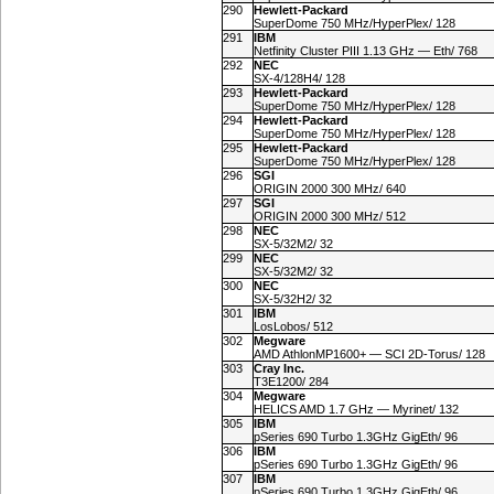
290
Hewlett-Packard
SuperDome 750 MHz/HyperPlex/ 128
291
IBM
Netfinity Cluster PIII 1.13 GHz — Eth/ 768
292
NEC
SX-4/128H4/ 128
293
Hewlett-Packard
SuperDome 750 MHz/HyperPlex/ 128
294
Hewlett-Packard
SuperDome 750 MHz/HyperPlex/ 128
295
Hewlett-Packard
SuperDome 750 MHz/HyperPlex/ 128
296
SGI
ORIGIN 2000 300 MHz/ 640
297
SGI
ORIGIN 2000 300 MHz/ 512
298
NEC
SX-5/32M2/ 32
299
NEC
SX-5/32M2/ 32
300
NEC
SX-5/32H2/ 32
301
IBM
LosLobos/ 512
302
Megware
AMD AthlonMP1600+ — SCI 2D-Torus/ 128
303
Cray Inc.
T3E1200/ 284
304
Megware
HELICS AMD 1.7 GHz — Myrinet/ 132
305
IBM
pSeries 690 Turbo 1.3GHz GigEth/ 96
306
IBM
pSeries 690 Turbo 1.3GHz GigEth/ 96
307
IBM
pSeries 690 Turbo 1.3GHz GigEth/ 96