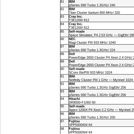
81
IBM
pSeries 690 Turbo 1.3GHz/ 240
82
IBM
Titan Cluster Itanium 800 MHz/ 320
83
Cray Inc.
T3E1200/ 812
84
Cray Inc.
T3E1200/ 812
85
Self-made
Space Simulator, P4 2.53 GHz — GigEth/ 28
86
NEC
Magi Cluster PIII 933 MHz/ 1040
87
IBM
pSeries 690 Turbo 1.3GHz/ 224
88
Dell
PowerEdge 2650 Cluster P4 Xeon 2.4 GHz/ 
89
Dell
PowerEdge 2650 Cluster P4 Xeon 2.4 GHz/ 
90
Self-made
SCore IIIe/PIII 933 MHz/ 1024
91
IBM
Netfinity Cluster PIII 1 GHz — Myrinet/ 1024
92
IBM
pSeries 690 Turbo 1.3GHz GigEth/ 256
93
IBM
pSeries 690 Turbo 1.3GHz GigEth/ 256
94
Hitachi
SR
8000-F1
/60/ 60
95
Self-made
Appro 1200X P4 Xeon 2.2 GHz — Myrinet/ 2
96
IBM
pSeries 690 Turbo 1.3GHz/ 200
97
Fujitsu
VPP5000/64/ 64
98
Fujitsu
VPP5000/64/ 64