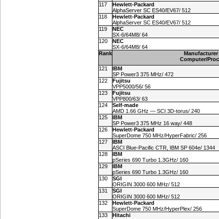
117
Hewlett-Packard
AlphaServer SC ES40/EV67/ 512
118
Hewlett-Packard
AlphaServer SC ES40/EV67/ 512
119
NEC
SX-6/64M8/ 64
120
NEC
SX-6/64M8/ 64
Rank
Manufacturer
Computer/Proc
121
IBM
SP Power3 375 MHz/ 472
122
Fujitsu
VPP5000/56/ 56
123
Fujitsu
VPP800/63/ 63
124
Self-made
AMD 1.66 GHz — SCI 3D-torus/ 240
125
IBM
SP Power3 375 MHz 16 way/ 448
126
Hewlett-Packard
SuperDome 750 MHz/HyperFabric/ 256
127
IBM
ASCI Blue-Pacific CTR, IBM SP 604e/ 1344
128
IBM
pSeries 690 Turbo 1.3GHz/ 160
129
IBM
pSeries 690 Turbo 1.3GHz/ 160
130
SGI
ORIGIN 3000 600 MHz/ 512
131
SGI
ORIGIN 3000 600 MHz/ 512
132
Hewlett-Packard
SuperDome 750 MHz/HyperPlex/ 256
133
Hitachi