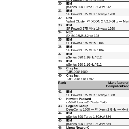
30
IBM
pSeries 690 Turbo 1.3GHz/ 512
31
IBM
SP Power3 375 MHz 16 way/ 1280
32
Dell
Vplant Cluster P4 XEON 2.4/2.0 GHz — Myri
33
IBM
SP Power3 375 MHz 16 way/ 1260
34
NEC
SX-5/128M8 3.2ns/ 128
35
IBM
SP Power3 375 MHz/ 1104
36
IBM
SP Power3 375 MHz/ 1104
37
IBM
pSeries 690 1.1GHz/ 512
38
IBM
pSeries 690 1.1GHz/ 512
39
Cray Inc.
T3E1200/ 1900
40
Cray Inc.
T3E1200/900/ 1792
Rank
Manufacturer
Computer/Proc
41
IBM
SP Power3 375 MHz 16 way/ 1088
42
Hewlett-Packard
rx5670 Itanium2 Cluster/ 545
43
Legend Group
DeepComp 1800 — P4 Xeon 2 GHz — Myrine
44
IBM
pSeries 690 Turbo 1.3GHz/ 384
45
IBM
pSeries 690 Turbo 1.3GHz/ 384
46
Linux NetworX