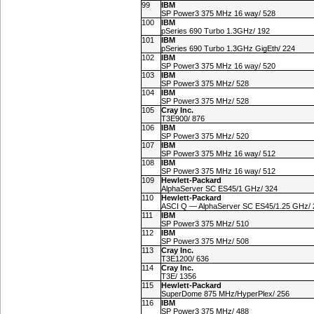
99
IBM
SP Power3 375 MHz 16 way/ 528
100
IBM
pSeries 690 Turbo 1.3GHz/ 192
101
IBM
pSeries 690 Turbo 1.3GHz GigEth/ 224
102
IBM
SP Power3 375 MHz 16 way/ 520
103
IBM
SP Power3 375 MHz/ 528
104
IBM
SP Power3 375 MHz/ 528
105
Cray Inc.
T3E900/ 876
106
IBM
SP Power3 375 MHz/ 520
107
IBM
SP Power3 375 MHz 16 way/ 512
108
IBM
SP Power3 375 MHz 16 way/ 512
109
Hewlett-Packard
AlphaServer SC ES45/1 GHz/ 324
110
Hewlett-Packard
ASCI Q — AlphaServer SC ES45/1.25 GHz/ 
111
IBM
SP Power3 375 MHz/ 510
112
IBM
SP Power3 375 MHz/ 508
113
Cray Inc.
T3E1200/ 636
114
Cray Inc.
T3E/ 1356
115
Hewlett-Packard
SuperDome 875 MHz/HyperPlex/ 256
116
IBM
SP Power3 375 MHz/ 488