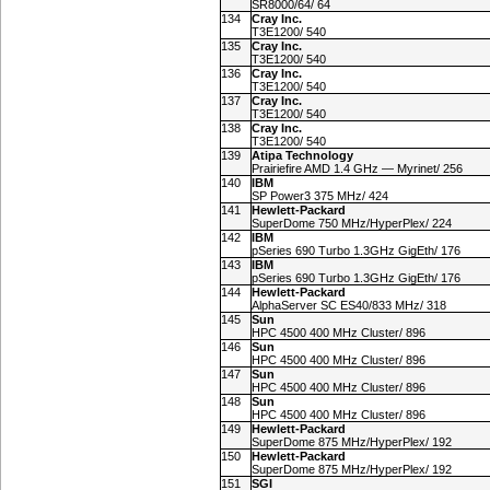
SR8000/64/ 64
134
Cray Inc.
T3E1200/ 540
135
Cray Inc.
T3E1200/ 540
136
Cray Inc.
T3E1200/ 540
137
Cray Inc.
T3E1200/ 540
138
Cray Inc.
T3E1200/ 540
139
Atipa Technology
Prairiefire AMD 1.4 GHz — Myrinet/ 256
140
IBM
SP Power3 375 MHz/ 424
141
Hewlett-Packard
SuperDome 750 MHz/HyperPlex/ 224
142
IBM
pSeries 690 Turbo 1.3GHz GigEth/ 176
143
IBM
pSeries 690 Turbo 1.3GHz GigEth/ 176
144
Hewlett-Packard
AlphaServer SC ES40/833 MHz/ 318
145
Sun
HPC 4500 400 MHz Cluster/ 896
146
Sun
HPC 4500 400 MHz Cluster/ 896
147
Sun
HPC 4500 400 MHz Cluster/ 896
148
Sun
HPC 4500 400 MHz Cluster/ 896
149
Hewlett-Packard
SuperDome 875 MHz/HyperPlex/ 192
150
Hewlett-Packard
SuperDome 875 MHz/HyperPlex/ 192
151
SGI