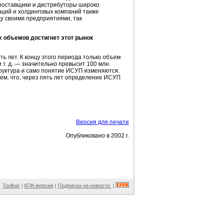
е поставщики и дистрибуторы широко
аций и холдинговых компаний также
ду своими предприятиями, так
их объемов достигнет этот рынок
ь лет. К концу этого периода только объем
 т. д. — значительно превысит 100 млн.
структура и само понятие ИСУП изменяются.
ем, что, через пять лет определение ИСУП
Версия для печати
Опубликовано в 2002 г.
Toolbar
|
КПК-версия
|
Подписка на новости
|