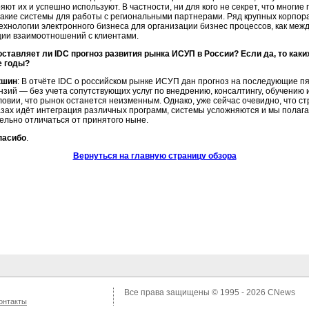
яют их и успешно используют. В частности, ни для кого не секрет, что многи
акие системы для работы с региональными партнерами. Ряд крупных корпор
ехнологии электронного бизнеса для организации бизнес процессов, как меж
ции взаимоотношений с клиентами.
оставляет ли IDC прогноз развития рынка ИСУП в России? Если да, то как
е годы?
кшин
: В отчёте IDC о российском рынке ИСУП дан прогноз на последующие пят
зий — без учета сопутствующих услуг по внедрению, консалтингу, обучению и
ловии, что рынок останется неизменным. Однако, уже сейчас очевидно, что 
зах идёт интеграция различных программ, системы усложняются и мы полага
ельно отличаться от принятого ныне.
пасибо
.
Вернуться на главную страницу обзора
Все права защищены © 1995 - 2026
CNews
онтакты