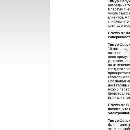
Тимур Фару
очередь на т
в первую оче
Число таких 
клиентов. А 
считаем, что
хотя, для по
CNews.ru: К
соперничест
Тимур Фару
10 лет назад
потрачено на
цена продукт
у отечествен
на изменения
среднего зв
приобретают
категорию ср
Осознавая н
достаточных 
можно пересч
производител
взгляд, на т
CNews.ru: В
похоже, что
электронног
Тимур Фару
было с элект
что идея себ