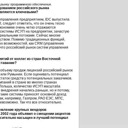
 рынку программного обеспечения
.
едованием российского рынка
, являются ключевыми?
 управления предприятием, IDC выпустила
, следует отметить, что он очень тесно
 экономике очень четко отражаются
м системы ИСУП на предприятии, зачастую
ериальными потоками. Сейчас многие
дством. Помимо традиционных функций,
ых возможностей, как CRM (управление
 что российский рынок систем управления
ятий от коллег из стран Восточной
ставание?
о объему продаж лицензий российский рынок
и или Румынии. Если оценивать потенциал
статок средств у потенциальных заказчиков.
паний в стране во многих странах
и Польша, количество ИСУП масштаба
х внедрения начались раньше, но и потому,
 такие системы приносят основной доход
как, например, Газпром, РАО ЕЭС, МПС,
евозможно. Так что все относительно.
тремление крупных вендоров
 2002 года объявил о смещении акцентов
тносительно насыщен и лучший потенциал