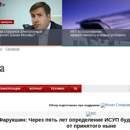
ак строился электронный
ИКТ в страховании:
изнес Банка Москвы?
эффективность в новых условиях
s)
Facebook
ейтинг CNewsInfrastructure 2015:
Информационная безопасность
риглашаем участвовать
бизнеса и госструктур: развитие в
новых условиях
ОНФЕРЕНЦИИ
ЖУРНАЛ
ТЕХНИКА
ТВ
Обзор подготовлен при поддержке
Фарукшин: Через пять лет определение ИСУП буд
от принятого ныне