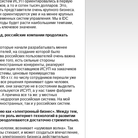
и систем ИСУП ориентировались в первую
ов, а то и сотен тысяч долларов. Это,
ть представители очень крупного бизнеса.
ки ориентируются уже и на менее крупных
ременных систем управления. Мы в IDC
 годы будет расти наибольшими темпами,
ь ключевое значение.
яд, российские компании продолжать
 которые начали разрабатывать менее
ителей, на создание которой было
тва российских пользователей очень важна
ее того, есть сильные стороны
 иностранные конкуренты, реагируют
риентации поставщиков ИСУП на заказчиков
истемы, ценовые преимущества
е
90-х
г.г. по числу сотрудников перешли уже
е все решения принимает один человек.
я, они зачастую не в состоянии выделить
пользуются ИСУП, а у нас такие фабрики
 А причина все та же: у местных
 недорогая российская система. На мой
иностранных, так и у российских систем.
ию как «электронный бизнес». Между тем,
ете роль интернет-технологий в развитии
 преодолеваются достаточно стремительно.
хнологии, возникает «шумовая волна». Так
ы стихают, и может создаться впечатление,
мы электронного бизнеса действительно