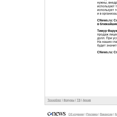
нужны, внедр
используют т
использует т
и в организа
CNews.ru: С
в ближайши
Тимур Фару
продаж лицен
долл. При ус
На наших гла
будет значит
CNews.ru: С
Техноблог
|
Форумы
|
ТВ
|
Архив
Об издании
|
Реклама
|
Вакансии
|
К