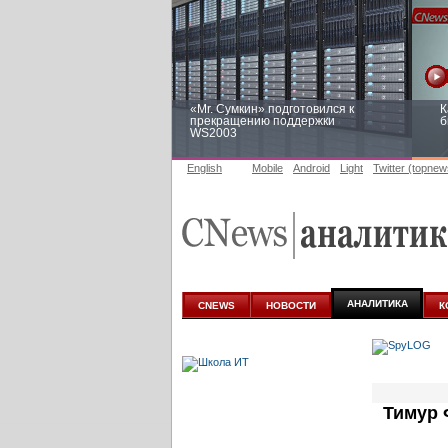
«Mr. Сумкин» подготовился к
К
прекращению поддержки
б
WS2003
English
Mobile
Android
Light
Twitter (topnew
Заоблачная оптимизация: как
Р
Faberlic изменил подход к
п
аналитике
АНАЛИТИКА
CNEWS
НОВОСТИ
К
Тимур 