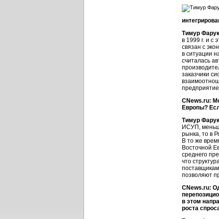
интегрирова
Тимур Фару
в 1999 г. и 
связан с эко
в ситуации н
считалась ав
производите
заказчики с
взаимоотноше
предприятие
CNews.ru: М
Европы? Есл
Тимур Фару
ИСУП, меньше
рынка, то в 
В то же врем
Восточной Ев
среднего пре
что структур
поставщикам 
позволяют пр
CNews.ru: О
перепозицио
в этом напр
роста спрос