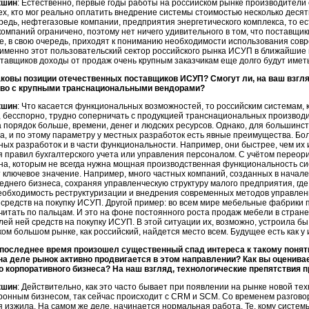
кшин
: Естественно, первые годы работы на российском рынке производител
ех, кто мог реально оплатить внедрение системы стоимостью несколько десятк
редь, нефтегазовые компании, предприятия энергетического комплекса, то ес
компаний ограничено, поэтому нет ничего удивительного в том, что поставщи
те, в свою очередь, приходят к пониманию необходимости использования сов
 именно этот пользовательский сектор российского рынка ИСУП в ближайшие
ставщиков доходы от продаж очень крупным заказчикам еще долго будут имет
аковы позиции отечественных поставщиков ИСУП? Смогут ли, на ваш взгл
во с крупными транснациональными вендорами?
кшин
: Что касается функциональных возможностей, то российским системам,
, бесспорно, трудно соперничать с продукцией транснациональных производ
 порядок больше, времени, денег и людских ресурсов. Однако, для большинс
а, и по этому параметру у местных разработок есть явные преимущества. Бол
ных разработок и в части функциональности. Например, они быстрее, чем их
 правил бухгалтерского учета или управления персоналом. С учётом перео
ена, которым не всегда нужна мощная производственная функциональность с
 ключевое значение. Например, много частных компаний, созданных в начал
еднего бизнеса, сохраняя управленческую структуру малого предприятия, гд
еобходимость реструктуризации и внедрения современных методов управлени
средств на покупку ИСУП. Другой пример: во всем мире мебельные фабрики 
итать по пальцам. И это на фоне постоянного роста продаж мебели в стране.
ей ней средств на покупку ИСУП. В этой ситуации их, возможно, устроила бы
аком большом рынке, как российский, найдется место всем. Будущее есть как у 
 последнее время произошел существенный спад интереса к такому понят
 на деле рынок активно продвигается в этом направлении? Как вы оценива
о корпоративного бизнеса? На наш взгляд, технологические препятствия
кшин
: Действительно, как это часто бывает при появлении на рынке новой те
ронным бизнесом, так сейчас происходит с CRM и SCM. Со временем разговор
я изжила. На самом же деле, начинается нормальная работа. Те, кому систе