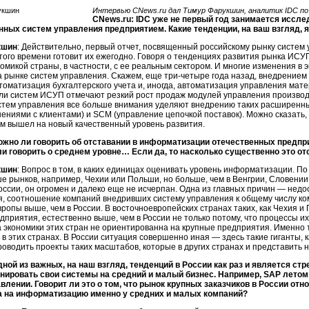
Интервью CNews.ru дал Тимур Фарукшин, аналитик IDC по
CNews.ru: IDC уже не первый год занимается иссл
нных систем управления предприятием. Какие тенденции, на ваш взгляд
кшин
: Действительно, первый отчет, посвященный российскому рынку систем
с этого времени готовит их ежегодно. Говоря о тенденциях развития рынка ИСУП
номикой страны, в частности, с ее реальным сектором. И многие изменения в
а рынке систем управления. Скажем, еще три-четыре года назад, внедрение
томатизация бухгалтерского учета и, иногда, автоматизация управления мат
ли систем ИСУП отмечают резкий рост продаж модулей управления произво
истем управления все больше внимания уделяют внедрению таких расширенн
ниями с клиентами) и SCM (управление цепочкой поставок). Можно сказать,
м вышел на новый качественный уровень развития.
ожно ли говорить об отставании в информатизации отечественных предпри
и говорить о среднем уровне… Если да, то насколько существенно это от
кшин
: Вопрос в том, в каких единицах оценивать уровень информатизации. П
 рынков, например, Чехии или Польши, но больше, чем в Венгрии, Словени
России, он огромен и далеко еще не исчерпан. Одна из главных причин — недо
я, соотношение компаний внедривших систему управления к общему числу ком
ропы выше, чем в России. В восточноевропейских странах таких, как Чехия 
дприятия, естественно выше, чем в России не только потому, что процессы и
а экономики этих стран не ориентированна на крупные предприятия. Именно
в этих странах. В России ситуация совершенно иная — здесь такие гиганты, 
оводить проекты таких масштабов, которые в других странах и представить н
дной из важных, на наш взгляд, тенденций в России как раз и является с
нировать свои системы на средний и малый бизнес. Например, SAP летом
авлении. Говорит ли это о том, что рынок крупных заказчиков в России о
а на информатизацию именно у средних и малых компаний?