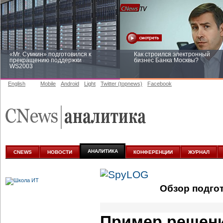
«Mr. Сумкин» подготовился к
Как строился электронный
прекращению поддержки
бизнес Банка Москвы?
WS2003
English
Mobile
Android
Light
Twitter (topnews)
Facebook
Заоблачная оптимизация: как
Рейтинг CNewsInfrastructure 20
Faberlic изменил подход к
приглашаем участвовать
аналитике
АНАЛИТИКА
CNEWS
НОВОСТИ
КОНФЕРЕНЦИИ
ЖУРНАЛ
Обзор подго
Пример решени