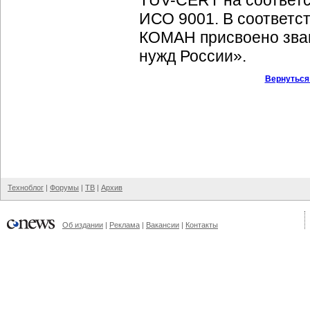
TUV-CERT на соответс
ИСО 9001. В соответс
КОМАН присвоено зван
нужд России».
Вернуться
Техноблог
|
Форумы
|
ТВ
|
Архив
Об издании
|
Реклама
|
Вакансии
|
Контакты