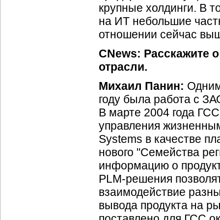
крупные холдинги. В т
на ИТ небольшие част
отношении сейчас выш
CNews: Расскажите о
отрасли.
Михаил Панин:
Одним
году была работа с ЗА
В марте 2004 года ГС
управления жизненным
Systems в качестве п
нового "Семейства ре
информацию о продукт
PLM-решения
позволя
взаимодействие разны
вывода продукта на ры
поставлено для ГСС о