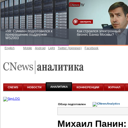
«Mr. Сумкин» подготовился к
Как строился электронный
прекращению поддержки
бизнес Банка Москвы?
WS2003
English
Mobile
Android
Light
Twitter (topnews)
Facebook
Заоблачная оптимизация: как
Рейтинг CNewsInfrastructure 20
Faberlic изменил подход к
приглашаем участвовать
аналитике
АНАЛИТИКА
CNEWS
НОВОСТИ
КОНФЕРЕНЦИИ
ЖУРНАЛ
Обзор подготовлен
Михаил Панин: