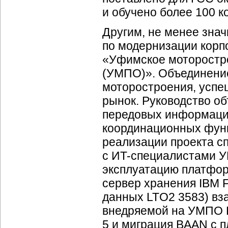
и обучено более 100 к
Другим, не менее зна
по модернизации кор
«Уфимское моторостр
(УМПО)». Объединение
моторостроения, успе
рынок. Руководство о
передовых информацио
координационных функ
реализации проекта с
с
ИT-специалистами
У
эксплуатацию платфо
сервер хранения IBM 
данных LTO2 3583) вз
внедряемой на УМПО
5 и миграция BAAN с 