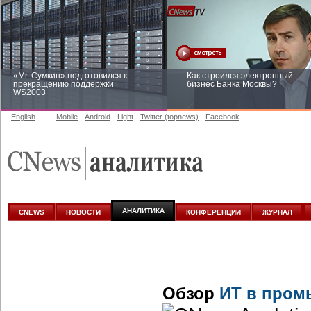
«Mr. Сумкин» подготовился к
Как строился электронный
прекращению поддержки
бизнес Банка Москвы?
WS2003
English
Mobile
Android
Light
Twitter (topnews)
Facebook
Заоблачная оптимизация: как
Рейтинг CNewsInfrastructure 20
Faberlic изменил подход к
приглашаем участвовать
аналитике
АНАЛИТИКА
CNEWS
НОВОСТИ
КОНФЕРЕНЦИИ
ЖУРНАЛ
Обзор
ИТ в пром