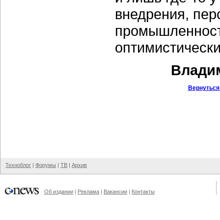
внедрения, пер
промышленност
оптимистическ
Владим
Вернуться
Техноблог
|
Форумы
|
ТВ
|
Архив
Об издании
|
Реклама
|
Вакансии
|
Контакты