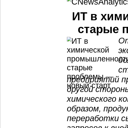
ИТ в хим
старые 
От
эк
до
ст
предприятий п
другой сторон
химического к
образом, проду
переработки сы
запросов к вне