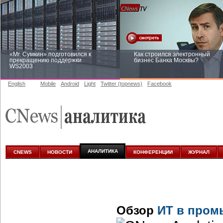
«Mr. Сумкин» подготовился к
Как строился электронный
прекращению поддержки
бизнес Банка Москвы?
WS2003
English
Mobile
Android
Light
Twitter (topnews)
Facebook
Заоблачная оптимизация: как
Рейтинг CNewsInfrastructure 20
Faberlic изменил подход к
приглашаем участвовать
аналитике
АНАЛИТИКА
CNEWS
НОВОСТИ
КОНФЕРЕНЦИИ
ЖУРНАЛ
Обзор
ИТ в пром