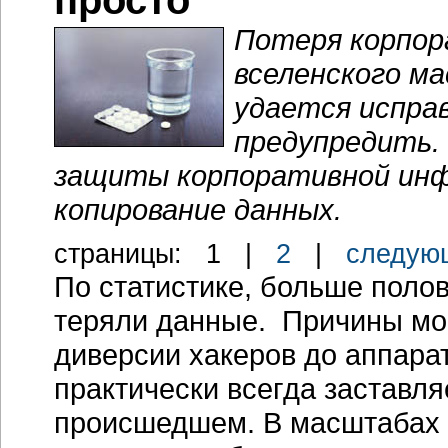
просто
Потеря корпо
вселенского ма
удается испра
предупредить.
защиты корпоративной инф
копирование данных.
cтраницы:
1
|
2
|
следую
По статистике, больше поло
теряли данные. Причины мо
диверсии хакеров до аппара
практически всегда заставля
происшедшем. В масштабах 