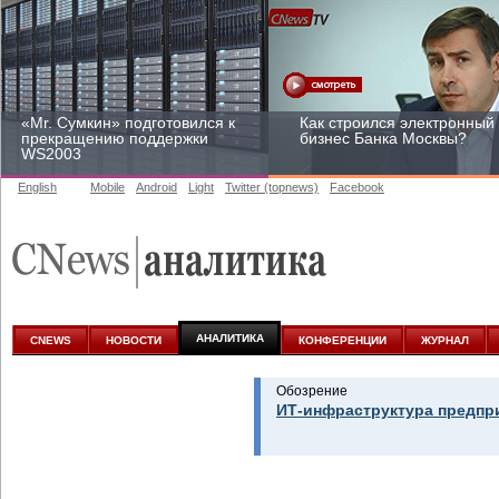
«Mr. Сумкин» подготовился к
Как строился электронный
прекращению поддержки
бизнес Банка Москвы?
WS2003
English
Mobile
Android
Light
Twitter (topnews)
Facebook
Заоблачная оптимизация:
Рейтинг CNewsInfrastructur
как Faberlic изменил подход
2015: приглашаем
к аналитике
участвовать
АНАЛИТИКА
CNEWS
НОВОСТИ
КОНФЕРЕНЦИИ
ЖУРНАЛ
Обозрение
ИТ-инфраструктура предпр