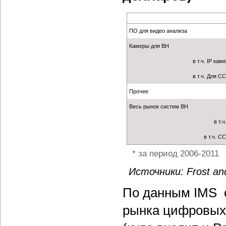
ПО для видео анализа
Камеры для ВН
в т.ч. IP кам
в т.ч. Для C
Прочее
Весь рынок систем ВН
в т.ч
в т.ч. C
* за период 2006-2011
Источники: Frost and
По данным IMS с
рынка цифровых