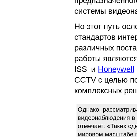
предназначенног
системы видеон
Но этот путь ос
стандартов инте
различных поста
работы являютс
ISS и
Honeywell
CCTV с целью п
комплексных ре
Однако, рассматрив
видеонаблюдения в 
отмечает: «Таких сд
мировом масштабе п