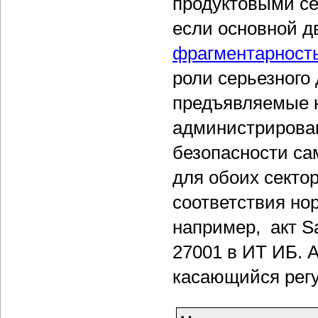
продуктовыми се
если основной д
фрагментарност
роли серьезного
предъявляемые 
администрирован
безопасности с
для обоих секто
соответствия но
например, акт Sa
27001 в ИТ ИБ. 
касающийся регу