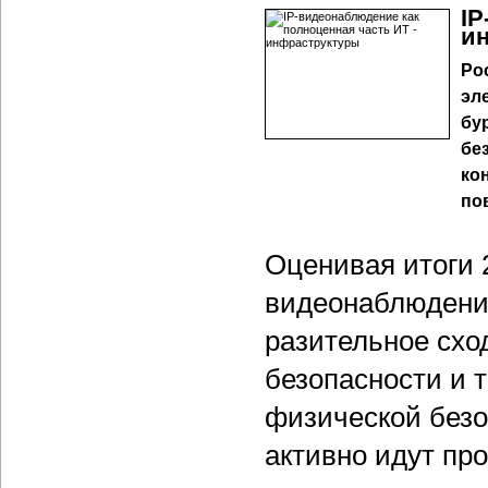
IP
и
Ро
эл
бу
бе
ко
по
Оценивая итоги 
видеонаблюдения 
разительное схо
безопасности и 
физической безоп
активно идут пр