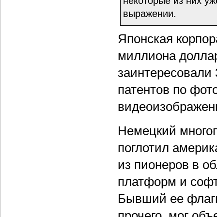
некоторые из них у
выражении.
Японская корпо
миллиона доллар
заинтересовали 
патентов по фо
видеоизображени
Немецкий многоп
поглотил америка
из пионеров в о
платформ и софт
Бывший ее флагм
прочего, мог об