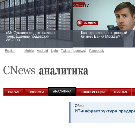
«Mr. Сумкин» подготовился к
Как строился электронный
прекращению поддержки
бизнес Банка Москвы?
WS2003
English
Mobile
Android
Light
Twitter (topnews)
Facebook
Заоблачная оптимизация: как
Рейтинг CNewsInfrastructure 20
Faberlic изменил подход к
приглашаем участвовать
аналитике
АНАЛИТИКА
CNEWS
НОВОСТИ
КОНФЕРЕНЦИИ
ЖУРНАЛ
Обзор
ИТ-инфраструктура предпр