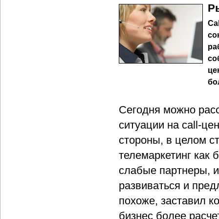
Р
Сa
со
ра
со
це
бо
Сегодня можно расс
ситуации на call-ц
стороны, в целом ст
телемаркетинг как 
слабые партнеры, 
развиваться и пред
похоже, заставил к
бизнес более расче