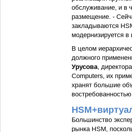
обслуживание, и в 
размещение. - Сейч
закладываются HSM
модернизируется в 
В целом иерархиче
должного применен
Урусова
, директор
Computers, их прим
хранят большие об
востребованностью
HSM+виртуа
Большинство экспер
рынка HSM, посколь