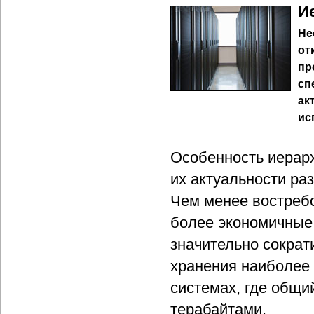
И
Не
от
пр
сп
ак
ис
Особенность иерарх
их актуальности ра
Чем менее востреб
более экономичные 
значительно сократ
хранения наиболее
системах, где общ
терабайтами.