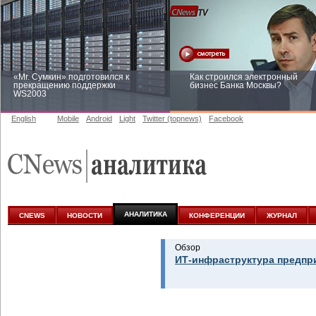
«Mr. Сумкин» подготовился к
Как строился электронный
прекращению поддержки
бизнес Банка Москвы?
WS2003
English
Mobile
Android
Light
Twitter (topnews)
Facebook
Заоблачная оптимизация: как
Рейтинг CNewsInfrastructure 20
Faberlic изменил подход к
приглашаем участвовать
аналитике
АНАЛИТИКА
CNEWS
НОВОСТИ
КОНФЕРЕНЦИИ
ЖУРНАЛ
Обзор
ИТ-инфраструктура предпр