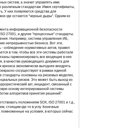
ых систем, а значит управлять ими.
о различным стандартам. Имея сертификаты,
ь. У них появляются средства для
 кое-где остаются "черные дыры". Одним из
амента информационной безопасности
ISO 27001, и другие "процессные" стандарты.
ения. Например, система управления ИБ,
ие непрерывностью бизнеса. Вот эти,
ь - соблюдение нормативных актов, правил
ется в том, чтобы все эти системы работали
язаны гармонизировать все входящие в нее
, в качестве руководящего документа для
х кризиса экономически выгоднее внедрять
 прекрасно сосуществуют в рамках единой
ые стандарты основаны на рисковых моделях,
нциальных рисков. Это может быть выход из
еррористический акт, инцидент, связанный с
азовую основу интегрированной системы
ботки алгоритмов принятия решений".
тствовать положениям SOX, ISO 27001 и т.д.,
, стоящим где-то в углу. Конечные
 помноженные на условия, в которых сейчас