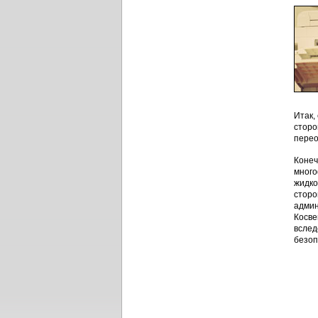
Итак,
сторо
перео
Конеч
много
жидко
сторо
админ
Косве
вслед
безоп