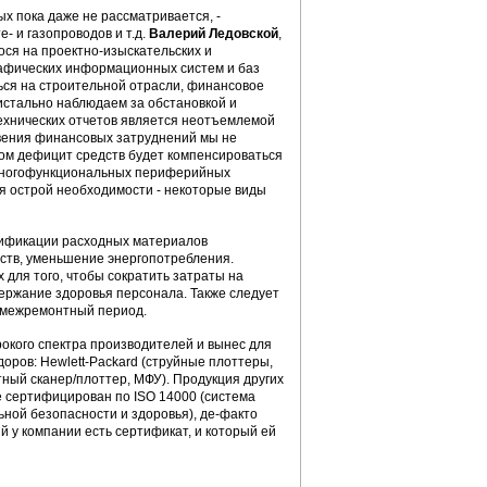
х пока даже не рассматривается, -
- и газопроводов и т.д.
Валерий Ледовской
,
ося на проектно-изыскательских и
графических информационных систем и баз
ься на строительной отрасли, финансовое
стально наблюдаем за обстановкой и
технических отчетов является неотъемлемой
овения финансовых затруднений мы не
ом дефицит средств будет компенсироваться
, многофункциональных периферийных
ся острой необходимости - некоторые виды
унификации расходных материалов
йств, уменьшение энергопотребления.
для того, чтобы сократить затраты на
держание здоровья персонала. Также следует
ь межремонтный период.
окого спектра производителей и вынес для
оров: Hewlett-Packard (струйные плоттеры,
ный сканер/плоттер, МФУ). Продукция других
е сертифицирован по ISO 14000 (система
ной безопасности и здоровья), де-факто
й у компании есть сертификат, и который ей