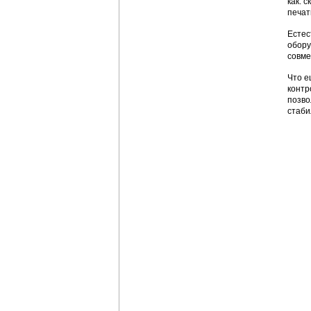
как: 
печат
Естес
обору
совме
Что е
контр
позво
стаби