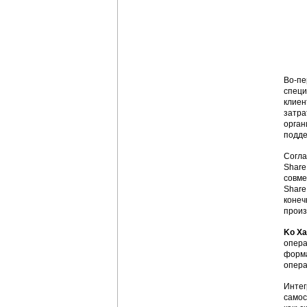
Во-пе
специ
клиен
затра
орган
подде
Согла
Share
совме
Share
конеч
произ
Ko Ха
опера
форма
опера
Интег
самос