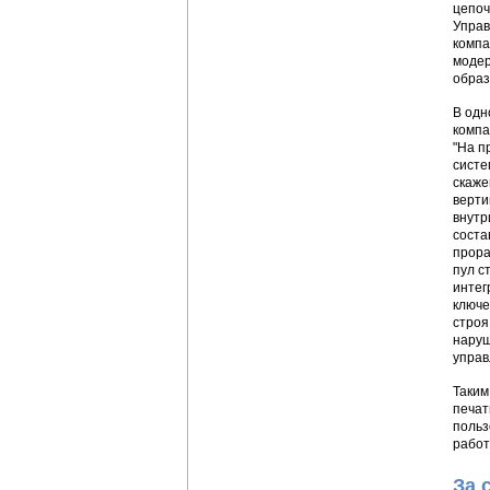
цепоч
Управ
компа
модер
образ
В одн
компа
"На п
систе
скаже
верти
внутр
соста
прора
пул с
интег
ключе
строя
наруш
управ
Таким
печат
польз
работ
За 