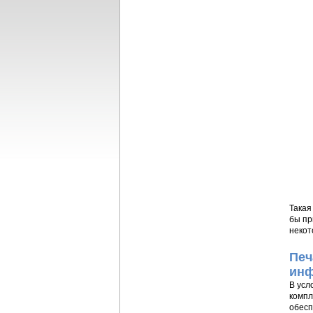
Такая
бы пр
некот
Печ
инф
В усл
компл
обесп