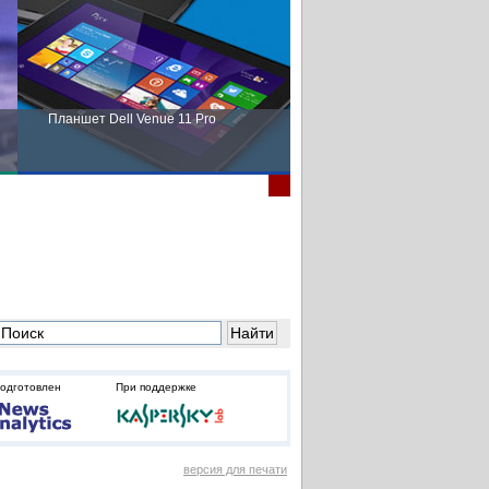
Планшет Dell Venue 11 Pro
Пора выбирать Fujitsu!
подготовлен
При поддержке
версия для печати