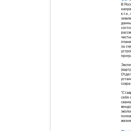
В Рос
напри
к.т.н
земле
данны
состо
рассм
часть
плани
за сч
устро
прогр
Экспе
(карт
Отдел
устан
сокра
"Став
себя 
скане
вендо
эколо
полож
жизне