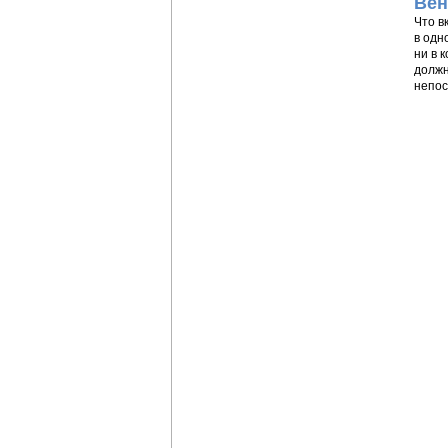
Вен
Что в
в одн
ни в 
должн
непос