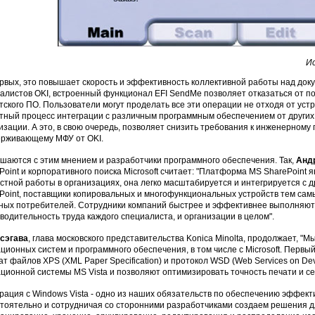
Ис
рвых, это повышает скорость и эффективность коллективной работы над док
алистов OKI, встроенный функционал EFI SendMe позволяет отказаться от п
тского ПО. Пользователи могут проделать все эти операции не отходя от устр
тный процесс интеграции с различным программным обеспечением от других
изации. А это, в свою очередь, позволяет снизить требования к инженерном
рживающему МФУ от OKI.
шаются с этим мнением и разработчики программного обеспечения. Так,
Анд
Point и корпоративного поиска Microsoft считает: "Платформа MS SharePoint
стной работы в организациях, она легко масштабируется и интегрируется с 
Point, поставщики копировальных и многофункциональных устройств тем са
ных потребителей. Сотрудники компаний быстрее и эффективнее выполняют 
водительность труда каждого специалиста, и организации в целом".
сэгава
, глава московского представительства Konica Minolta, продолжает, "
ционных систем и программного обеспечения, в том числе с Microsoft. Перв
т файлов XPS (XML Paper Specification) и протокол WSD (Web Services on De
ционной системы MS Vista и позволяют оптимизировать точность печати и с
рация с Windows Vista - одно из наших обязательств по обеспечению эффект
тоятельно и сотрудничая со сторонними разработчиками создаем решения д