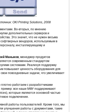
точник: OKI Printing Solutions, 2008
ументами. Во-вторых, по мнению
окупки дополнительных серверов и
ойства. Это значит, что не нужен весьма
 софтверных вендоров, используемым в
у персоналу, инсталлирующему и
рей Маньжов
, менеджер продуктов
 является современным стандартом
другими системами. Реализуя поддержку
мым повышают ценность оборудования для
свои повседневные задачи, что увеличивает
Мы плотно работаем с разработчиками
ый пример: все наши МФУ поддерживают
vices), которые являются основной частью
етевое подключение.
ивной работы пользователей. Кроме того, мы
ля улучшения работы с документами, такие