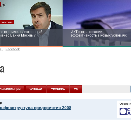
ак строился электронный
ИКТ в страховании:
изнес Банка Москвы?
эффективность в новых условиях
s)
Facebook
ейтинг CNewsInfrastructure 2015:
Информационная безопасность
риглашаем участвовать
бизнеса и госструктур: развитие в
новых условиях
ОНФЕРЕНЦИИ
ЖУРНАЛ
ТЕХНИКА
ТВ
р
Обзор 
инфраструктура предприятия 2008