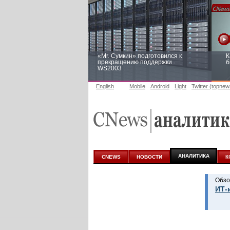
«Mr. Сумкин» подготовился к
К
прекращению поддержки
б
WS2003
English
Mobile
Android
Light
Twitter (topnew
Заоблачная оптимизация: как
Р
Faberlic изменил подход к
п
аналитике
АНАЛИТИКА
CNEWS
НОВОСТИ
К
Обзо
ИТ-