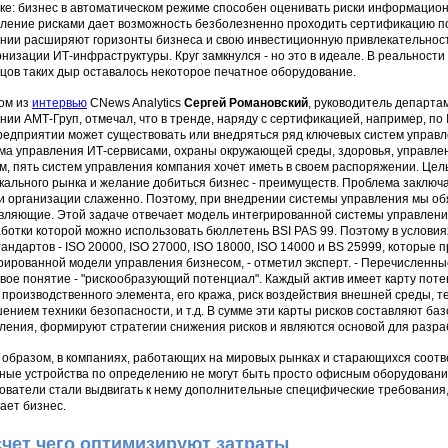
ке: бизнес в автоматическом режиме способен оценивать риски информационн
ление рисками дает возможность безболезненно проходить сертификацию п
нии расширяют горизонты бизнеса и свою инвестиционную привлекательност
низации ИТ-инфраструктуры. Круг замкнулся - но это в идеале. В реальности
цов таких дыр оставалось некоторое печатное оборудование.
ом из
интервью
CNews Analytics
Сергей Романовский
, руководитель департ
нии АМТ-Груп, отмечал, что в тренде, наряду с сертификацией, например, по 
редприятии может существовать или внедряться ряд ключевых систем управл
ма управления ИТ-сервисами, охраны окружающей среды, здоровья, управлен
м, пять систем управления компания хочет иметь в своем распоряжении. Цел
кального рынка и желание добиться бизнес - преимуществ. Проблема заключа
и организации слаженно. Поэтому, при внедрении системы управления мы об
вляющие. Этой задаче отвечает модель интегрированной системы управления
ботки которой можно использовать бюллетень BSI PAS 99. Поэтому в условия
тандартов - ISO 20000, ISO 27000, ISO 18000, ISO 14000 и BS 25999, которые
рированной модели управления бизнесом, - отметил эксперт. - Перечисленн
вое понятие - "рискообразующий потенциал". Каждый актив имеет карту поте
 производственного элемента, его кража, риск воздействия внешней среды, т
ением техники безопасности, и т.д. В сумме эти карты рисков составляют б
ления, формируют стратегии снижения рисков и являются основой для разра
 образом, в компаниях, работающих на мировых рынках и старающихся соотве
ные устройства по определению не могут быть просто офисным оборудованием
ователи стали выдвигать к нему дополнительные специфические требования,
ает бизнес.
счет чего оптимизируют затраты