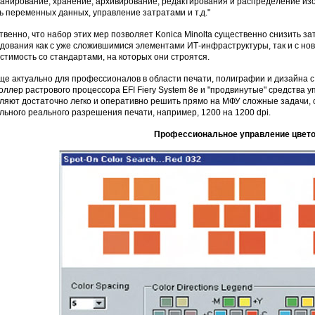
сканирование, хранение, архивирование, редактирования и распределение из
ь переменных данных, управление затратами и т.д."
твенно, что набор этих мер позволяет Konica Minolta существенно снизить з
дования как с уже сложившимися элементами ИТ-инфраструктуры, так и с но
стимость со стандартами, на которых они строятся.
ще актуально для профессионалов в области печати, полиграфии и дизайна 
оллер растрового процессора EFI Fiery System 8e и "продвинутые" средства 
ляют достаточно легко и оперативно решить прямо на МФУ сложные задачи,
льного реального разрешения печати, например, 1200 на 1200 dpi.
Профессиональное управление цвет