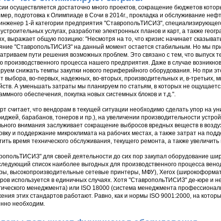
сии осуществляется достаточно много проектов, сокращение бюджетов которы
мер, подготовка к Олимпиаде в Сочи в 2014г., прокладка и обслуживание нефте
., инженер 1-й категории предприятия "СтавропольТИСИЗ", специализирующег
устроительных услугах, разработке электронных планов и карт, а также гео
х, выражает общую позицию: "Несмотря на то, что кризис начинает сказыват
яние "СтавропольТИСИЗ" на данный момент остается стабильным. Но мы при
атриваем пути решения возможных проблем. Это связано с тем, что выпуск 
ю производственного процесса нашего предприятия. Даже в случае возникн
руем снижать темпы закупки нового периферийного оборудования. Но при эт
ет выбора, во-первых, надежных, во-вторых, производительных и, в-третьих
йств. А уменьшать затраты мы планируем по статьям, в которых не ощущает
аммного обеспечения, покупка новых системных блоков и т.д.".
рт считает, что вендорам в текущей ситуации необходимо сделать упор на 
риджей, барабанов, тонеров и пр.), на увеличении производительности устро
ьного внимания заслуживает сокращение выбросов вредных веществ в воздух 
овку и поддержание микроклимата на рабочих местах, а также затрат на под
тить время технического обслуживания, текущего ремонта, а также увеличит
ропольТИСИЗ" для своей деятельности до сих пор закупал оборудование шир
следующий список наиболее выгодных для производственного процесса венод
ры, высокопроизводительные сетевые принтеры, МФУ), Xerox (широкоформат
ров используется в единичных случаях. Хотя "СтавропольТИСИЗ" де-юре и н
гического менеджмента) или ISO 18000 (система менеджмента профессиональ
ения этих стандартов работают. Равно, как и нормы ISO 9001:2000, на которы
нно необходим.