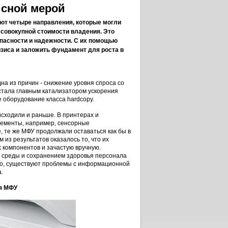
исной мерой
ют четыре направления, которые могли
 совокупной стоимости владения. Это
пасности и надежности. С их помощью
зиса и заложить фундамент для роста в
а из причин - снижение уровня спроса со
 стала главным катализатором ускорения
 оборудование класса hardcopy.
оисходили и раньше. В принтерах и
лементы, например, сенсорные
, те же МФУ продолжали оставаться как бы в
 из результатов оказалось то, что их
 компонентов и зачастую вручную.
 среды и сохранением здоровья персонала
ого, существуют проблемы с информационной
.
я МФУ