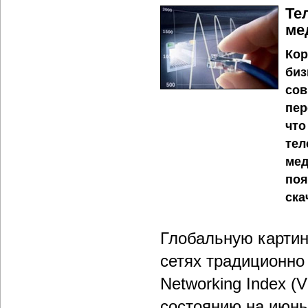
Те
ме
Кор
биз
сов
пер
что
тел
мед
поя
ска
Глобальную картин
сетях традиционно 
Networking Index (
состоянию на июнь 