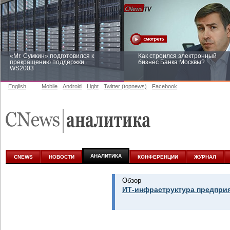
«Mr. Сумкин» подготовился к
Как строился электронный
прекращению поддержки
бизнес Банка Москвы?
WS2003
English
Mobile
Android
Light
Twitter (topnews)
Facebook
Заоблачная оптимизация: как
Рейтинг CNewsInfrastructure 20
Faberlic изменил подход к
приглашаем участвовать
аналитике
АНАЛИТИКА
CNEWS
НОВОСТИ
КОНФЕРЕНЦИИ
ЖУРНАЛ
Обзор
ИТ-инфраструктура предприя