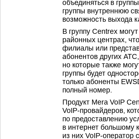
объединяться в группы
группы внутреннюю св
возможность выхода к
В группу Centrex могу
районных центрах, что
филиалы или представ
абонентов других АТС
но которые также могут
группы будет одностор
только абоненты EWSD
полный номер.
Продукт Mera VoIP Cent
VoIP-провайдеров
, ко
по предоставлению ус
в интернет большому к
из них
VoIP-оператор
с