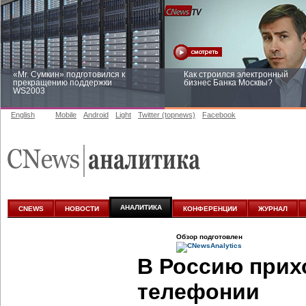
«Mr. Сумкин» подготовился к
Как строился электронный
прекращению поддержки
бизнес Банка Москвы?
WS2003
English
Mobile
Android
Light
Twitter (topnews)
Facebook
Заоблачная оптимизация: как
Рейтинг CNewsInfrastructure 20
Faberlic изменил подход к
приглашаем участвовать
аналитике
АНАЛИТИКА
CNEWS
НОВОСТИ
КОНФЕРЕНЦИИ
ЖУРНАЛ
Обзор подготовлен
В Россию прих
телефонии