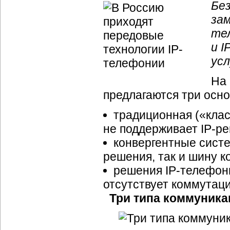
Бе
за
те
и
I
усл
На 
предлагаются три осн
традиционная («клас
не поддерживает
IP-р
конвергентные сист
решения, так и шину к
решения
IP-телефон
отсутствует коммутаци
Три типа коммуника