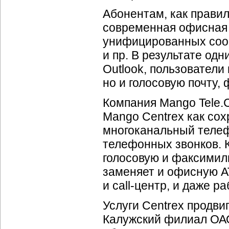
Абонентам, как правил
современная офисная
унифицированных сооб
и пр. В результате од
Outlook, пользователи 
но и голосовую почту, ф
Компания Mango Tele.
Mango Centrex как со
многоканальный теле
телефонных звонков. К
голосовую и факсимиль
заменяет и офисную АТ
и
call-центр
, и даже р
Услуги Centrex продви
Калужский филиал ОА