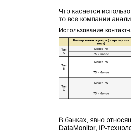
Что касается использ
то все компании анали
Использование
контакт-
Размер
контакт-центра
(операторских
мест)
Менее 75
Тип
А
75 и более
Менее 75
Тип
В
75 и более
Менее 75
Тип
С
75 и более
В банках, явно относя
DataMonitor,
IP-технол