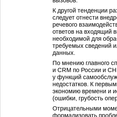
вызовов.
К другой тенденции р
следует отнести внед
речевого взаимодейст
ответов на входящий 
необходимой для обраб
требуемых сведений ил
данных.
По мнению главного с
и CRM по России и С
у функций самообслуж
недостатков. К первым
экономию времени и и
(ошибки, грубость опера
Отрицательными моме
формализовать пробле