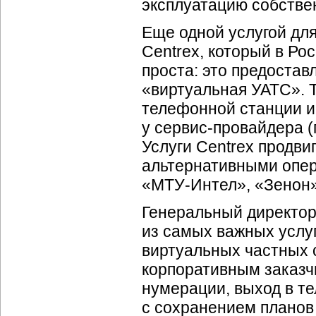
эксплуатацию собстве
Еще одной услугой дл
Centrex, который в Ро
проста: это предостав
«виртуальная УАТС». Т
телефонной станции и
у
сервис-провайдера
(
Услуги Centrex продви
альтернативными опер
«
МТУ-Интел
», «Зенон
Генеральный директор 
из самых важных услуг
виртуальных частных с
корпоративным заказч
нумерации, выход в т
с сохранением планов