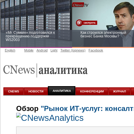
«Mr. Сумкин» подготовился к
Как строился электронный
прекращению поддержки
бизнес Банка Москвы?
WS2003
English
Mobile
Android
Light
Twitter (topnews)
Facebook
Заоблачная оптимизация: как
Рейтинг CNewsInfrastructure 20
Faberlic изменил подход к
приглашаем участвовать
аналитике
АНАЛИТИКА
CNEWS
НОВОСТИ
КОНФЕРЕНЦИИ
ЖУРНАЛ
Обзор
"Рынок ИТ-услуг: консалт