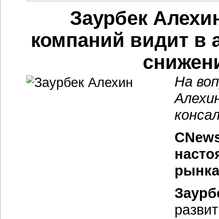
Заурбек Алехи
компаний видит в 
снижени
На во
Алехи
конса
CNews
насто
рынка
Заурб
разви