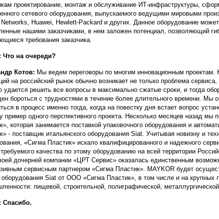
икам проектирование, монтаж и обслуживание ИТ-инфраструктуры, сфор
енного сетевого оборудования, выпускаемого ведущими мировыми произ
r Networks, Huawei, Hewlett-Packard и других. Данное оборудование мож
ленные нашими заказчиками, в нем заложен потенциал, позволяющий ги
ющиеся требования заказчика.
 Что на очереди?
андр Котов:
Мы ведем переговоры по многим инновационным проектам. К
ций на российский рынок обычно возникает не только проблема сервиса, 
о удается решить все вопросы в максимально сжатые сроки, и тогда обо
ен бороться с трудностями в течение более длительного времени. Мы об
ться в процесс именно тогда, когда на повестку дня встает вопрос устан
у пример одного перспективного проекта. Несколько месяцев назад мы 
к», которая занимается поставкой упаковочного оборудования и автомат
к» - поставщик итальянского оборудования Siat. Учитывая новизну и те
ования, «Сигма Пластик» искало квалифицированного и надежного серви
 требуемого качества по этому оборудованию на всей территории Росс
воей дочерней компании «ЦРТ Сервис» оказалась единственным возможн
зивным сервисным партнером «Сигма Пластик». MAYKOR будет осущест
 оборудования Siat от ООО «Сигма Пластик», в том числе и на крупных 
ленности: пищевой, строительной, полиграфической, металлургической
 Спасибо.