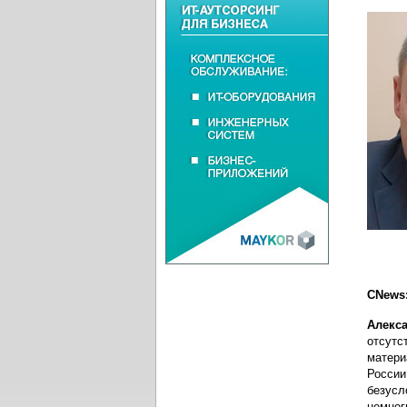
CNews:
Алекс
отсутс
матери
России
безусл
немног