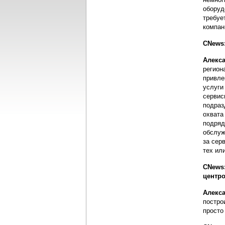
оборуд
требуе
компан
CNews:
Алекс
регион
привле
услуги
сервис
подраз
охвата
подряд
обслуж
за сер
тех ил
CNews:
центр
Алекс
постро
просто