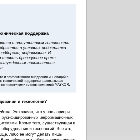
ехническая поддержка
ваются с отсутствием готовности
недряются в условиях недостатка
поддержки, информации. В
т терять драгоценное время,
 вынужденным пользоваться
и.
го и эффективного внедрения инноваций в
их технической поддержки, рассказывает
чевыми клиентами группы компаний MAYKOR.
дования и технологий?
убежа. Это значит, что у нас априори
ает русифицированных информационных
одителями. Кроме того, существующая в
 оборудования и технологий. Все это,
обще, либо ее могут делать лишь
. Ведь обеспечить обслуживание нового