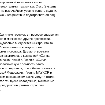
мированной на основе самого
водителями, такими как Cisco Systems,
ет на высочайшем уровне решать задачи,
бко и эффективно подстраиваться под
ак я уже говорил, в процессе внедрения
но и множество других препятствий.
рудование внедряется быстро, кто-то
 этом знаем и всегда готовы
овки и сервиса. Думаю, я все-таки
познакомились с компанией «Сигма
ических линий в Россию. «Сигма
хнологическую сложность этого
сного партнера, способного оказывать
ийской Федерации. Группа MAYKOR в
ым поставщиком таких услуг и стала
влять пуско-наладочные, монтажные
предприятиях разных отраслей
.