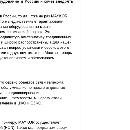
орудование в Россию и хочет внедрять
 в России, то да. Уже не раз MAYKOR
что мы единственные гарантировали
вание оборудования на месте
ем с компанией Logibox. Это
продвинутую альтернативу традиционным
 и широко распространены, а для нашей
стал вопрос установки и сервиса этого
али с двух почтоматов в Москве, теперь
 устанавливаем и обслуживаем
то сервис объектов связи телекома.
а обслуживание не просто отдельные
ы – кондиционирование,
вание - фемтосоты, мы сразу стали
равлению в ЦФО и СЗФО.
 К примеру, MAYKOR осуществляет
ей (PON). Также мы предлагаем своим