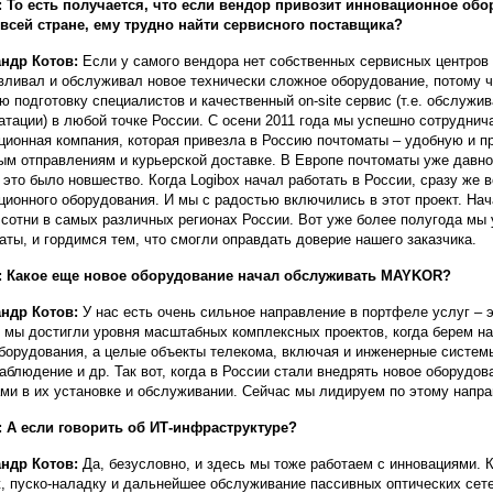
 То есть получается, что если вендор привозит инновационное об
 всей стране, ему трудно найти сервисного поставщика?
андр Котов:
Если у самого вендора нет собственных сервисных центров
вливал и обслуживал новое технически сложное оборудование, потому 
ю подготовку специалистов и качественный on-site сервис (т.е. обслужи
атации) в любой точке России. C осени 2011 года мы успешно сотруднича
ционная компания, которая привезла в Россию почтоматы – удобную и 
ым отправлениям и курьерской доставке. В Европе почтоматы уже давно
 это было новшество. Когда Logibox начал работать в России, сразу же в
ционного оборудования. И мы с радостью включились в этот проект. Нач
 сотни в самых различных регионах России. Вот уже более полугода мы
аты, и гордимся тем, что смогли оправдать доверие нашего заказчика.
: Какое еще новое оборудование начал обслуживать MAYKOR?
андр Котов:
У нас есть очень сильное направление в портфеле услуг – э
 мы достигли уровня масштабных комплексных проектов, когда берем н
борудования, а целые объекты телекома, включая и инженерные систем
аблюдение и др. Так вот, когда в России стали внедрять новое оборудо
ми в их установке и обслуживании. Сейчас мы лидируем по этому нап
 А если говорить об ИТ-инфраструктуре?
андр Котов:
Да, безусловно, и здесь мы тоже работаем с инновациями.
, пуско-наладку и дальнейшее обслуживание пассивных оптических сет