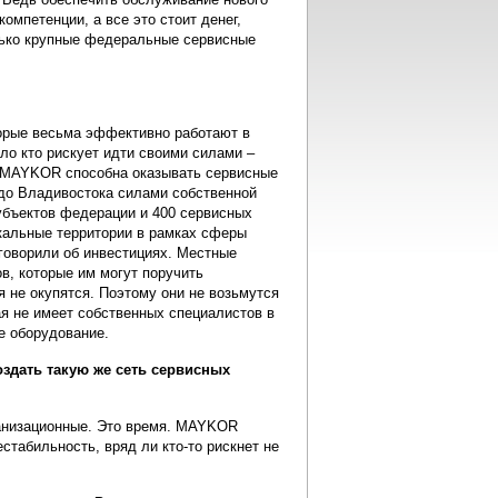
омпетенции, а все это стоит денег,
олько крупные федеральные сервисные
торые весьма эффективно работают в
ало кто рискует идти своими силами –
й MAYKOR способна оказывать сервисные
 до Владивостока силами собственной
убъектов федерации и 400 сервисных
кальные территории в рамках сферы
говорили об инвестициях. Местные
ов, которые им могут поручить
я не окупятся. Поэтому они не возьмутся
ая не имеет собственных специалистов в
е оборудование.
здать такую же сеть сервисных
ганизационные. Это время. MAYKOR
стабильность, вряд ли кто-то рискнет не