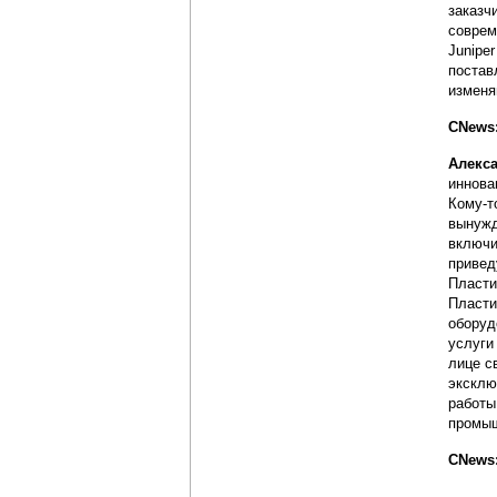
заказч
соврем
Junipe
постав
изменя
CNews:
Алекс
иннова
Кому-т
вынужд
включи
привед
Пласти
Пласти
оборуд
услуги
лице с
эксклю
работы
промыш
CNews: