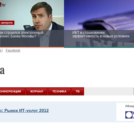
ак строился электронный
ИКТ в страховании:
изнес Банка Москвы?
эффективность в новых условиях
s)
Facebook
ейтинг CNewsInfrastructure 2015:
Информационная безопасность
риглашаем участвовать
бизнеса и госструктур: развитие в
новых условиях
ОНФЕРЕНЦИИ
ЖУРНАЛ
ТЕХНИКА
ТВ
Обзор
: Рынок ИТ-услуг 2012