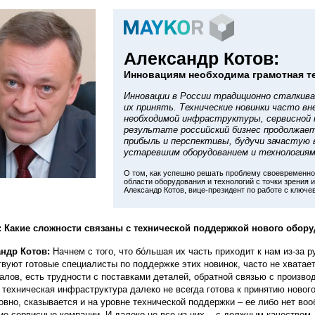
Александр Котов:
Инновациям необходима грамотная т
Инновации в России традиционно сталки
их принять. Технические новинки часто в
необходимой инфраструктуры, сервисной 
результате российский бизнес продолжае
прибыль и перспективы, будучи зачастую
устаревшим оборудованием и технологиям
О том, как успешно решать проблему своевременно
области оборудования и технологий с точки зрения 
Александр Котов, вице-президент по работе с клю
 Какие сложности связаны с технической поддержкой нового обору
андр Котов:
Начнем с того, что бóльшая их часть приходит к нам из-за р
твуют готовые специалисты по поддержке этих новинок, часто не хват
алов, есть трудности с поставками деталей, обратной связью с произв
 техническая инфраструктура далеко не всегда готова к принятию нового
овно, сказывается и на уровне технической поддержки – ее либо нет во
ие сервисные компании. И далеко не все из них - с должным качеством