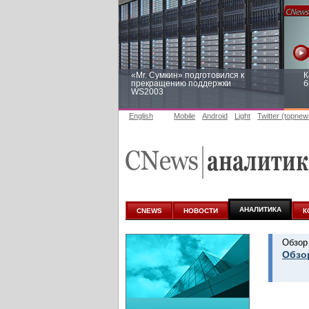
«Mr. Сумкин» подготовился к
К
прекращению поддержки
б
WS2003
English
Mobile
Android
Light
Twitter (topnew
Заоблачная оптимизация: как
Р
Faberlic изменил подход к
п
аналитике
АНАЛИТИКА
CNEWS
НОВОСТИ
К
Обзор
Обзор