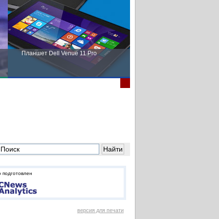
Планшет Dell Venue 11 Pro
Пора выбирать Fujitsu!
 подготовлен
версия для печати