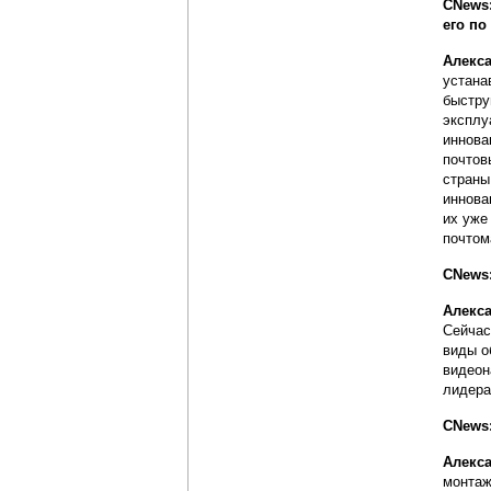
CNews:
его по
Алекс
устана
быстру
эксплу
иннова
почтов
страны
иннова
их уже
почтом
CNews
Алекс
Сейчас
виды о
видеон
лидера
CNews:
Алекс
монтаж