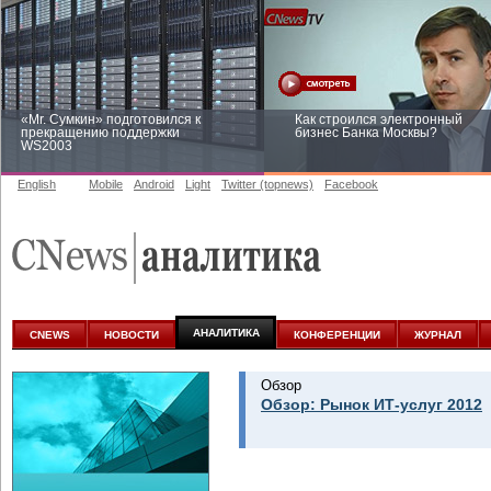
«Mr. Сумкин» подготовился к
Как строился электронный
прекращению поддержки
бизнес Банка Москвы?
WS2003
English
Mobile
Android
Light
Twitter (topnews)
Facebook
Заоблачная оптимизация: как
Рейтинг CNewsInfrastructure 20
Faberlic изменил подход к
приглашаем участвовать
аналитике
АНАЛИТИКА
CNEWS
НОВОСТИ
КОНФЕРЕНЦИИ
ЖУРНАЛ
Обзор
Обзор: Рынок ИТ-услуг 2012