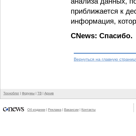
анализа данных, п
приближается к де
информация, котор
CNews: Спасибо.
Вернуться на главную страниц
Техноблог
|
Форумы
|
ТВ
|
Архив
Об издании
|
Реклама
|
Вакансии
|
Контакты