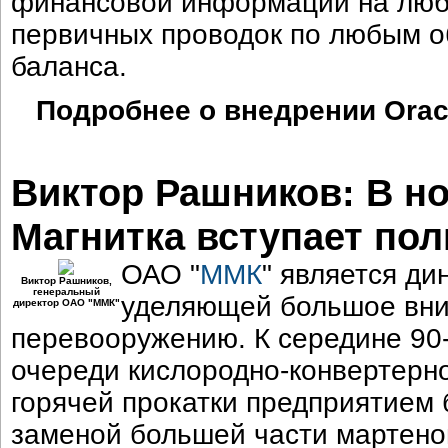
финансовой информации на любы
первичных проводок по любым о
баланса.
Подробнее о внедрении Oracl
Виктор Рашников: В н
Магнитка вступает по
ОАО "
ММК
" является д
Виктор Рашников,
генеральный
уделяющей большое вни
директор ОАО "ММК"
перевооружению. К середине 90-
очереди кислородно-конвертерно
горячей прокатки предприятием
заменой большей части мартено