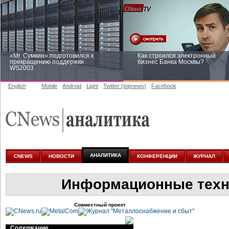
«Mr. Сумкин» подготовился к
Как строился электронный
прекращению поддержки
бизнес Банка Москвы?
WS2003
English
Mobile
Android
Light
Twitter (topnews)
Facebook
Заоблачная оптимизация: как
Рейтинг CNewsInfrastructure 20
Faberlic изменил подход к
приглашаем участвовать
аналитике
АНАЛИТИКА
CNEWS
НОВОСТИ
КОНФЕРЕНЦИИ
ЖУРНАЛ
Информационные техно
Совместный проект
Содержание