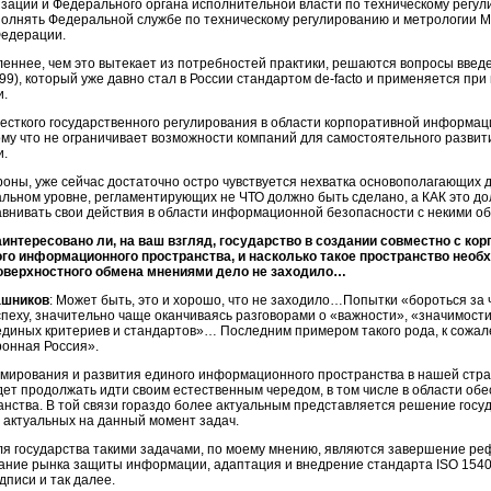
зации и Федерального органа исполнительной власти по техническому регул
полнять Федеральной службе по техническому регулированию и метрологии 
Федерации.
еннее, чем это вытекает из потребностей практики, решаются вопросы введ
99), который уже давно стал в России стандартом
de-facto
и применяется при
и.
есткого государственного регулирования в области корпоративной информац
ому что не ограничивает возможности компаний для самостоятельного разви
и.
роны, уже сейчас достаточно остро чувствуется нехватка основополагающих 
льном уровне, регламентирующих не ЧТО должно быть сделано, а КАК это до
авнивать свои действия в области информационной безопасности с некими 
аинтересовано ли, на ваш взгляд, государство в создании совместно с ко
го информационного пространства, и насколько такое пространство необ
оверхностного обмена мнениями дело не заходило…
ашников
: Может быть, это и хорошо, что не заходило…Попытки «бороться за 
спеху, значительно чаще оканчиваясь разговорами о «важности», «значимост
единых критериев и стандартов»… Последним примером такого рода, к сожа
онная Россия».
мирования и развития единого информационного пространства в нашей стра
дет продолжать идти своим естественным чередом, в том числе в области 
анства. В той связи гораздо более актуальным представляется решение гос
 актуальных на данный момент задач.
ля государства такими задачами, по моему мнению, являются завершение ре
вание рынка защиты информации, адаптация и внедрение стандарта ISO 1540
писи и так далее.