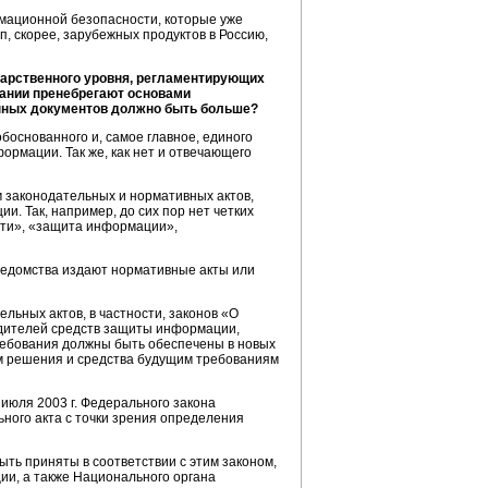
рмационной безопасности, которые уже
, скорее, зарубежных продуктов в Россию,
дарственного уровня, регламентирующих
пании пренебрегают основами
нных документов должно быть больше?
 обоснованного и, самое главное, единого
ормации. Так же, как нет и отвечающего
м законодательных и нормативных актов,
. Так, например, до сих пор нет четких
сти», «защита информации»,
 ведомства издают нормативные акты или
льных актов, в частности, законов «О
одителей средств защиты информации,
требования должны быть обеспечены в новых
м решения и средства будущим требованиям
июля 2003 г. Федерального закона
ьного акта с точки зрения определения
ть приняты в соответствии с этим законом,
ии, а также Национального органа