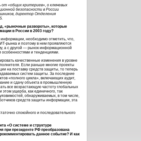
ь от «общих критериев», о ключевых
ционной безопасности в России
ашников, директор Отделения
S.
яд, «рыночные развороты», которые
ации в России в 2003 году?
 информации, необходимо отметить, что,
ИТ-рынка
и поэтому в нем проявляются
у, а с другой — рынок информационной
и особенностями и тенденциями.
тировать качественные изменения в уровне
сполнителя. Если раньше многие проекты
ии на поставку средств защиты, то теперь
оздаваемых систем защиты. За последние
ктов «полного цикла», включающих аудит,
ование и сдачу объекта в промышленную
тать все возрастающую частоту глобальных
 этом ущерба, как единичного, так
 уязвимостей, обнаруживаемых, в том числе,
ботчиков
средств защиты информации, эта
остаточно спокойного и последовательного
нта «О системе и структуре
я при президенте РФ преобразована
прокомментировать данное событие? И как