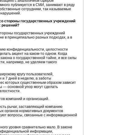
изациях с аналогичной сферой
 много публикуется в СМИ, занимают в ряду
собственные сотрудники, так называемые
 нарушений.
 со стороны государственных учреждений
х решений?
 стороны государственных учреждений
не в принципиально разных подходах, а в
нию конфиденциальности, целостности
делать акцент на
каком-то
одном. Когда
закона о государственной тайне, и все силы
и, например, не уделяем такого
широкому кругу пользователей,
и и 7 дней в неделю, а заботы
ес которых существенным образом зависит
 — основной упор могут сделать
елостности.
тов
компаний и организаций.
 есть рычаг, заставляющий компанию
ых органов нормативных документов
ируют вопросы, связанные с информационной
ного уровня сравнительно мало. В законе
онфиденциальной информации,