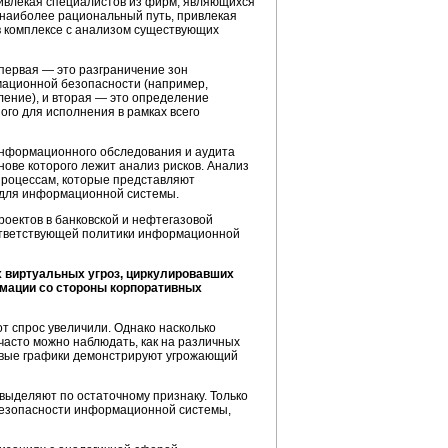
ивлекая специалистов из фирм, являющихся
 наиболее рациональный путь, привлекая
 комплексе с анализом существующих
первая — это разграничение зон
мационной безопасности (например,
ление
), и вторая — это определение
го для исполнения в рамках всего
информационного обследования и аудита
ове которого лежит анализ рисков. Анализ
процессам, которые представляют
е для информационной системы.
роектов в банковской и нефтегазовой
оответствующей политики информационной
х виртуальных угроз, циркулировавших
рмации со стороны корпоративных
от спрос увеличили. Однако насколько
часто можно наблюдать, как на различных
ивые графики демонстрируют угрожающий
выделяют по остаточному признаку. Только
 безопасности информационной системы,