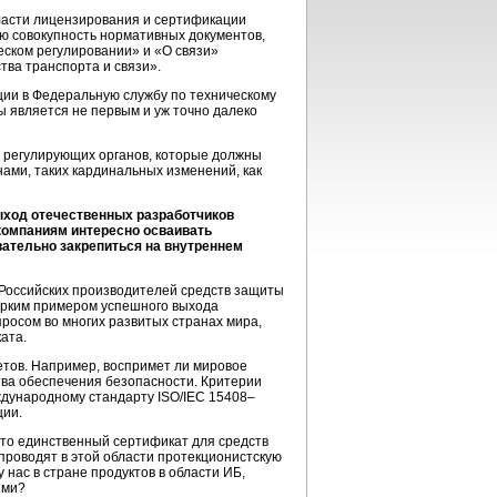
бласти лицензирования и сертификации
ю совокупность нормативных документов,
еском регулировании» и «О связи»
ва транспорта и связи».
ции в Федеральную службу по техническому
 является не первым и уж точно далеко
ти регулирующих органов, которые должны
ами, таких кардинальных изменений, как
ыход отечественных разработчиков
 компаниям интересно осваивать
вательно закрепиться на внутреннем
 Российских производителей средств защиты
 Ярким примером успешного выхода
росом во многих развитых странах мира,
ата.
етов. Например, воспримет ли мировое
ва обеспечения безопасности. Критерии
дународному стандарту ISO/IEC 15408–
ции.
 это единственный сертификат для средств
проводят в этой области протекционистскую
у нас в стране продуктов в области ИБ,
ыми?