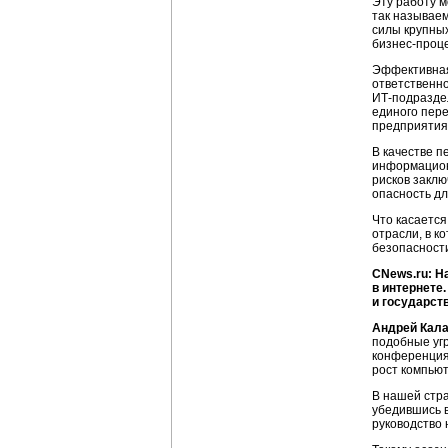
Эту работу 
так называе
силы крупны
бизнес-проц
Эффективная
ответственн
ИТ-подразде
единого пере
предприятия
В качестве 
информационн
рисков заклю
опасность дл
Что касается
отрасли, в 
безопасност
CNews.ru: Н
в интернете
и государст
Андрей Кал
подобные угр
конференция
рост компьют
В нашей стра
убедившись в
руководство