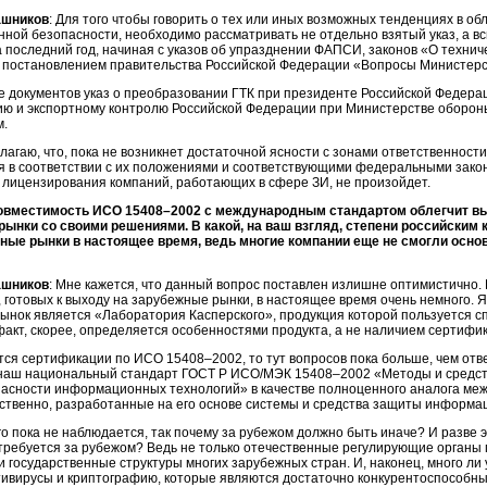
ашников
: Для того чтобы говорить о тех или иных возможных тенденциях в о
ой безопасности, необходимо рассматривать не отдельно взятый указ, а вс
последний год, начиная с указов об упразднении ФАПСИ, законов «О технич
я постановлением правительства Российской Федерации «Вопросы Министерст
е документов указ о преобразовании ГТК при президенте Российской Федера
ию и экспортному контролю Российской Федерации при Министерстве обороны
м.
лагаю, что, пока не возникнет достаточной ясности с зонами ответственнос
 в соответствии с их положениями и соответствующими федеральными закон
 лицензирования компаний, работающих в сфере ЗИ, не произойдет.
овместимость ИСО 15408–2002 с международным стандартом облегчит в
рынки со своими решениями. В какой, на ваш взгляд, степени российским
ые рынки в настоящее время, ведь многие компании еще не смогли осно
ашников
: Мне кажется, что данный вопрос поставлен излишне оптимистично.
готовых к выходу на зарубежные рынки, в настоящее время очень немного.
ынок является «Лаборатория Касперского», продукция которой пользуется сп
факт, скорее, определяется особенностями продукта, а не наличием сертифик
тся сертификации по ИСО 15408–2002, то тут вопросов пока больше, чем отв
наш национальный стандарт ГОСТ Р ИСО/МЭК 15408–2002 «Методы и средст
пасности информационных технологий» в качестве полноценного аналога меж
тственно, разработанные на его основе системы и средства защиты информа
го пока не наблюдается, так почему за рубежом должно быть иначе? И разве
требуется за рубежом? Ведь не только отечественные регулирующие органы 
 и государственные структуры многих зарубежных стран. И, наконец, много ли 
тивирусы и криптографию, которые являются достаточно конкурентоспособн