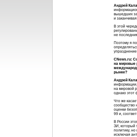
Андрей Кал
информационн
вышедших за 
и заканчива
В этой черед
регулирован
не последни
Поэтому я по
определяться
упразднение
CNews.ru: С
на мировые 
международн
рынке?
Андрей Кал
информации, 
на мировой р
однако этот 
Что же касае
сообщество 
оценки безо
99 и, соотве
В России это
ЗИ, который 
политику, но
исключая ан