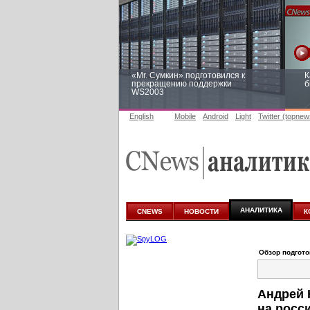
«Mr. Сумкин» подготовился к
К
прекращению поддержки
б
WS2003
English
Mobile
Android
Light
Twitter (topnew
Заоблачная оптимизация: как
Р
Faberlic изменил подход к
п
аналитике
АНАЛИТИКА
CNEWS
НОВОСТИ
К
Обзор подгот
Андрей 
на росс