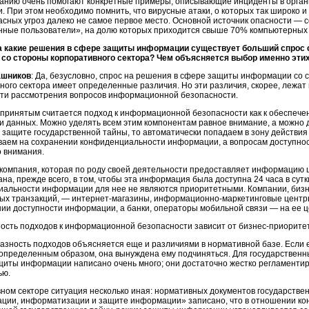
нанию очень помогают конкретные примеры, описывающие инциденты в орган
. При этом необходимо помнить, что вирусные атаки, о которых так широко и
сных угроз далеко не самое первое место. Основной источник опасности — 
нные пользователи», на долю которых приходится свыше 70% компьютерных
а какие решения в сфере защиты информации существует больший спрос
— со стороны корпоративного сектора? Чем объясняется выбор именно эти
ашников
: Да, безусловно, спрос на решения в сфере защиты информации со
ного сектора имеет определенные различия. Но эти различия, скорее, лежат 
сти рассмотрения вопросов информационной безопасности.
принятым считается подход к информационной безопасности как к обеспече
и данных. Можно уделять всем этим компонентам равное внимание, а можно 
 защите государственной тайны, то автоматически попадаем в зону действия 
ваем на сохранении конфиденциальности информации, а вопросам доступност
о внимания.
 компания, которая по роду своей деятельности предоставляет информацию 
на, прежде всего, в том, чтобы эта информация была доступна 24 часа в сутк
иальности информации для нее не являются приоритетными. Компании, бизн
ных транзакций, —
интернет-магазины
,
информационно-маркетинговые
центры
ии доступности информации, а банки, операторы мобильной связи — на ее ц
ность подходов к информационной безопасности зависит от
бизнес-приорите
разность подходов объясняется еще и различиями в нормативной базе. Если
 определенным образом, она вынуждена ему подчиняться. Для государственн
ащиты информации написано очень много; они достаточно жестко регламент
ью.
ном секторе ситуация несколько иная: нормативных документов государствен
ции, информатизации и защите информации» записано, что в отношении к