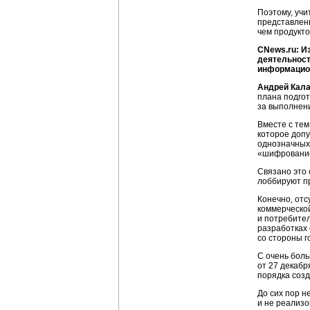
Поэтому, учи
представлены
чем продукт
CNews.ru: И
деятельност
информацион
Андрей Кал
плана подгот
за выполнени
Вместе с тем
которое допу
однозначных
«шифрование»
Связано это 
лоббируют пр
Конечно, отс
коммерческо
и потребител
разработках
со стороны г
С очень боль
от 27 декабр
порядка соз
До сих пор н
и не реализо