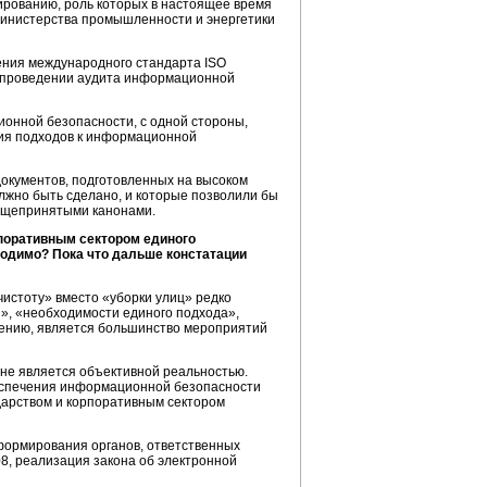
ированию, роль которых в настоящее время
Министерства промышленности и энергетики
ения международного стандарта ISO
 проведении аудита информационной
ионной безопасности, с одной стороны,
тия подходов к информационной
документов, подготовленных на высоком
лжно быть сделано, и которые позволили бы
общепринятыми канонами.
рпоративным сектором единого
ходимо? Пока что дальше констатации
чистоту» вместо «уборки улиц» редко
и», «необходимости единого подхода»,
лению, является большинство мероприятий
не является объективной реальностью.
обеспечения информационной безопасности
ударством и корпоративным сектором
формирования органов, ответственных
8, реализация закона об электронной