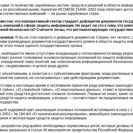
тывая то количество зарубежных систем, средств и решений в области инфо
 на российском рынке, принятие ИСО/МЭК 15408–2002 пока облегчает доступ
ов отечественных компаний — на рынки зарубежных стран.
звестно, что корпоративный сектор страдает дефицитом документов госу
ь компаний в сфере защиты информации. Не ведет ли это к тому, что ком
ной безопасности? Считаете ли вы, что регламентирующих государстве
ашников
: Я бы не стал говорить о дефиците документов. Скорее, нет четкого,
овки руководящих документов государственного уровня в области защиты инф
е этого плана единого государственного органа.
, наблюдается явное отсутствие координации и согласованности между рядо
скает разное толкование основополагающих положений по защите информации
 определений таких понятий, как «обеспечение информационной безопасно
, «кодирование» и целого ряда других.
с объективными, а зачастую и с субъективными факторами, когда различные
инятие законов, не согласованных с уже действующими документами.
утствие в настоящее время и затягивание принятия ряда ключевых законодате
й тайне», «О служебной тайне», «О персональных данных», ставит и произв
ей этих средств в достаточно сложное положение. Первые не знают, какие 
 средств защиты информации, а вторые — соответствуют ли предлагаемые и
осударства.
шой задержкой идет реализация основных положений вступившего в силу с 1 
я 2002 г. № 184-ФЗ «О техническом регулировании», важнейшего законодател
дания и эксплуатации средств защиты информации.
е разработан ряд крайне необходимых нормативных актов, которые должны бы
ваны указанные в статье 46 мероприятия правительства Российской Федерац