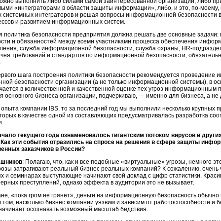
можно выполнить либо силами самой заинтересованной организации, либо пр
мыми «интеграторами в области защиты информации», либо, и это,
по-моему
,
х системных интеграторов и решая вопросы информационной безопасности в
ессов
и развитием информационных систем.
 политика безопасности предприятия должна решать две основные задачи: 
ости и обязанностей между всеми участниками процесса обеспечения инфор
ления
, служба информационной безопасности, служба охраны,
HR-подразде
чня требований и стандартов по информационной безопасности, обязательно
.
первого шага построения политики безопасности рекомендуется проведение 
ой безопасности организации (а не только информационной системы), в осн
чается в количественной и качественной оценке тех угроз информационным 
я основного бизнеса организации, подчеркиваю, — именно для бизнеса, а н
 опыта компании IBS, то за последний год мы выполнили несколько крупных п
которых в качестве одной из составляющих предусматривалась разработка с
и.
ачало текущего года ознаменовалось гигантским потоком вирусов и други
. Как эти события отразились на спросе на решения в сфере защиты инфо
венных заказчиков в России?
ашников
: Полагаю, что, как и все подобные «виртуальные» угрозы, немного эт
озы затрагивают реальный бизнес реальных компаний? К сожалению, очень 
х и семинарах выступающие начинают свой доклад с цифр статистики. Крас
ерных преступлений, однако эффекта в аудитории это не вызывает.
не, «пока гром не грянет», деньги на информационную безопасность обычно 
 том, насколько бизнес компании уязвим и зависим от работоспособности и
 начинает осознавать возможный масштаб бедствия.