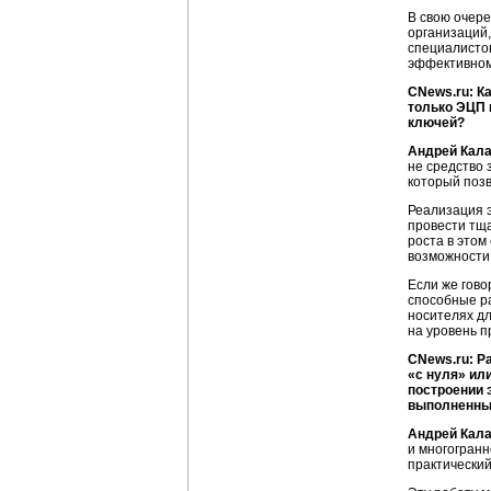
В свою очере
организаций,
специалистов
эффективном
CNews.ru: К
только ЭЦП 
ключей?
Андрей Кал
не средство
который поз
Реализация э
провести тща
роста в этом
возможност
Если же гово
способные ра
носителях д
на уровень 
CNews.ru: Р
«с нуля» ил
построении 
выполненные
Андрей Кал
и многогран
практический