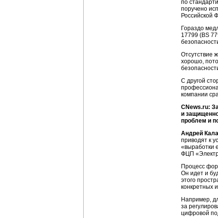
по стандарти
поручено ис
Российской 
Гораздо медл
17799 (BS 77
безопасност
Отсутствие ж
хорошо, пот
безопасност
С другой сто
профессиона
компании ср
CNews.ru: З
и защищенно
проблем и п
Андрей Кал
приводят к у
«выработки 
ФЦП «Электр
Процесс фор
Он идет и бу
этого простр
конкретных и
Например, д
за регулиро
цифровой под