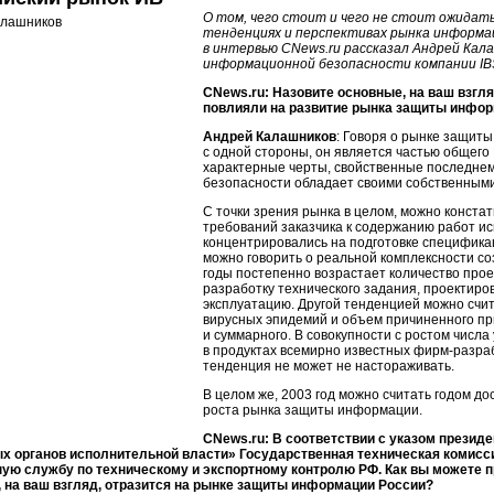
О том, чего стоит и чего не стоит ожидат
тенденциях и перспективах рынка информа
в интервью CNews.ru рассказал Андрей Кал
информационной безопасности компании IB
CNews.ru: Назовите основные, на ваш взгл
повлияли на развитие рынка защиты информ
Андрей Калашников
: Говоря о рынке защиты
с одной стороны, он является частью общего
характерные черты, свойственные последнем
безопасности обладает своими собственным
С точки зрения рынка в целом, можно конста
требований заказчика к содержанию работ и
концентрировались на подготовке спецификац
можно говорить о реальной комплексности с
годы постепенно возрастает количество прое
разработку технического задания, проектир
эксплуатацию. Другой тенденцией можно счи
вирусных эпидемий и объем причиненного при
и суммарного. В совокупности с ростом числа
в продуктах всемирно известных
фирм-разра
тенденция не может не настораживать.
В целом же, 2003 год можно считать годом д
роста рынка защиты информации.
CNews.ru: В соответствии с указом президе
 органов исполнительной власти» Государственная техническая комисси
ую службу по техническому и экспортному контролю РФ. Как вы можете 
, на ваш взгляд, отразится на рынке защиты информации России?