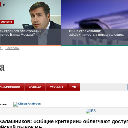
ак строился электронный
ИКТ в страховании:
изнес Банка Москвы?
эффективность в новых условиях
s)
Facebook
ейтинг CNewsInfrastructure 2015:
Информационная безопасность
риглашаем участвовать
бизнеса и госструктур: развитие в
новых условиях
ОНФЕРЕНЦИИ
ЖУРНАЛ
ТЕХНИКА
ТВ
овлен
Калашников: «Общие критерии» облегчают досту
ийский рынок ИБ