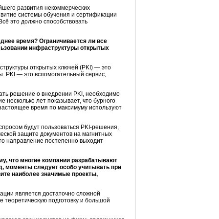
ейшего развития некоммерческих
звитие системы обучения и сертификации
 Всё это должно способствовать
днее время? Ограничивается ли все
ользовании инфраструктуры открытых
аструктуры открытых ключей (PKI) — это
ы
. PKI — это вспомогательный сервис,
мать решение о внедрении PKI, необходимо
 несколько лет показывает, что бурного
в настоящее время по максимуму используют
 спросом будут пользоваться
PKI-решения
,
ческой защите документов на магнитных
Это направление постепенно выходит
му, что многие компании разрабатывают
яд, моменты следует особо учитывать при
ите наиболее значимые проекты,
зации является достаточно сложной
е теоретическую подготовку и большой