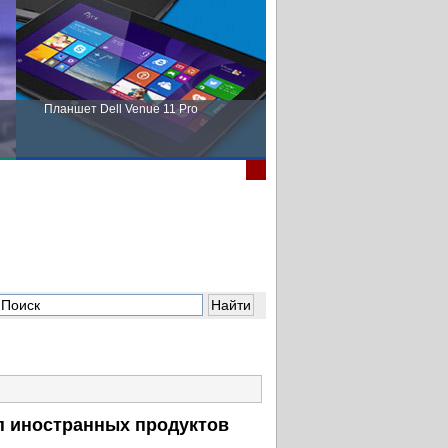
Планшет Dell Venue 11 Pro
Пора выбирать Fujitsu!
п иностранных продуктов