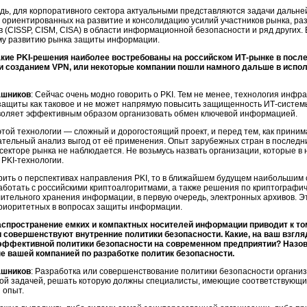
дь, для корпоративного сектора актуальными представляются задачи дальн
 ориентированных на развитие и консолидацию усилий участников рынка, ра
 (CISSP, CISM, CISA) в области информационной безопасности и ряд других.
у развитию рынка защиты информации.
акие
PKI-решения
наиболее востребованы на российском
ИТ-рынке
в после
и созданием VPN, или некоторые компании пошли намного дальше в исп
ашников
: Сейчас очень модно говорить о PKI. Тем не менее, технология инфр
 защиты как таковое и не может напрямую повысить защищенность
ИТ-систем
воляет эффективным образом организовать обмен ключевой информацией.
той технологии — сложный и дорогостоящий проект, и перед тем, как прини
тельный анализ выгод от её применения. Опыт зарубежных стран в последние
 секторе рынка не наблюдается. Не возьмусь назвать организации, которые 
и
PKI-технологии
.
рить о перспективах направления PKI, то в ближайшем будущем наибольшим
ботать с российскими криптоалгоритмами, а также решения по криптографи
лительного хранения информации, в первую очередь, электронных архивов. 
приоритетных в вопросах защиты информации.
аспространение емких и компактных носителей информации приводит к то
и совершенствуют внутренние политики безопасности. Какие, на ваш взгл
эффективной политики безопасности на современном предприятии? Назов
 вашей компанией по разработке политик безопасности.
ашников
: Разработка или совершенствование политики безопасности органи
ной задачей, решать которую должны специалисты, имеющие соответствующи
 опыт.