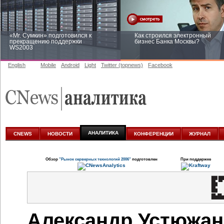
«Mr. Сумкин» подготовился к
Как строился электронный
прекращению поддержки
бизнес Банка Москвы?
WS2003
English
Mobile
Android
Light
Twitter (topnews)
Facebook
Заоблачная оптимизация: как
Рейтинг CNewsInfrastructure 20
Faberlic изменил подход к
приглашаем участвовать
аналитике
АНАЛИТИКА
CNEWS
НОВОСТИ
КОНФЕРЕНЦИИ
ЖУРНАЛ
Обзор
"Рынок серверных технологий 2006"
подготовлен
При поддержке
Александр Устюжан