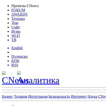
Проекты CNews:
FORUM
AWARDS
Техника
Дом
Софт
Игры
Wi-Fi
ТВ
English
Подписка
КПК
RSS
Бизнес
Телеком
Интеграция
Безопасность
Интернет
Наука
CNe