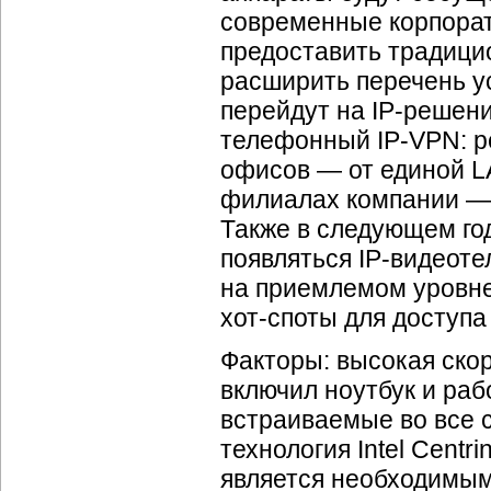
современные корпора
предоставить традици
расширить перечень ус
перейдут на
IP-решен
телефонный
IP-VPN
: 
офисов — от единой L
филиалах компании —
Также в следующем год
появляться
IP-видеот
на приемлемом уровне
хот-споты
для доступа 
Факторы: высокая ско
включил ноутбук и раб
встраиваемые во все 
технология Intel Cent
является необходимы