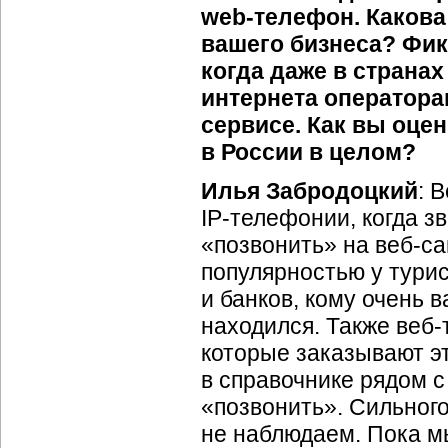
web-телефон
. Каков
вашего бизнеса? Фик
когда даже в страна
интернета оператора
сервисе. Как вы оце
в России в целом?
Илья Забродоцкий
:
В
IP-телефонии
, когда 
«позвонить» на
веб-са
популярностью у тури
и банков, кому очень в
находился. Также
веб-
которые заказывают эт
в справочнике рядом с
«позвонить». Сильного
не наблюдаем. Пока 