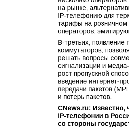
несколько операторов
на рынке, альтернатив
IP-телефонию
для тер
тарифы на розничном 
операторов, эмитирую
В-третьих
, появление
коммутаторов, позвол
решать вопросы совме
сигнализации и
медиа
рост пропускной спос
введение
интернет-пр
передачи пакетов (MPL
и потерь пакетов.
CNews.ru: Известно, 
IP-телефонии
в Росси
со стороны государс