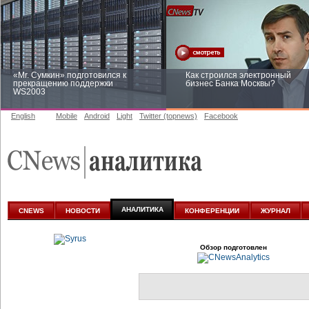
«Mr. Сумкин» подготовился к
Как строился электронный
прекращению поддержки
бизнес Банка Москвы?
WS2003
English
Mobile
Android
Light
Twitter (topnews)
Facebook
Заоблачная оптимизация: как
Рейтинг CNewsInfrastructure 20
Faberlic изменил подход к
приглашаем участвовать
аналитике
АНАЛИТИКА
CNEWS
НОВОСТИ
КОНФЕРЕНЦИИ
ЖУРНАЛ
Обзор подготовлен