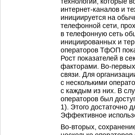
технологии, которые в
интернет-каналов
и те
инициируется на обыч
телефонной сети, прох
в телефонную сеть общ
инициированных и те
операторов ТфОП пока
Рост показателей в се
факторами.
Во-первы
связи. Для организац
с несколькими операт
с каждым из них. В сл
операторов был доступ
1). Этого достаточно 
Эффективное использо
Во-вторых
, сохранени