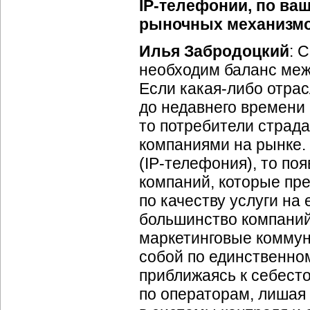
IP-телефонии
, по ва
рыночных механизмо
Илья Забродоцкий
: 
необходим баланс ме
Если
какая-либо
отрас
до недавнего времени
то потребители страд
компаниями на рынке. 
(
IP-телефония
), то п
компаний, которые пр
по качеству услуги на
большинство компаний 
маркетинговые коммун
собой по единственно
приближаясь к себест
по операторам, лишая