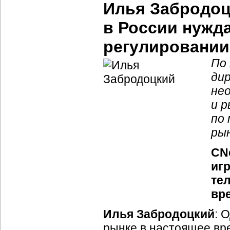
Илья Забродоц
в России нужд
регулировании
По 
ди
не
и 
по
ры
CNe
иг
те
вр
Илья Забродоцкий
: 
рынке в настоящее в