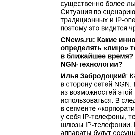
существенно более ль
Ситуация по сценарию 
традиционных и
IP-оп
поэтому это видится 
CNews.ru: Какие инн
определять «лицо» 
в ближайшее время? 
NGN-технологии
?
Илья Забродоцкий
: 
в сторону сетей NGN. 
из возможностей этой
использоваться. В сл
в сегменте «корпорат
у себя
IP-телефоны
, 
шлюзы
IP-телефонии
.
аппараты будут сосуще