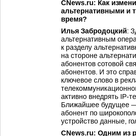
CNews.ru: Как измен
альтернативными и 
время?
Илья Забродоцкий
: 
альтернативным опера
к разделу альтернатив
на стороне альтернати
абонентов сотовой св
абонентов. И это спра
ключевое слово в рек
телекоммуникационног
активно внедрять
IP-т
Ближайшее будущее —
абонент по широкопол
устройство данные, го
CNews.ru: Одним из 