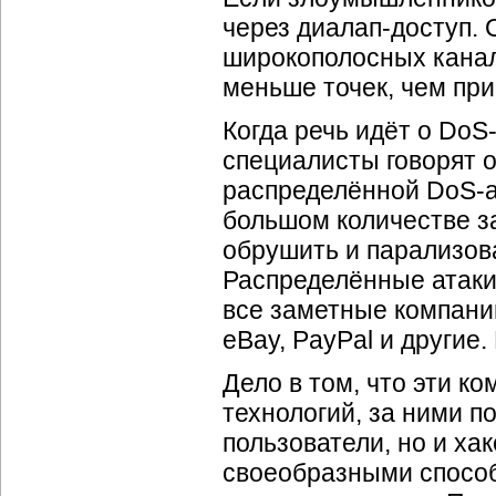
через
диалап-доступ
.
широкополосных кана
меньше точек, чем пр
Когда речь идёт о
DoS-
специалисты говорят о D
распределённой
DoS-а
большом количестве за
обрушить и парализова
Распределённые атаки
все заметные компании
eBay, PayPal и другие
Дело в том, что эти 
технологий, за ними 
пользователи, но и ха
своеобразными спосо