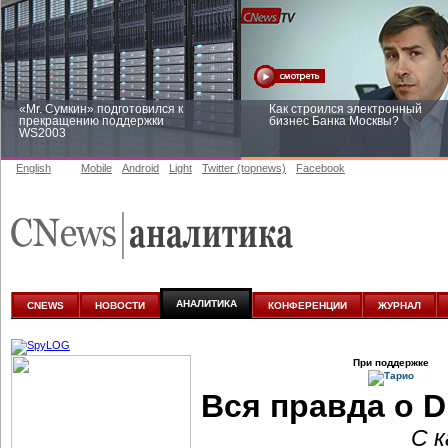
«Mr. Сумкин» подготовился к
Как строился электронный
прекращению поддержки
бизнес Банка Москвы?
WS2003
English
Mobile
Android
Light
Twitter (topnews)
Facebook
Заоблачная оптимизация: как
Рейтинг CNewsInfrastructure 20
Faberlic изменил подход к
приглашаем участвовать
аналитике
АНАЛИТИКА
CNEWS
НОВОСТИ
КОНФЕРЕНЦИИ
ЖУРНАЛ
При поддержке
Вся правда о
D
С к