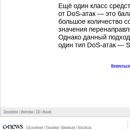
Ещё один класс средс
от
DoS-атак
— это бал
большое количество с
значения перенаправл
Однако данный подход,
один тип
DoS-атак
— S
Вернуться
Техноблог
|
Форумы
|
ТВ
|
Архив
Об издании
|
Реклама
|
Вакансии
|
Контакты