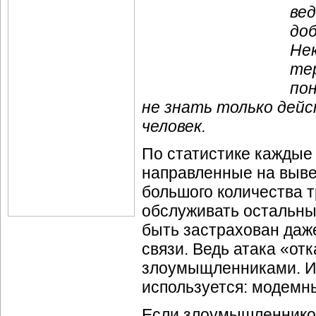
ве
доб
Нек
те
пон
не знать только дей
человек.
По статистике каждые 
направленные на выве
большого количества 
обслуживать остальны
быть застрахован даж
связи. Ведь атака «от
злоумыщленниками. И 
используется: модемн
Если злоумышленников