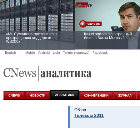
«Mr. Сумкин» подготовился к
Как строился электронный
прекращению поддержки
бизнес Банка Москвы?
WS2003
English
Mobile
Android
Light
Twitter (topnews)
Facebook
Заоблачная оптимизация: как
Рейтинг CNewsInfrastructure 20
Faberlic изменил подход к
приглашаем участвовать
аналитике
АНАЛИТИКА
CNEWS
НОВОСТИ
КОНФЕРЕНЦИИ
ЖУРНАЛ
Обзор
Телеком 2011