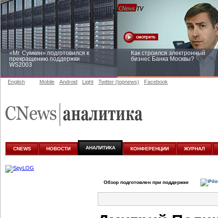
«Mr. Сумкин» подготовился к
Как строился электронный
прекращению поддержки
бизнес Банка Москвы?
WS2003
English
Mobile
Android
Light
Twitter (topnews)
Facebook
Заоблачная оптимизация: как
Рейтинг CNewsInfrastructure 20
Faberlic изменил подход к
приглашаем участвовать
аналитике
АНАЛИТИКА
CNEWS
НОВОСТИ
КОНФЕРЕНЦИИ
ЖУРНАЛ
Обзор подготовлен при поддержке