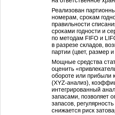
на ответственное хран
Реализован партионны
номерам, срокам годн
правильности списани
сроками годности и с
по методам FIFO и LIF
в разрезе складов, в
партии (цвет, размер и т
Мощные средства стат
оценить «привлекатель
обороте или прибыли 
(XYZ-анализ), коэффи
интегрированный анал
запасами, позволяет 
запасов, регулярность
снижается риск затов