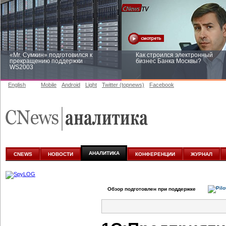
«Mr. Сумкин» подготовился к
Как строился электронный
прекращению поддержки
бизнес Банка Москвы?
WS2003
English
Mobile
Android
Light
Twitter (topnews)
Facebook
Заоблачная оптимизация: как
Рейтинг CNewsInfrastructure 20
Faberlic изменил подход к
приглашаем участвовать
аналитике
АНАЛИТИКА
CNEWS
НОВОСТИ
КОНФЕРЕНЦИИ
ЖУРНАЛ
Обзор подготовлен при поддержке