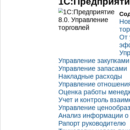
1C:Предприятие
Со
Нов
то
От 
эфф
Уп
Управление закупками
Управление запасами
Накладные расходы
Управление отношени
Оценка работы менед
Учет и контроль взаи
Управление ценообраз
Анализ информации о 
Рапорт руководителю