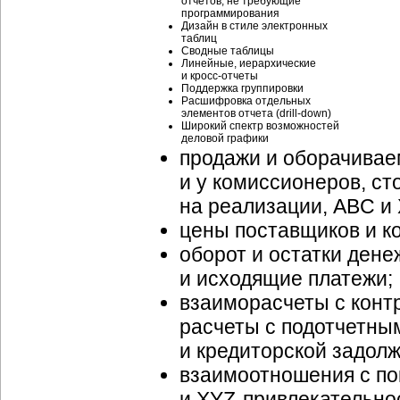
отчетов, не требующие
программирования
Дизайн в стиле электронных
таблиц
Сводные таблицы
Линейные, иерархические
и кросс-отчеты
Поддержка группировки
Расшифровка отдельных
элементов отчета (drill-down)
Широкий спектр возможностей
деловой графики
продажи и оборачиваем
и у комиссионеров, ст
на реализации, ABC и
цены поставщиков и к
оборот и остатки ден
и исходящие платежи;
взаиморасчеты с конт
расчеты с подотчетны
и кредиторской задол
взаимоотношения с по
и XYZ-привлекательнос