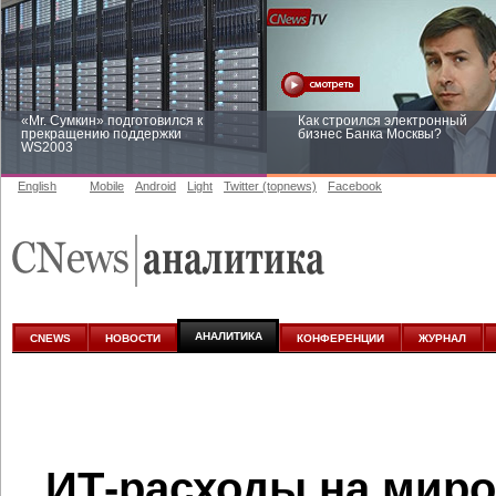
«Mr. Сумкин» подготовился к
Как строился электронный
прекращению поддержки
бизнес Банка Москвы?
WS2003
English
Mobile
Android
Light
Twitter (topnews)
Facebook
Заоблачная оптимизация: как
Рейтинг CNewsInfrastructure 20
Faberlic изменил подход к
приглашаем участвовать
аналитике
АНАЛИТИКА
CNEWS
НОВОСТИ
КОНФЕРЕНЦИИ
ЖУРНАЛ
ИТ-расходы на миро